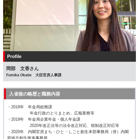
Profile
岡部 文香さん
Fumika Okabe 大臣官房人事課
入省後の略歴と職務内容
・2018年 年金局総務課
年金行政のとりまとめ、広報業務等
・2019年 年金局企業年金・個人年金課
2020年改正法等の法令改正対応、税制改正対応等
・2020年 内閣官房まち・ひと・しごと創生本部事務局（併）内閣
府地方創生推進事務局