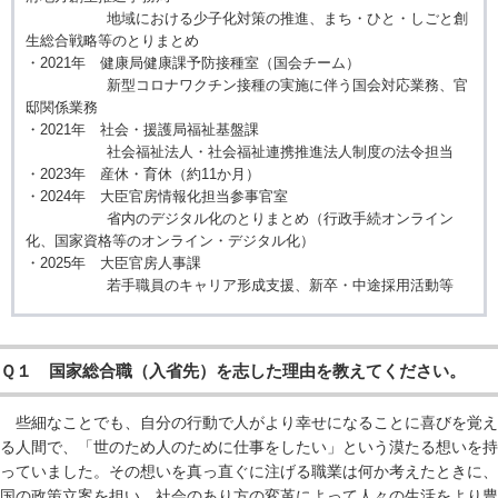
地域における少子化対策の推進、まち・ひと・しごと創
生総合戦略等のとりまとめ
・2021年 健康局健康課予防接種室（国会チーム）
新型コロナワクチン接種の実施に伴う国会対応業務、官
邸関係業務
・2021年 社会・援護局福祉基盤課
社会福祉法人・社会福祉連携推進法人制度の法令担当
・2023年 産休・育休（約11か月）
・2024年 大臣官房情報化担当参事官室
省内のデジタル化のとりまとめ（行政手続オンライン
化、国家資格等のオンライン・デジタル化）
・2025年 大臣官房人事課
若手職員のキャリア形成支援、新卒・中途採用活動等
Ｑ１ 国家総合職（入省先）を志した理由を教えてください。
些細なことでも、自分の行動で人がより幸せになることに喜びを覚え
る人間で、「世のため人のために仕事をしたい」という漠たる想いを持
っていました。その想いを真っ直ぐに注げる職業は何か考えたときに、
国の政策立案を担い、社会のあり方の変革によって人々の生活をより豊