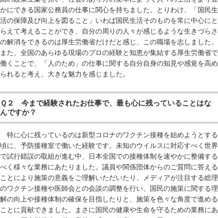
かにできる国家公務員の仕事に関心を持ちました。とりわけ、「国民生
活の保障及び向上を図ること」いわば国民生活そのものを常に中心にと
らえて考えることができ、自分の周りの人々が感じるような生きづらさ
の解消をできるのは厚生労働省だけだと感じ、この職場を志しました。
また、全国のあらゆる現場のプロの経験と知恵が集結する厚生労働省で
働くことで、「人のため」の仕事に関する自分自身の知見や感覚を高め
られると考え、大きな魅力を感じました。
Ｑ２ 今まで経験されたお仕事で、最も心に残っていることはな
んですか？
特に心に残っているのは新型コロナのワクチン接種を始めようとする
頃に、予防接種室で働いた経験です。未知のウイルスに対応すべく世界
で試行錯誤の取組が進む中、日本全国での接種体制を速やかに整備する
べく様々な業務にあたりました。議員や関係団体からのご質問に答える
ことにより施策の意義をご理解いただいたり、メディアが注目する総理
のワクチン接種や医師会との会談の調整を行い、国民の施策に関する理
解の向上や接種体制の確保を目指したりと、施策を色々な角度で進める
ことに貢献できました。まさに国民の健康や生命を守るための業務にあ