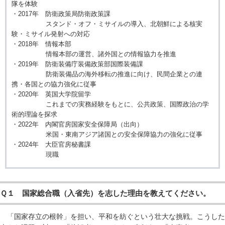
隊を体験
・2017年 防衛政策局防衛政策課
スタンド・オフ・ミサイルの導入、北朝鮮による核実
験・ミサイル発射への対応
・2018年 情報本部
情報本部の運営、諸外国との情報協力を推進
・2019年 防衛装備庁装備政策部国際装備課
防衛装備品の海外移転の推進に向け、民間企業との連
携・各国との協力強化に従事
・2020年 英国大学院留学
これまでの実務経験をもとに、公共政策、国際政治の学
術的理論を探求
・2022年 内閣官房国家安全保障局（出向）
米国・東南アジア諸国との安全保障協力の強化に従事
・2024年 大臣官房秘書課
現職
Ｑ１ 国家総合職（入省先）を志した理由を教えてください。
「国家存立の根幹」を担い、平和を紡ぐという壮大な挑戦。こうした