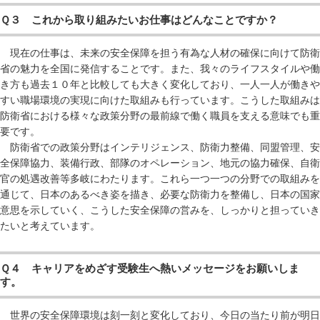
Ｑ３ これから取り組みたいお仕事はどんなことですか？
現在の仕事は、未来の安全保障を担う有為な人材の確保に向けて防衛
省の魅力を全国に発信することです。また、我々のライフスタイルや働
き方も過去１０年と比較しても大きく変化しており、一人一人が働きや
すい職場環境の実現に向けた取組みも行っています。こうした取組みは
防衛省における様々な政策分野の最前線で働く職員を支える意味でも重
要です。
防衛省での政策分野はインテリジェンス、防衛力整備、同盟管理、安
全保障協力、装備行政、部隊のオペレーション、地元の協力確保、自衛
官の処遇改善等多岐にわたります。これら一つ一つの分野での取組みを
通じて、日本のあるべき姿を描き、必要な防衛力を整備し、日本の国家
意思を示していく、こうした安全保障の営みを、しっかりと担っていき
たいと考えています。
Ｑ４ キャリアをめざす受験生へ熱いメッセージをお願いしま
す。
世界の安全保障環境は刻一刻と変化しており、今日の当たり前が明日