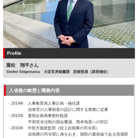
Profile
重松 翔平さん
Shohei Shigematsu 大臣官房秘書課 防衛部員（課長補佐）
入省後の略歴と職務内容
・2014年 人事教育局人事計画・補任課
自衛官の人事制度の設計に関する業務に従事
・2015年 運用企画局事態対処課
平和安全法制の国会審議、熊本地震への対応
・2016年 中部方面総監部（陸上自衛隊の司令部）
自衛隊の司令部に身をおき、国防の最前線である現場部