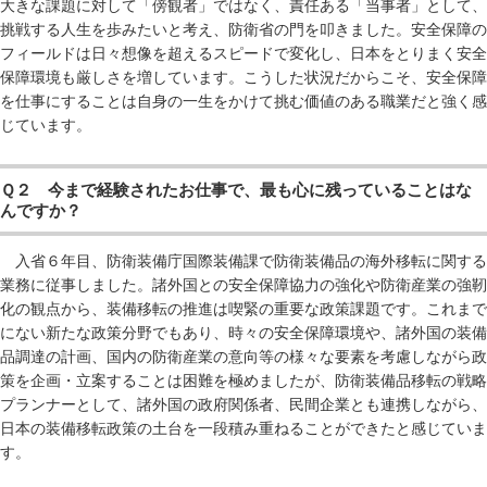
大きな課題に対して「傍観者」ではなく、責任ある「当事者」として、
挑戦する人生を歩みたいと考え、防衛省の門を叩きました。安全保障の
フィールドは日々想像を超えるスピードで変化し、日本をとりまく安全
保障環境も厳しさを増しています。こうした状況だからこそ、安全保障
を仕事にすることは自身の一生をかけて挑む価値のある職業だと強く感
じています。
Ｑ２ 今まで経験されたお仕事で、最も心に残っていることはな
んですか？
入省６年目、防衛装備庁国際装備課で防衛装備品の海外移転に関する
業務に従事しました。諸外国との安全保障協力の強化や防衛産業の強靭
化の観点から、装備移転の推進は喫緊の重要な政策課題です。これまで
にない新たな政策分野でもあり、時々の安全保障環境や、諸外国の装備
品調達の計画、国内の防衛産業の意向等の様々な要素を考慮しながら政
策を企画・立案することは困難を極めましたが、防衛装備品移転の戦略
プランナーとして、諸外国の政府関係者、民間企業とも連携しながら、
日本の装備移転政策の土台を一段積み重ねることができたと感じていま
す。