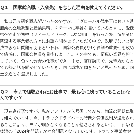
Ｑ１ 国家総合職（入省先）を志した理由を教えてください。
私は元々研究職志望だったのですが、「グローバル競争下における造
船業の立地調整と産業集積」をテーマに卒論を書いているときに、愛媛
県今治市で巡検（フィールドワーク、現地調査）を行った際、造船業に
関連する事業者の方々にお話を聞かせていただく中で、政府でないと解
決できない問題があるといわれ、国家公務員が担う役割の重要性を改め
て痛感し、国家公務員を目指しました。その中でも、幅広い業界を担当
していて、色々な分野の仕事ができ、また、官庁訪問で、先輩方からと
ても熱い話を聞かせていただき、同じ環境で働きたいと思ったため、国
土交通省を選択しました。
Ｑ２ 今まで経験されたお仕事で、最も心に残っていることはな
んですか？
現在進行形ですが、私がアメリカから帰国してから、物流の問題に取
り組んでいます。今、トラックドライバーの時間外労働規制が適用され
ることにより、モノが届かなくなることが懸念されるという、いわゆる
物流の「2024年問題」が社会問題となっています。トラック事業者や