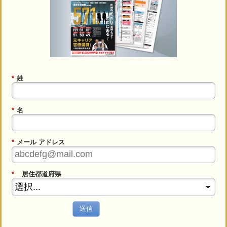
*
姓
*
名
*
メール アドレス
*
居住都道府県
送信