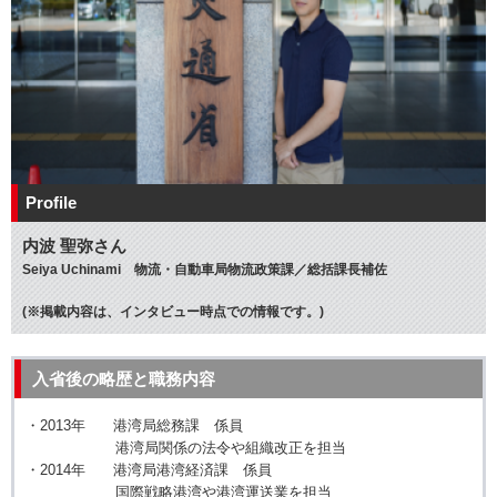
Profile
内波 聖弥さん
Seiya Uchinami 物流・自動車局物流政策課／総括課長補佐
(※掲載内容は、インタビュー時点での情報です。)
入省後の略歴と職務内容
・2013年 港湾局総務課 係員
港湾局関係の法令や組織改正を担当
・2014年 港湾局港湾経済課 係員
国際戦略港湾や港湾運送業を担当