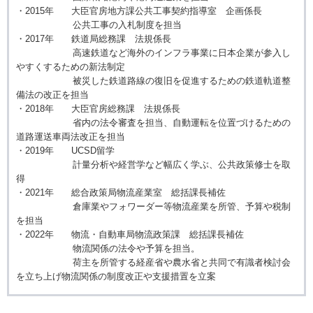
・2015年 大臣官房地方課公共工事契約指導室 企画係長
公共工事の入札制度を担当
・2017年 鉄道局総務課 法規係長
高速鉄道など海外のインフラ事業に日本企業が参入し
やすくするための新法制定
被災した鉄道路線の復旧を促進するための鉄道軌道整
備法の改正を担当
・2018年 大臣官房総務課 法規係長
省内の法令審査を担当、自動運転を位置づけるための
道路運送車両法改正を担当
・2019年 UCSD留学
計量分析や経営学など幅広く学ぶ、公共政策修士を取
得
・2021年 総合政策局物流産業室 総括課長補佐
倉庫業やフォワーダー等物流産業を所管、予算や税制
を担当
・2022年 物流・自動車局物流政策課 総括課長補佐
物流関係の法令や予算を担当。
荷主を所管する経産省や農水省と共同で有識者検討会
を立ち上げ物流関係の制度改正や支援措置を立案