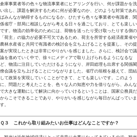
倉庫事業者等の色々な物流事業者にヒアリングを行い、何が課題かを洗
い出し、課題を解決するために何が必要なのか、どのような対策であれ
ばみんなが納得するものになるか、ひたすら色々な事業者や有識者、関
係省庁・部局に相談しながら考える日々を過ごしており、とても楽しい
です。物流の効率化のためには、荷物を送ったり受け取ったりする側の
「荷主」の協力が必要不可欠であるため、荷主を所管する経済産業省や
農林水産省と共同で有識者の検討会を立ち上げることを提案し、その提
案が実現したときは非常にやりがいを感じました。さらに、検討会で議
論を進めていく中で、徐々にメディアで取り上げられるようになるな
ど、物流に注目していただけるようになり、岸田総理も出席する関係閣
僚会議を立ち上げることにつながりました。省庁の垣根を越えて、団結
して政策を実現していくことができて、とても楽しいです。このよう
に、問題だと考えたことを、色々な人の知恵や力を借りながら、みんな
で大きな運動にして解決に向かっていけるということは、国家公務員だ
からこそできることであり、やりがいを感じながら毎日がんばっていま
す。
Ｑ３ これから取り組みたいお仕事はどんなことですか？