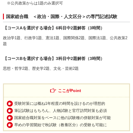
※公共政策からは1題のみ選択可
国家総合職 ＜政治・国際・人文区分＞の専門記述試験
【コースAを選択する場合】6科目中2題解答（3時間）
政治学1題、行政学1題、憲法1題、国際関係2題、国際法1題、公共政策2
題
【コースBを選択する場合】3科目中2題解答（3時間）
思想・哲学2題、歴史学2題、文化・芸術2題
ここがPoint
受験対策には概ね1年程度の時間を設けるのが理想的
筆記試験はもちろん、人物試験と官庁訪問対策も必須
国家総合職対策をベースに他の試験種の併願対策が可能
早めの学習開始で秋試験（教養区分）の受験も可能に