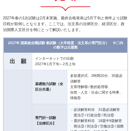
2027年春の1次試験は2月末実施、最終合格発表は5月下旬と例年より試験
日程が前倒しとなります。ここでは、法文系の法律区分、経済区分、政
治国際人文区分を例にとって解説いたします。
2027年 国家総合職試験 春試験（大卒程度、法文系の専門区分） ※〇内
の数字は出題数
インターネットでの出願
出 願
2027年1月下旬～2月上旬
多肢選択式、2時間20分、30題必
須解答
基礎能力試験（全
文章理解⑩ / 数的処理⑭
区分共通）
自然・人文・社会に関する時事、
情報⑥
・必須解答科目 31題必須解答
憲法⑦ / 行政法⑫ / 民法⑫
専門択一試験
・選択解答科目 18題中9題解答
【法律区分】
商法③ / 刑法③ / 労働法③ / 国際