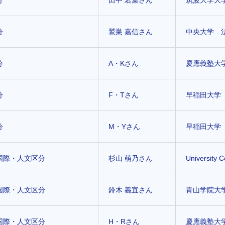
分
田中 若葉さん
筑波大学大
分
鷲巣 嘉信さん
中央大学 
分
A・Kさん
慶應義塾大
分
F・Tさん
早稲田大学
分
M・Yさん
早稲田大学
国際・人文区分
杉山 萌乃さん
University 
国際・人文区分
鈴木 義宜さん
青山学院大
国際・人文区分
H・Rさん
慶應義塾大