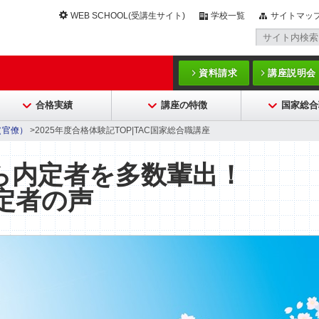
WEB SCHOOL(受講生サイト)
学校一覧
サイトマッ
資料請求
講座説明会
合格実績
講座の特徴
国家総合
（官僚）
>2025年度合格体験記TOP|TAC国家総合職講座
ら内定者を多数輩出！
定者の声