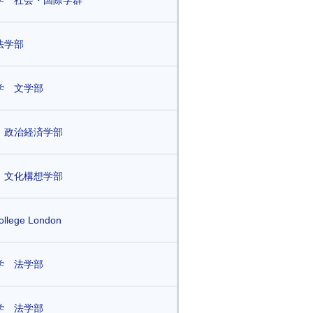
学 社会・国際学群
法学部
学 文学部
 政治経済学部
 文化構想学部
College London
学 法学部
学 法学部