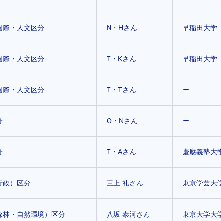
国際・人文区分
N・Hさん
早稲田大学
国際・人文区分
T・Kさん
早稲田大学
国際・人文区分
T・Tさん
ー
分
O・Nさん
ー
分
T・Aさん
慶應義塾大
行政）区分
三上 礼さん
東京学芸大
森林・自然環境）区分
八坂 泰河さん
東京大学大