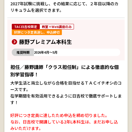
2027年試験に挑戦し、その結果に応じて、２年目以降のカ
リキュラムを選択できます。
TAC日吉校限定
教室＋Web講座のみ
好評につき定員達し、申込締切
藤野プレミアム本科生
推奨時期
2026年4月～5月
担任／藤野講師「クラス担任制」による徹底的な個
別学習指導！
大学生活と両立しながら合格を目指せるＴＡＣイチオシのコ
ースです。
在学期間を有効活用できるように日吉校で徹底サポートしま
す！
好評につき定員に達したため申込を締め切りました。
なお、日吉校で開講している2年L本科生は、まだお申し込
みいただけます。