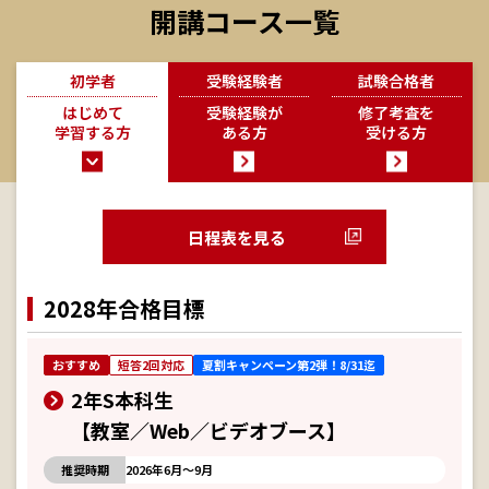
開講コース一覧
初学者
受験経験者
試験合格者
はじめて
受験経験が
修了考査を
学習する方
ある方
受ける方
日程表を見る
2028年合格目標
おすすめ
短答2回対応
夏割キャンペーン第2弾！8/31迄
2年S本科生
【教室／Web／ビデオブース】
推奨時期
2026年6月～9月