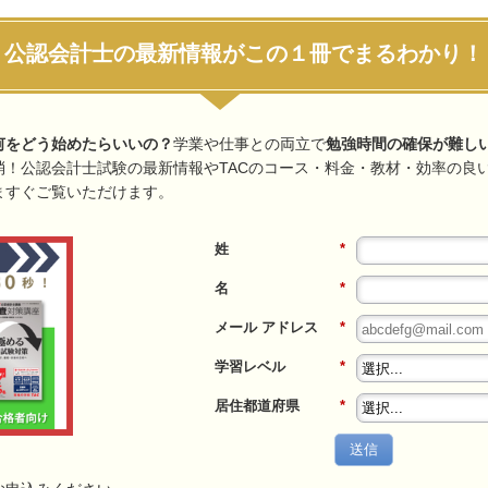
公認会計士の最新情報がこの１冊でまるわかり！
何をどう始めたらいいの？
学業や仕事との両立で
勉強時間の確保が難し
消！公認会計士試験の最新情報やTACのコース・料金・教材・効率の良
ますぐご覧いただけます。
姓
*
名
*
メール アドレス
*
学習レベル
*
居住都道府県
*
送信