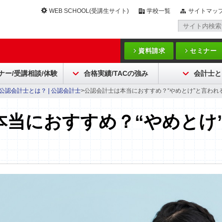
WEB SCHOOL(受講生サイト)
学校一覧
サイトマッ
資料請求
セミナー
ナー/受講相談/体験
合格実績/TACの強み
会計士と
公認会計士とは？ | 公認会計士
>公認会計士は本当におすすめ？“やめとけ”と言わ
本当におすすめ？“やめとけ