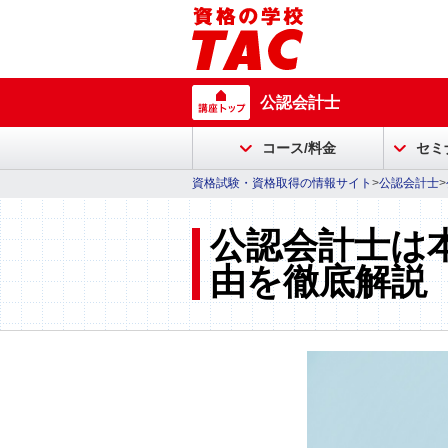
公認会計士
コース/料金
セミ
資格試験・資格取得の情報サイト
>
公認会計士
>
公認会計士は
由を徹底解説