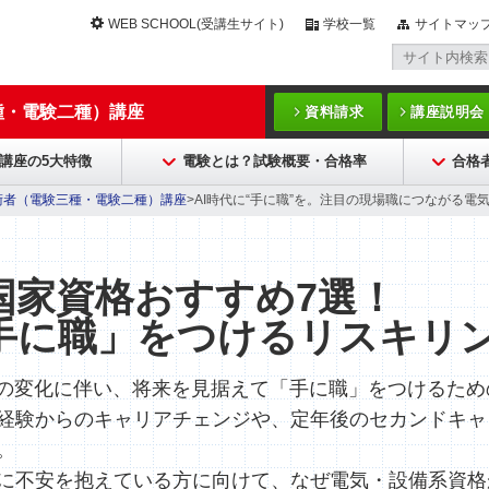
WEB SCHOOL(受講生サイト)
学校一覧
サイトマッ
種・電験二種）講座
資料請求
講座説明会
講座の5大特徴
電験とは？試験概要・合格率
合格
術者（電験三種・電験二種）講座
>AI時代に“手に職”を。注目の現場職につながる電
国家資格おすすめ7選！
手に職」をつけるリスキリ
方の変化に伴い、将来を見据えて「手に職」をつけるた
経験からのキャリアチェンジや、定年後のセカンドキャ
。
に不安を抱えている方に向けて、なぜ電気・設備系資格