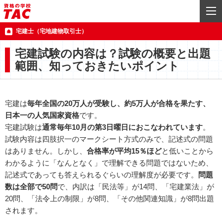
宅建士（宅地建物取引士）
宅建試験の内容は？試験の概要と出題
範囲、知っておきたいポイント
宅建は
毎年全国の20万人が受験し、約5万人が合格を果たす、
日本一の人気国家資格
です。
宅建試験は
通常毎年10月の第3日曜日におこなわれています
。
試験内容は四肢択一のマークシート方式のみで、記述式の問題
はありません。しかし、
合格率が平均15％ほど
と低いことから
わかるように「なんとなく」で理解できる問題ではないため、
記述式であっても答えられるぐらいの理解度が必要です。
問題
数は全部で50問
で、内訳は「民法等」が14問、「宅建業法」が
20問、「法令上の制限」が8問、「その他関連知識」が8問出題
されます。