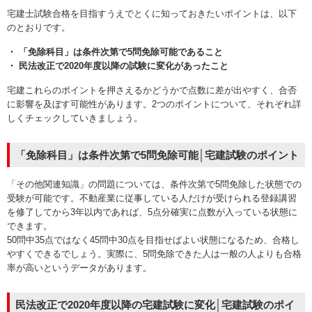
宅建士試験合格を目指すうえでとくに知っておきたいポイントは、以下
のとおりです。
・ 「免除科目」は条件次第で5問免除可能であること
・ 民法改正で2020年度以降の試験に変化があったこと
宅建これらのポイントを押さえるかどうかで点数に差が出やすく、合否
に影響を及ぼす可能性があります。2つのポイントについて、それぞれ詳
しくチェックしていきましょう。
「免除科目」は条件次第で5問免除可能│宅建試験のポイント
「その他関連知識」の問題については、条件次第で5問免除した状態での
受験が可能です。不動産業に従事している人だけが受けられる登録講習
を修了してから3年以内であれば、5点分確実に点数が入っている状態に
できます。
50問中35点ではなく45問中30点を目指せばよい状態になるため、合格し
やすくできるでしょう。実際に、5問免除できた人は一般の人よりも合格
率が高いというデータがあります。
民法改正で2020年度以降の宅建試験に変化│宅建試験のポイ