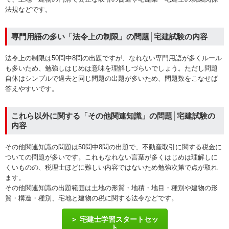
法規などです。
専門用語の多い「法令上の制限」の問題│宅建試験の内容
法令上の制限は50問中8問の出題ですが、なれない専門用語が多くルール
も多いため、勉強しはじめは意味を理解しづらいでしょう。ただし問題
自体はシンプルで過去と同じ問題の出題が多いため、問題数をこなせば
答えやすいです。
これら以外に関する「その他関連知識」の問題│宅建試験の
内容
その他関連知識の問題は50問中8問の出題で、不動産取引に関する税金に
ついての問題が多いです。これもなれない言葉が多くはじめは理解しに
くいものの、税理士ほどに難しい内容ではないため勉強次第で点が取れ
ます。
その他関連知識の出題範囲は土地の形質・地積・地目・種別や建物の形
質・構造・種別、宅地と建物の税に関する法令など
です。
宅建士学習スタートセッ
ト