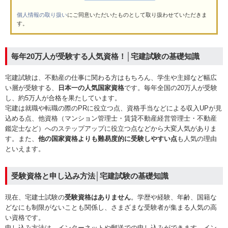
個人情報の取り扱い
にご同意いただいたものとして取り扱わせていただきま
す。
毎年20万人が受験する人気資格！│宅建試験の基礎知識
宅建試験は、不動産の仕事に関わる方はもちろん、学生や主婦など幅広
い層が受験する、
日本一の人気国家資格
です。毎年全国の20万人が受験
し、約5万人が合格を果たしています。
宅建は就職や転職の際のPRに役立つ点、資格手当などによる収入UPが見
込める点、他資格（マンション管理士・賃貸不動産経営管理士・不動産
鑑定士など）へのステップアップに役立つ点などから大変人気がありま
す。また、
他の国家資格よりも難易度的に受験しやすい点
も人気の理由
といえます。
受験資格と申し込み方法│宅建試験の基礎知識
現在、宅建士試験の
受験資格はありません
。学歴や経験、年齢、国籍な
どなにも制限がないことも関係し、さまざまな受験者が集まる人気の高
い資格です。
申し込み方法は、インターネットや郵送での申し込みができます。イン