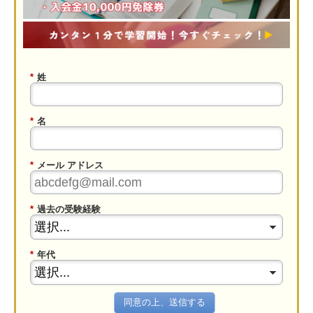
*
姓
*
名
*
メール アドレス
*
過去の受験経験
*
年代
同意の上、送信する