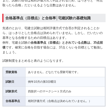
また、試験の合否は相対評価方式で判定されるため、はっきりと「何点
取ったら合格」だといえるような点数はありません。
合格基準点（目標点）と合格率│宅建試験の基礎知識
先述のとおり、宅建士試験は相対評価方式で合否が判定されることか
ら、はっきりとした合格点は決められていません。しかし、だいたいの
基準となる合格するための目標点はあります。
例年、宅建士試験の
合格基準点（目標点）とされている点数は、35点前
後
です。確実に合格を目指す場合には、37点くらいを目標として勉強し
ましょう。
試験制度をまとめると表のようになります。
受験資格
ありません。どなたでも受験可能です。
試験日
例年10月の第3日曜日
試験形式
四肢択一のマークシート方式のみ
合格基準点
相対評価方式（合格点は決められていません。）