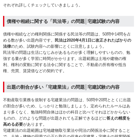
それぞれ詳しくチェックしていきましょう。
債権や相続に関する「民法等」の問題│宅建試験の内容
債権や相続などの権利関係に関係する民法等の問題は、50問中14問を占
める数が多い出題内容です。
民法は2020年4月1日に改正されたばかりの
法律
のため、試験内容への影響にとくに注意しましょう。
民法等の問題は生活になじみがあるものが多く理解しやすいものの、勉
強する量が多く学習に時間がかかります。出題範囲は土地や建物の権
利、権利の変動に関する法令に関することで、不動産の所有権や抵当
権、売買、賃貸借などの契約です。
出題の割合が多い「宅建業法」の問題│宅建試験の内容
不動産取引業務を規制する宅建業法の問題は、50問中20問ととくに出題
の割合が多いため、しっかりと勉強しましょう。定められたルールはあ
まり多くなく、勉強時間自体はほかの科目と比べてそれほどかからない
ものの、どのような問題が出題されても正解できるほどに
答えの精度を
高める必要
があります。
宅建業法の出題範囲は宅地建物取引業法や同法の関係法令に関すること
で、土地・建物の円滑で公正な取引の促進や宅建業・宅建士の就業関係