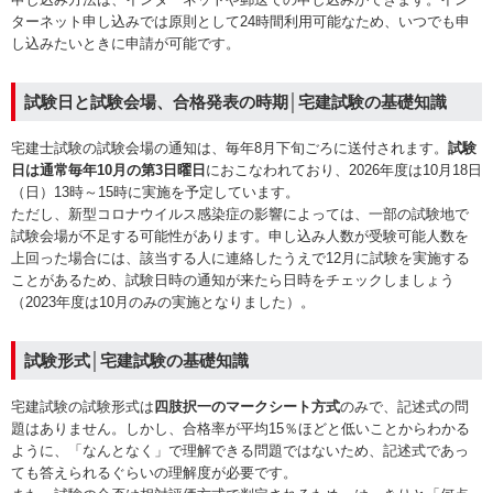
ターネット申し込みでは原則として24時間利用可能なため、いつでも申
し込みたいときに申請が可能です。
試験日と試験会場、合格発表の時期│宅建試験の基礎知識
宅建士試験の試験会場の通知は、毎年8月下旬ごろに送付されます。
試験
日は通常毎年10月の第3日曜日
におこなわれており、2026年度は10月18日
（日）13時～15時に実施を予定しています。
ただし、新型コロナウイルス感染症の影響によっては、一部の試験地で
試験会場が不足する可能性があります。申し込み人数が受験可能人数を
上回った場合には、該当する人に連絡したうえで12月に試験を実施する
ことがあるため、試験日時の通知が来たら日時をチェックしましょう
（2023年度は10月のみの実施となりました）。
試験形式│宅建試験の基礎知識
宅建試験の試験形式は
四肢択一のマークシート方式
のみで、記述式の問
題はありません。しかし、合格率が平均15％ほどと低いことからわかる
ように、「なんとなく」で理解できる問題ではないため、記述式であっ
ても答えられるぐらいの理解度が必要です。