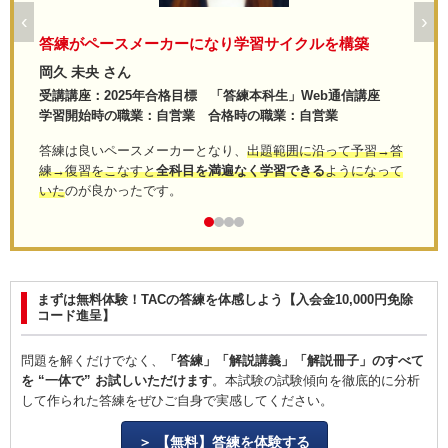
‹
›
た
答練がペースメーカーになり学習サイクルを構築
ら
岡久 未央 さん
加藤
」
受講講座：2025年合格目標 「答練本科生」Web通信講座
受講
学習開始時の職業：自営業 合格時の職業：自営業
学習
答練は良いペースメーカーとなり、
出題範囲に沿って予習→答
「総
題さ
練→復習をこなすと
全科目を満遍なく学習できる
ようになって
練」
験の
いた
のが良かったです。
気が
がで
た。
集中
題演
され
まずは無料体験！TACの答練を体感しよう【入会金10,000円免除
コード進呈】
問題を解くだけでなく、
「答練」「解説講義」「解説冊子」のすべて
を “一体で” お試しいただけます
。本試験の試験傾向を徹底的に分析
して作られた答練をぜひご自身で実感してください。
【無料】答練を体験する