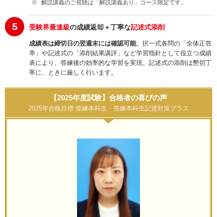
解説講義のご視聴は「解説講義あり」コース限定です。
5
受験界最速級
の成績返却＋丁寧な
記述式添削
成績表は締切日の翌週末には確認可能
。択一式各問の「全体正答
率」や記述式の「添削結果講評」など学習指針として役立つ成績
表により、答練後の効率的な学習を実現。記述式の添削は懇切丁
寧に、ときに厳しく行います。
【2025年度試験】合格者の喜びの声
2025年合格目標 答練本科生・答練本科生記述対策プラス