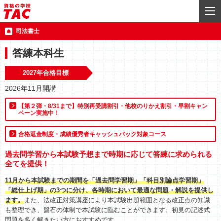
司法書士
答練本科生
2027年合格目標
2026年11月開講
【第２弾・8/31まで】特別再受講割引・他校のりかえ割引・早割キャン
ペーン実施中！
合格返金制度・成績優秀者キャッシュバック対象コース
過去問学習から本試験予想まで時期に応じて答練に求められる
全てを提供！
11月から本試験までの期間を「過去問学習期」「科目別論点学習期」
「総仕上げ期」の3つに分け、各時期において最適な問題・解説を提供し
ます。
また、法改正対策講座により本試験出題範囲となる改正点の知識
も整理でき、盤石の体制で本試験に臨むことができます。初見の記述式
問題を多く解きたい方におすすめです。