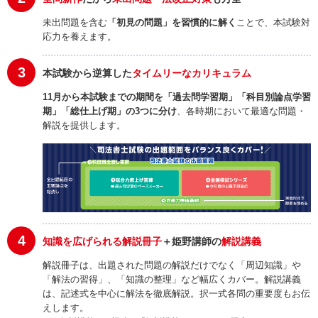
未出問題を含む
「初見の問題」を習慣的に解く
ことで、本試験対
応力を養えます。
3
本試験から逆算した
タイムリーなカリキュラム
11月から本試験までの期間を「過去問学習期」「科目別論点学習
期」「総仕上げ期」の3つに分け
、各時期において最適な問題・
解説を提供します。
4
知識を広げられる解説冊子
＋姫野講師の
解説講義
解説冊子は、出題された問題の解説だけでなく「周辺知識」や
「解法の習得」、「知識の整理」など幅広くカバー。解説講義
は、記述式を中心に解法を徹底解説。択一式各問の重要度もお伝
えします。