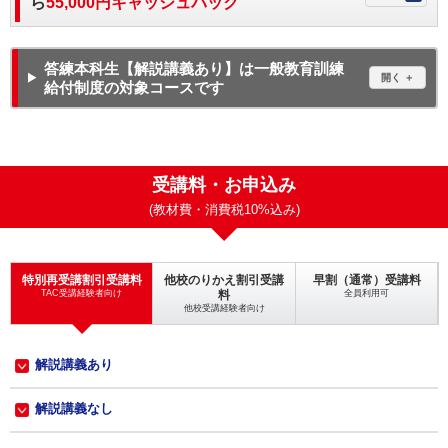
ら
55,000円キャッシュバック
答練本科生【解説講義あり】は一般教育訓練
給付制度の対象コースです
受講料・お申込み
(教材費・消費税10%込み)
特別再受講割引受講料
他校のりかえ割引受講
早割（通常）受講料
TAC受講経験者向け
料
全員利用可
他校受講経験者向け
解説講義あり
解説講義なし