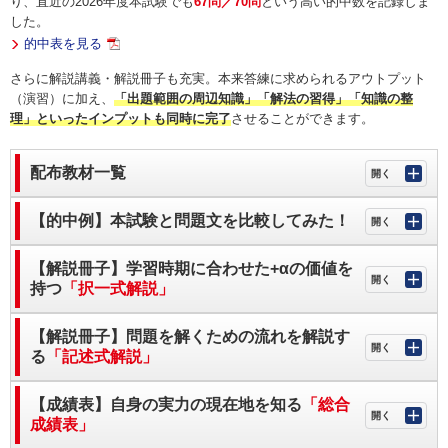
り、直近の2026年度本試験でも
67問／70問
という高い的中数を記録しま
した。
的中表を見る
さらに解説講義・解説冊子も充実。本来答練に求められるアウトプット
（演習）に加え、
「出題範囲の周辺知識」「解法の習得」「知識の整
理」といったインプットも同時に完了
させることができます。
配布教材一覧
【的中例】本試験と問題文を比較してみた！
【解説冊子】学習時期に合わせた+αの価値を
持つ
「択一式解説」
【解説冊子】問題を解くための流れを解説す
る
「記述式解説」
【成績表】自身の実力の現在地を知る
「総合
成績表」