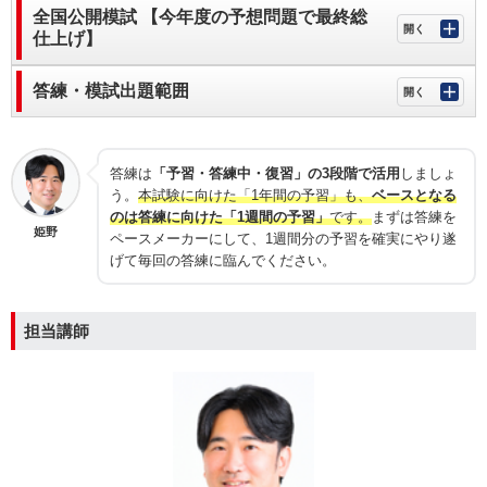
全国公開模試 【今年度の予想問題で最終総
仕上げ】
答練・模試出題範囲
答練は
「予習・答練中・復習」の3段階で活用
しましょ
う。
本試験に向けた「1年間の予習」も、
ベースとなる
のは答練に向けた「1週間の予習」
です。
まずは答練を
姫野
ペースメーカーにして、1週間分の予習を確実にやり遂
げて毎回の答練に臨んでください。
担当講師