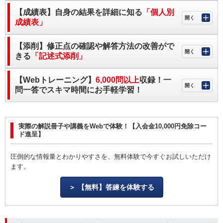
【成績表】自身の結果を詳細に知る
「個人別
成績表」
【添削】修正点の確認や解答方法の改善がで
きる
「記述式添削」
【Webトレーニング】
6,000問以上
収録！一
問一答でスキマ時間にお手軽学習！
実際の解説冊子や講義をWebで体験！【入会金10,000円免除コー
ド進呈】
圧倒的な情報量とわかりやすさを、無料体験で今すぐお試しいただけ
ます。
【無料】答練を体験する