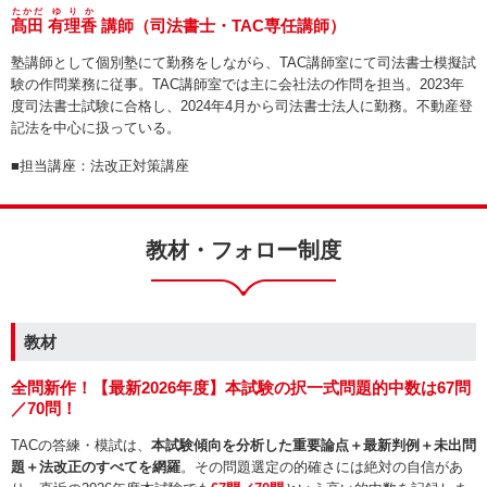
たかだ
ゆりか
髙田
有理香
講師（司法書士・TAC専任講師）
塾講師として個別塾にて勤務をしながら、TAC講師室にて司法書士模擬試
験の作問業務に従事。TAC講師室では主に会社法の作問を担当。2023年
度司法書士試験に合格し、2024年4月から司法書士法人に勤務。不動産登
記法を中心に扱っている。
■担当講座：法改正対策講座
教材・フォロー制度
教材
全問新作！【最新2026年度】本試験の択一式問題的中数は
67問
／70問！
TACの答練・模試は、
本試験傾向を分析した重要論点＋最新判例＋未出問
題＋法改正のすべてを網羅
。その問題選定の的確さには絶対の自信があ