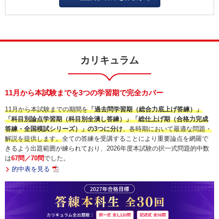
カリキュラム
11月から本試験までを3つの学習期で完全カバー
11月から本試験までの期間を
「過去問学習期（総合力底上げ答練）」
「科目別論点学習期（科目別全潰し答練）」「総仕上げ期（合格力完成
答練・全国模試シリーズ）」の3つに分け
、各時期において最適な問題・
解説を提供します。
全ての答練を受講することにより重要論点を網羅で
きるよう出題範囲が練られており、2026年度本試験の択一式問題的中数
は
67問／70問
でした。
的中表を見る