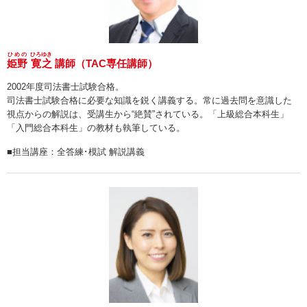
ひめの
ひろゆき
姫野
寛之
講師（TAC専任講師）
2002年度司法書士試験合格。
司法書士試験合格に必要な知識を鋭く講義する。常に過去問を意識した
視点からの解説は、受講生から“絶賛”されている。「上級総合本科生」
「入門総合本科生」の教材も執筆している。
■担当講座：全答練･模試 解説講義