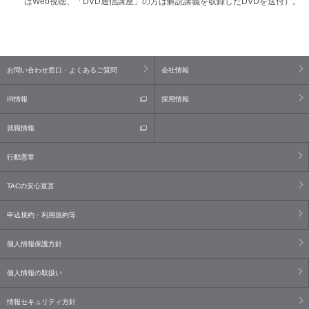
はWeb視聴、「DVD通信講座」の方は解説講義を収録したDVDを送付）。
お問い合わせ窓口・よくあるご質問
会社情報
IR情報
採用情報
就職情報
行動憲章
TACの安心宣言
申込規約・利用規約等
個人情報保護方針
個人情報の取扱い
情報セキュリティ方針