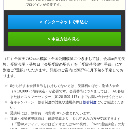
びログインが必要です。
インターネットで申込む
申込方法を見る
（注）全国実力Check模試・全国公開模試につきましては、会場or自宅受
験、受験会場・受験日（会場受験の場合）を「受験番号発行手続」にて
別途ご7選択いただきます。詳細のご案内は2027年1月下旬を予定してお
ります。
0から始まる会員番号をお持ちでない方は、受講料のほかに別途入会金
（￥10,000・消費税込）が必要です。会員番号につきましては、TAC各校
またはカスタマーセンター（0120-509-117）までお問い合わせください。
各キャンペーン・割引制度の対象や適用条件は
割引制度
にてご確認くださ
い。
受講料には、教材費・消費税
10%
が含まれています。
答練・模試解説講義は「解説講義あり」をお申込みの方が受講できます
（「通学メディア」の方はビデオまたはWeb視聴、「Web通信講座」の方