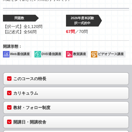
問題数
2026年度本試験
択一式的中
【択一式】全1,120問
67問
／70問
【記述式】全56問
Web通信講座
DVD通信講座
教室講座
ビデオブース講座
このコースの特長
カリキュラム
教材・フォロー制度
開講日・開講校舎