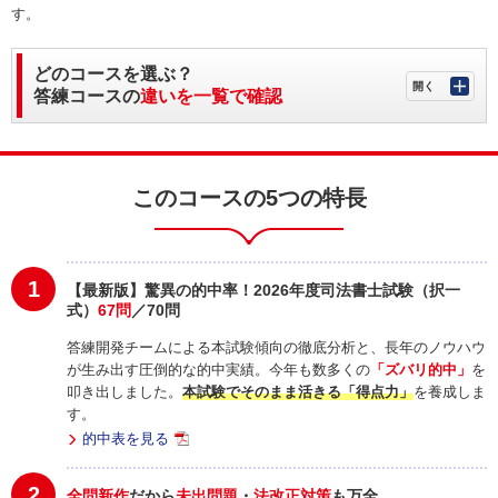
す。
どのコースを選ぶ？
答練コースの
違いを一覧で確認
このコースの5つの特長
1
【最新版】驚異の的中率！2026年度司法書士試験（択一
式）
67問
／70問
答練開発チームによる本試験傾向の徹底分析と、長年のノウハウ
が生み出す圧倒的な的中実績。今年も数多くの
「ズバリ的中」
を
叩き出しました。
本試験でそのまま活きる「得点力」
を養成しま
す。
的中表を見る
2
全問新作
だから
未出問題
・
法改正対策
も万全