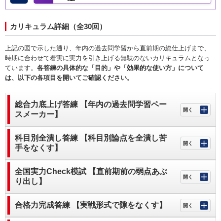
カリキュラム詳細（全30回）
上記の図で示した通り、年内の過去問学習から直前期の総仕上げまで、
時期に合わせて着実に実力を引き上げる無駄のないカリキュラムとなっ
ています。
各答練の具体的な「目的」や「効果的な使い方」について
は、以下の各項目を開いてご確認ください。
総合力底上げ答練 【年内の過去問学習ペー
スメーカー】
科目別全潰し答練 【科目別論点を全潰し苦
手をなくす】
全国実力Check模試 【直前期前の弱点あぶ
り出し】
合格力完成答練 【実戦形式で隙をなくす】