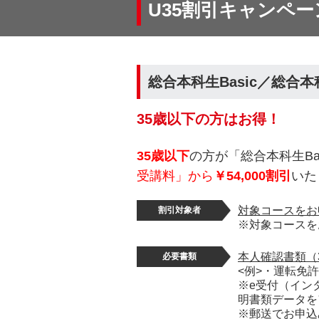
U35割引キャンペー
総合本科生Basic／総合本科生
35歳以下の方はお得！
35歳以下
の方が「総合本科生Ba
受講料」から
￥54,000割引
いた
対象コースをお
割引対象者
※対象コースを
本人確認書類（
必要書類
<例>・運転免
※e受付（イン
明書類データを
※郵送でお申込