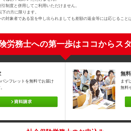
割引制度と併用してご利用いただけません。
歳以下の方に限ります。
ーンの対象者である旨を申し出られましても差額の返金等には応じること
険労務士への第一歩はココからス
求
無料
のパンフレットを無料でお届け
まず
す。
無料