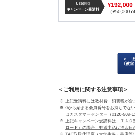
U35割引
¥192,000
キャンペーン受講料
（¥50,000 o
「
《教室
＜ご利用に関する注意事項＞
上記受講料には教材費・消費税が含
0から始まる会員番号をお持ちでない
はカスタマーセンター（0120-509
上記キャンペーン受講料は、
ＴＡＣ
ロード）の場合、郵送申込は消印日
TAC取扱代理店（大学生協・書店等