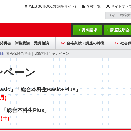
WEB SCHOOL(受講生サイト)
学校一覧
サイトマッ
資料請求
講座説明会
説明会・体験受講・受講相談
合格実績・講座の特徴
社会
務士
>社会保険労務士｜U35割引キャンペーン
ンペーン
sic」「総合本科生Basic+Plus」
(月)
」「総合本科生Plus」
1(土)