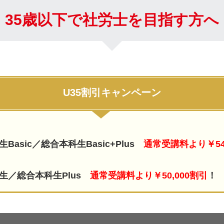
35歳以下で社労士を目指す方へ
U35割引キャンペーン
科生
Basic
／総合本科生
Basic
+Plus
通常受講料より￥54
科生／総合本科生
Plus
通常受講料より￥50,000割引
！