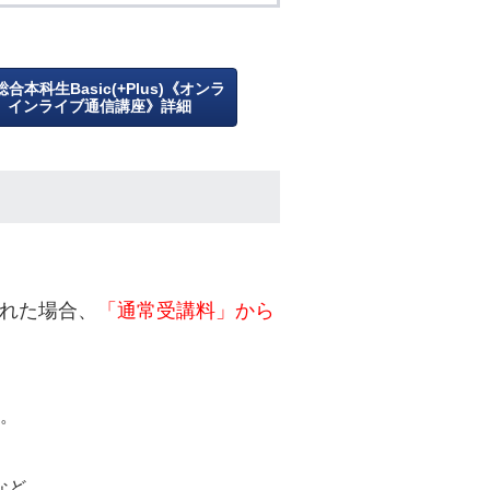
総合本科生Basic(+Plus)《オンラ
インライブ通信講座》詳細
された場合、
「通常受講料」から
す。
など