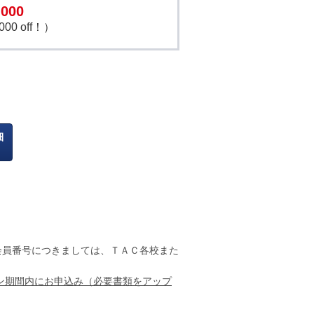
,000
000 off！）
細
。会員番号につきましては、ＴＡＣ各校また
ン期間内にお申込み（必要書類をアップ