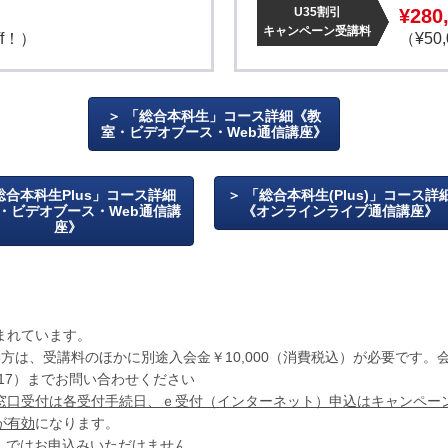
U35割引
¥280
キャンペーン受講料
ff！）
（¥50,
「総合本科生」コース詳細《教
室・ビデオブース・Web通信講座》
総合本科生Plus」コース詳細
「総合本科生(Plus)」コース詳
・ビデオブース・Web通信講
《オンラインライブ通信講座》
座》
まれています。
方は、受講料のほかに別途入会金￥10,000（消費税込）が必要です
-117）までお問い合わせください
窓口受付は各受付手続日、ｅ受付（インターネット）申込はキャンペー
が有効
になります。
）ではお申込みいただけません。