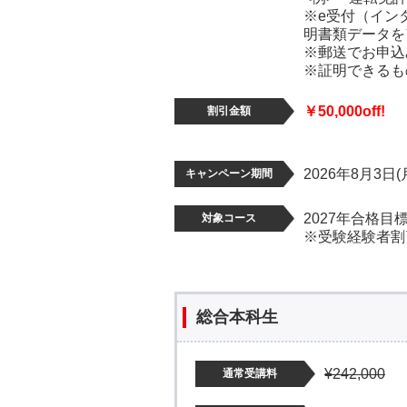
※e受付（イン
明書類データを
※郵送でお申込
※証明できるも
￥50,000off!
割引金額
2026年8月3日(
キャンペーン期間
2027年合格目
対象コース
※受験経験者割
総合本科生
¥242,000
通常受講料