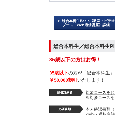
総合本科生Basic《教室・ビデオ
ブース・Web通信講座》詳細
総合本科生／総合本科生Pl
35歳以下の方はお得！
35歳以下
の方が「総合本科生」
￥50,000割引
いたします！
対象コースをお
割引対象者
※対象コースを
本人確認書類（
必要書類
<例>・運転免