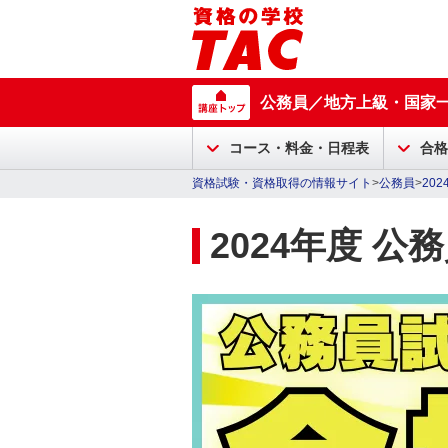
公務員／地方上級・国家
コース・料金・日程表
合格
資格試験・資格取得の情報サイト
>
公務員
>
20
2024年度 公