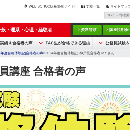
WEB SCHOOL(受講生サイト)
学校一覧
サイトマッ
一般・理系・心理・経験者
資料請求
講座説明会
実績＆合格者の声
TAC生が合格できる理由
公務員試験＆
24年度合格体験記|合格者の声
>2024年度合格体験記| 神戸校合格者 M.Sさん
務員講座 合格者の声