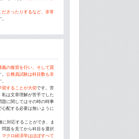
くださったりするなど、非常
す。
講義の復習を行い、そして質
す。
公務員試験は科目数も非
す。
学習することが大切
です。苦
。私は文章理解が苦手でした
問題に関してはその時の時事
で心配する必要は無いように
種に対応することができ、ま
、問題を見てから科目を選択
、マクロ経済学はほぼすべて