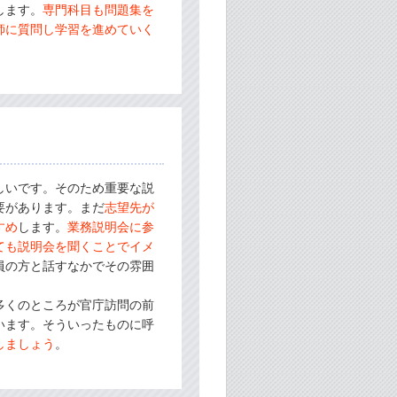
します。
専門科目も問題集を
師に質問し学習を進めていく
しいです。そのため重要な説
要があります。まだ
志望先が
すめ
します。
業務説明会に参
ても説明会を聞くことでイメ
員の方と話すなかでその雰囲
多くのところが官庁訪問の前
います。そういったものに呼
しましょう
。