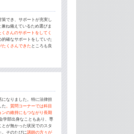
対策でき、サポートが充実し
と兼ね備えているため選びま
たくさんのサポートをしてく
め的確なサポートをしていた
がたくさんできた
ところも良
話になりました。特に法律担
した
。質問コーナーでは科目
ョンの維持にもつながり長期
会学部出身なこともあり、専
ことが無かった状況でのスタ
た。そのたびに
講師の方々が