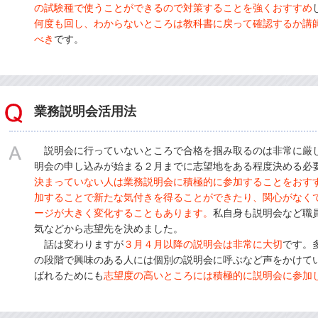
の試験種で使うことができるので対策することを強くおすすめ
何度も回し、わからないところは教科書に戻って確認するか講
べき
です。
業務説明会活用法
説明会に行っていないところで合格を掴み取るのは非常に厳
明会の申し込みが始まる２月までに志望地をある程度決める必
決まっていない人は業務説明会に積極的に参加することをおす
加することで新たな気付きを得ることができたり、関心がなく
ージが大きく変化することもあります。
私自身も説明会など職
気などから志望先を決めました。
話は変わりますが
３月４月以降の説明会は非常に大切
です。
の段階で興味のある人には個別の説明会に呼ぶなど声をかけて
ばれるためにも
志望度の高いところには積極的に説明会に参加