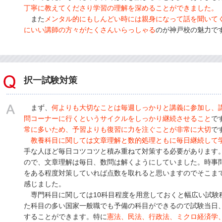
丁寧に教えてくださり学習の理解を深めることができました。
また
メンタル的にもしんどい時には親身になって話を聞いて
にいい講師の方々がたくさんいらっしゃる
のが神戸校の魅力で
択一試験対策
まず、
何よりも大切なことは毎週しっかりと講義に参加し、
問コーナーに行くというサイクルをしっかり継続させること
で
常に多いため、予習よりも復習に力を注ぐことが非常に大切
で
教養科目に関しては文章理解と数的処理ともに毎日継続して
手な人ほど毎日コツコツと積み重ねて対策する必要があります
ので、文章理解は毎日、数問は解くようにしていました。時事
をある程度対策していれば点数を取れると思いますのでそこま
感じました。
専門科目に関しては10科目程度を用意しておくと幅広い試験
た科目の多い国家一般職でも予備の科目ができるので試験当日
することができます。特に
憲法、民法、行政法、ミクロ経済学