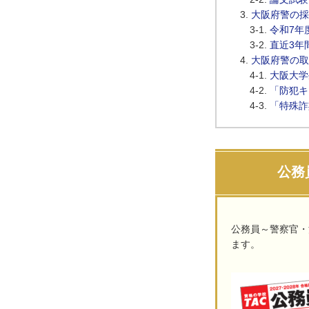
大阪府警の採
令和7年
直近3年
大阪府警の取
大阪大学
「防犯キ
「特殊詐
公務
公務員～警察官・
ます。