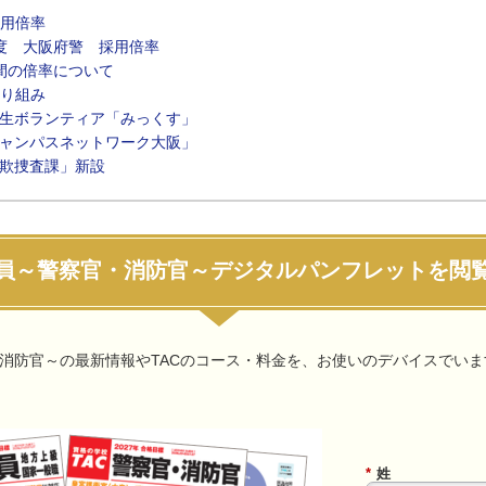
用倍率
度 大阪府警 採用倍率
間の倍率について
り組み
生ボランティア「みっくす」
ャンパスネットワーク大阪」
欺捜査課」新設
員～警察官・消防官～デジタルパンフレットを閲
消防官～の最新情報やTACのコース・料金を、お使いのデバイスでい
*
姓