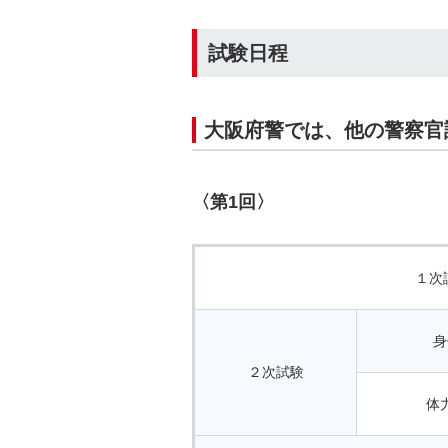
試験日程
大阪府警では、他の警察官
〈第1回〉
１次
身
２次試験
体