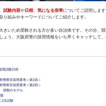
、
試験内容
や
日程
、
気になる倍率
についてご説明します
取り組みやキーワードについてご紹介します。
大きいため受験される方が多い自治体です。その分、競
しょう。大阪府警の採用情報をいち早くキャッチして、
採用試験日程
府警察官採用選考＜第1回＞
府警察官採用選考＜第2回＞
 併願のモデル
徴
と2次試験