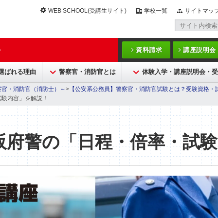
WEB SCHOOL(受講生サイト)
学校一覧
サイトマッ
～
資料請求
講座説明会
が選ばれる理由
警察官・消防官とは
体験入学・講座説明会・受
察官・消防官（消防士）～
>
【公安系公務員】警察官・消防官試験とは？受験資格・
試験内容」を解説！
阪府警の「日程・倍率・試験