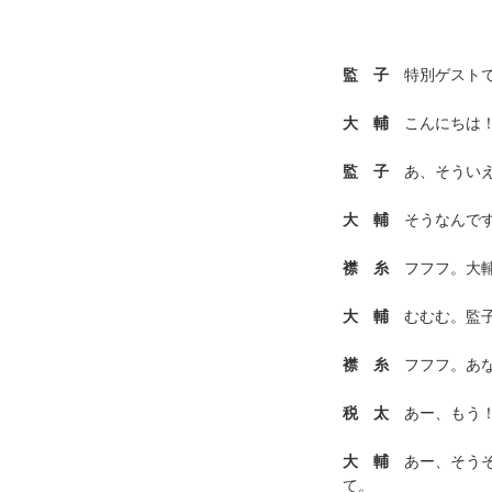
監 子
特別ゲストで
大 輔
こんにちは！
監 子
あ、そういえ
大 輔
そうなんです。
襟 糸
フフフ。大輔
大 輔
むむむ。監子
襟 糸
フフフ。あな
税 太
あー、もう！
大 輔
あー、そうそ
て。