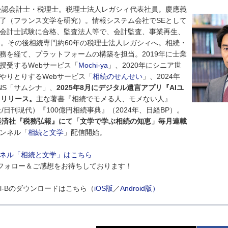
。公認会計士・税理士。税理士法人レガシィ代表社員。慶應義
了（フランス文学を研究）。情報システム会社でSEとして
会計士試験に合格、監査法人等で、会計監査、事業再生、
う。その後相続専門約60年の税理士法人レガシィへ。相続・
務を経て、プラットフォームの構築を担当。2019年に士業
授受するWebサービス「
Mochi-ya
」、2020年にシニア世
やりとりするWebサービス「
相続のせんせい
」、2024年
NS「サムシナ」、
2025年8月にデジタル遺言アプリ『AIユ
』をリリース。
主な著書『相続でモメる人、モメない人』
社/日刊現代）『100億円相続事典』（2024年、日経BP）。
央経済社『税務弘報』にて「文学で学ぶ相続の知恵」毎月連載
チャンネル「
相続と文学
」配信開始。
ャンネル「相続と文学」はこちら
フォロー＆ご感想をお待ちしております！
ell-Bのダウンロードはこちら（
iOS版
／
Android版）