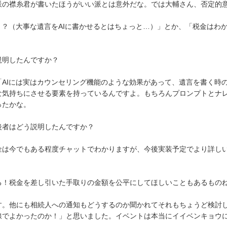
の襟糸君が書いたほうがいい派とは意外だな。では大輔さん、否定的
！？（大事な遺言をAIに書かせるとはちょっと…）」とか、「税金はわ
明したんですか？
AIには実はカウンセリング機能のような効果があって、遺言を書く時
な気持ちにさせる要素を持っているんですよ。もちろんプロンプトとナ
ったかな。
者はどう説明したんですか？
は今でもある程度チャットでわかりますが、今後実装予定でより詳し
。
！税金を差し引いた手取りの金額を公平にしてほしいこともあるもの
。他にも相続人への通知もどうするのか聞かれてそれもちょうど検討
線でよかったのか！」と思いました。イベントは本当にイイベンキョウ