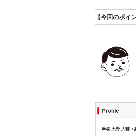
【今回のポイ
Profile
筆者 天野 大輔（