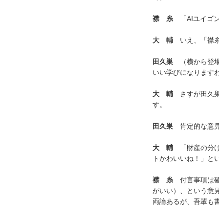
襟 糸
「AIユイゴ
大 輔
いえ、「襟糸
田久巣
（横から登場
いい学びになります
大 輔
さすが田久巣
す。
田久巣
肯定的な意見
大 輔
「財産の分け
トかわいいね！」と
襟 糸
付言事項は確
がいい）、という意
両論あるが、吾輩も