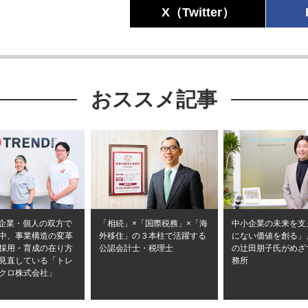
X（Twitter）
おススメ記事
が企業・個人の双方で
「相続」×「国際税務」×「海
中小企業の未来を支
中、事業構造の変革
外移住」の３本柱で活躍する
にない価値を創る」
採用・育成の在り方
公認会計士・税理士
の辻󠄀田朋子氏がめ
見直している「トレ
務所
クロ株式会社」