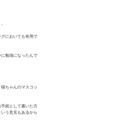
）。
ングにおいても有用で
いに勉強になったんで
「猫ちゃんのマスコッ
お手紙として書いた方
という意見もあるから