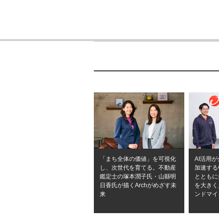
「まち全体の価値」を可視化
AI活用
し、次世代を育てる。不動産
加速する
鑑定士の塚本潤子氏・山縣明
とともに
日香氏が描くArchがめざす未
を大きく
来
ンドマイ