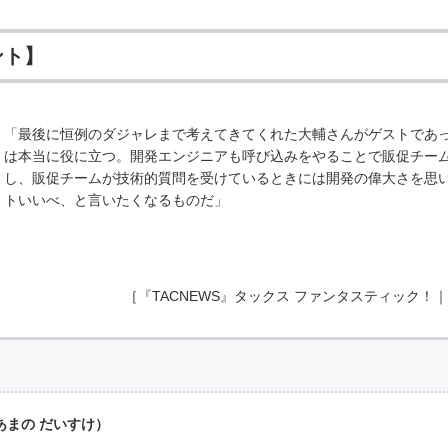
ント】
「最後に恒例のダジャレまで考えてきてくれた大輔さんがゲストであ
は本当に役に立つ。開発エンジニアも呼び込みをやることで販促チー
し、販促チームが技術的質問を受けているときには開発の偉大さを思
トいいべ、と言いたくなるものだ」
［『TACNEWS』タックス ファンタスティック！｜2
あまの だいすけ）