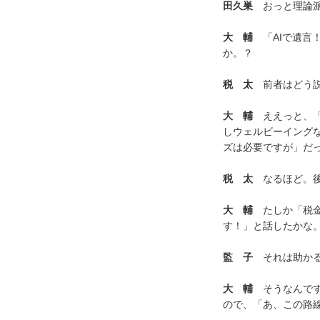
田久巣
おっと理論派
大 輔
「AIで遺言
か。？
税 太
前者はどう説
大 輔
ええっと、「
しウェルビーイング
ズは必要ですが」だ
税 太
なるほど。後
大 輔
たしか「税金
す！」と話したかな
監 子
それは助かる
大 輔
そうなんです
ので、「あ、この路