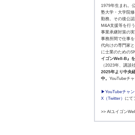
1979年生まれ
塾大学・大学院修
勤務。その後公認
M&A支援等を行
事業承継対策の実
事務所間で仕事を
代向けの専門家と
に士業のためのS
イゴンWell-B
（2023年、講談
2025年より中
中。
YouTube
▶YouTubeチ
X（Twitter）
にて
>> AIユイゴンW