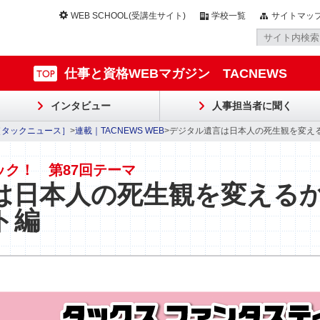
WEB SCHOOL(受講生サイト)
学校一覧
サイトマッ
仕事と資格WEBマガジン TACNEWS
インタビュー
人事担当者に聞く
S［タックニュース］
>
連載｜TACNEWS WEB
>デジタル遺言は日本人の死生観を変えるか？
ック！ 第87回テーマ
は日本人の死生観を変える
ント編