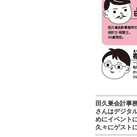
田久巣会計事
さんはデジタ
めにイベント
久々にゲスト