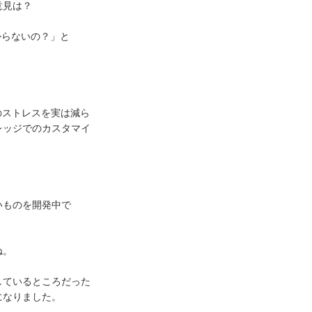
意見は？
からないの？」と
のストレスを実は減ら
レッジでのカスタマイ
いものを開発中で
ね。
しているところだった
になりました。