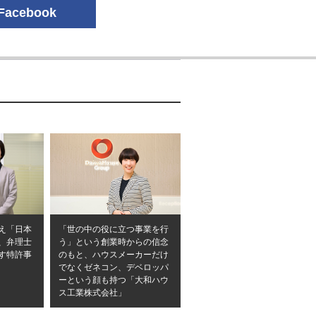
Facebook
え「日本
「世の中の役に立つ事業を行
、弁理士
う」という創業時からの信念
ざす特許事
のもと、ハウスメーカーだけ
でなくゼネコン、デベロッパ
ーという顔も持つ「大和ハウ
ス工業株式会社」