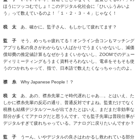
ほうにツッコむでしょ！このデジタル化社会に「ひいふうみいよ
う」って数えているのよ！「１・２・３・４」じゃなく！
税 太
あ、確かに。監子さん、もしかして疲れてます？
監 子
そう、めっちゃ疲れてる！オンライン合コンもマッチング
アプリも私の良さがわからない人ばかりでうまくいかないし、減価
償却費の推定値計算もなぜかうまくいかないし、ZOOMでのデュー
ディリミーティングもうまく資料そろわないし、電卓をそもそも使
うのつかれちゃって、指で、日本語で数えたくなっちゃったのよ。
襟 糸
Why Japanese People！？
税 太
あ、あの、襟糸先輩こそ時代遅れじゃあ…。とはいえ、た
しかに襟糸先輩の反応の通り、普通反対ですよね。監査だけでなく
税務も結構デジタルツールが出てきたとはいえ、まだまだ非効率な
部分が多くてアナログだと思うんです。でも監子先輩は普段仕事が
デジタルすぎて疲れちゃっている。アナログに戻りたいんですか？
監 子
うーん、いやデジタルの良さはわかるし救われている部分