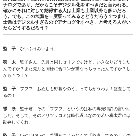
ナログであり、だからこそデジタル化をすべきだと言われる。
確かにそれに対して納得する人は士業も士業以外も多いだろ
う。でも、この常識を一度疑ってみるとどうだろう？つまり、
士業はデジタルすぎるのでアナログ化すべき、と考える人がい
たらどうするだろう？
監 子
ひいふうみいよう。
税 太
監子さん、先月と同じセリフですけど、いきなりどうした
んですか？また先月と同様に合コンが重なっちゃったんですか？し
かも４つ！？
監 子
フフフ、おぬしも野暮やのう。ってちがうわよ！監査して
るの！
襟 糸
監子君、その「フフフ」というのは私の専売特許の言い回
しだ。そして、そのノリツッコミは時代遅れなので若い税太君には
勘弁してくれ。
監 子
いやいやいや、普通そこじゃなくて「監査してるの！」の