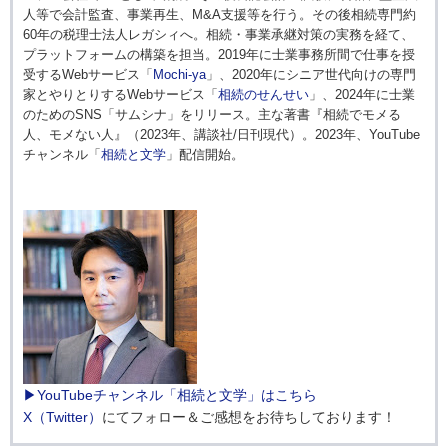
人等で会計監査、事業再生、M&A支援等を行う。その後相続専門約
60年の税理士法人レガシィへ。相続・事業承継対策の実務を経て、
プラットフォームの構築を担当。2019年に士業事務所間で仕事を授
受するWebサービス「
Mochi-ya
」、2020年にシニア世代向けの専門
家とやりとりするWebサービス「
相続のせんせい
」、2024年に士業
のためのSNS「サムシナ」をリリース。主な著書『相続でモメる
人、モメない人』（2023年、講談社/日刊現代）。2023年、YouTube
チャンネル「
相続と文学
」配信開始。
▶YouTubeチャンネル「相続と文学」はこちら
X（Twitter）
にてフォロー＆ご感想をお待ちしております！