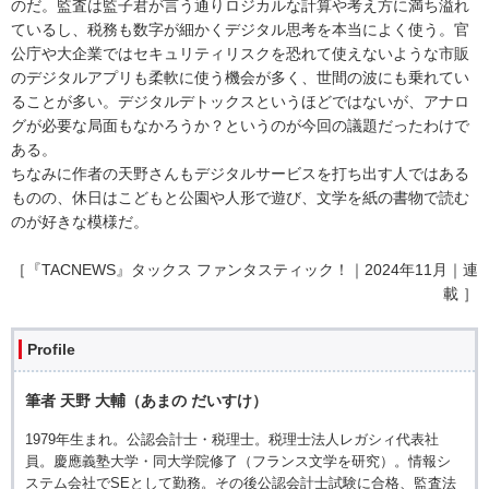
のだ。監査は監子君が言う通りロジカルな計算や考え方に満ち溢れ
ているし、税務も数字が細かくデジタル思考を本当によく使う。官
公庁や大企業ではセキュリティリスクを恐れて使えないような市販
のデジタルアプリも柔軟に使う機会が多く、世間の波にも乗れてい
ることが多い。デジタルデトックスというほどではないが、アナロ
グが必要な局面もなかろうか？というのが今回の議題だったわけで
ある。
ちなみに作者の天野さんもデジタルサービスを打ち出す人ではある
ものの、休日はこどもと公園や人形で遊び、文学を紙の書物で読む
のが好きな模様だ。
［『TACNEWS』タックス ファンタスティック！｜2024年11月｜連
載 ］
Profile
筆者 天野 大輔（あまの だいすけ）
1979年生まれ。公認会計士・税理士。税理士法人レガシィ代表社
員。慶應義塾大学・同大学院修了（フランス文学を研究）。情報シ
ステム会社でSEとして勤務。その後公認会計士試験に合格、監査法