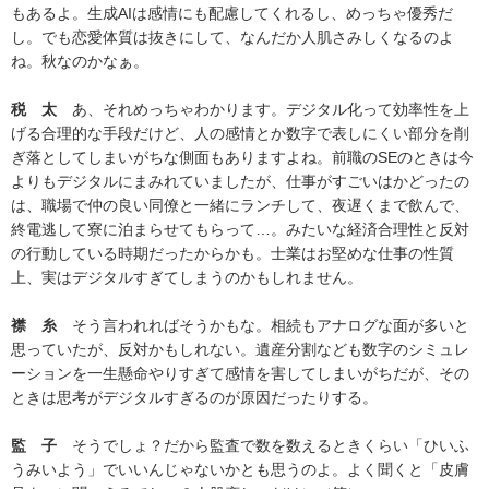
もあるよ。生成AIは感情にも配慮してくれるし、めっちゃ優秀だ
し。でも恋愛体質は抜きにして、なんだか人肌さみしくなるのよ
ね。秋なのかなぁ。
税 太
あ、それめっちゃわかります。デジタル化って効率性を上
げる合理的な手段だけど、人の感情とか数字で表しにくい部分を削
ぎ落としてしまいがちな側面もありますよね。前職のSEのときは今
よりもデジタルにまみれていましたが、仕事がすごいはかどったの
は、職場で仲の良い同僚と一緒にランチして、夜遅くまで飲んで、
終電逃して寮に泊まらせてもらって…。みたいな経済合理性と反対
の行動している時期だったからかも。士業はお堅めな仕事の性質
上、実はデジタルすぎてしまうのかもしれません。
襟 糸
そう言われればそうかもな。相続もアナログな面が多いと
思っていたが、反対かもしれない。遺産分割なども数字のシミュレ
ーションを一生懸命やりすぎて感情を害してしまいがちだが、その
ときは思考がデジタルすぎるのが原因だったりする。
監 子
そうでしょ？だから監査で数を数えるときくらい「ひいふ
うみいよう」でいいんじゃないかとも思うのよ。よく聞くと「皮膚