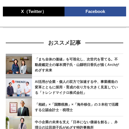
X（Twitter）
Facebook
おススメ記事
「まち全体の価値」を可視化し、次世代を育てる。不
動産鑑定士の塚本潤子氏・山縣明日香氏が描くArchが
めざす未来
AI活用が企業・個人の双方で加速する中、事業構造の
変革とともに採用・育成の在り方を大きく見直してい
る「トレンドマイクロ株式会社」
「相続」×「国際税務」×「海外移住」の３本柱で活躍
する公認会計士・税理士
中小企業の未来を支え「日本にない価値を創る」、弁
理士の辻󠄀田朋子氏がめざす特許事務所