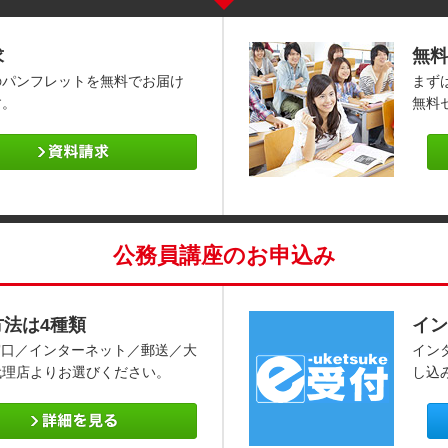
求
無料
のパンフレットを無料でお届け
まず
す。
無料
公務員講座のお申込み
方法は4種類
イン
窓口／インターネット／郵送／大
イン
代理店よりお選びください。
し込