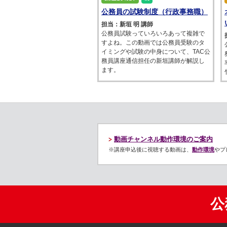
公務員の試験制度（行政事務職）
担当：新垣 明 講師
公務員試験っていろいろあって複雑で
すよね。この動画では公務員受験のタ
イミングや試験の中身について、TAC公
務員講座通信担任の新垣講師が解説し
ます。
動画チャンネル動作環境のご案内
※講座申込後に視聴する動画は、
動作環境
やプ
公