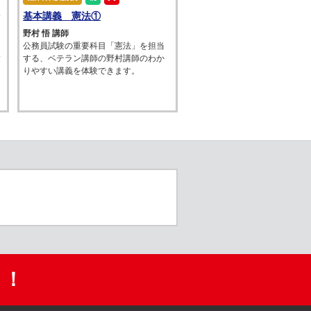
基本講義 憲法①
野村 悟 講師
公務員試験の重要科目「憲法」を担当
験
する、ベテラン講師の野村講師のわか
りやすい講義を体験できます。
ト！