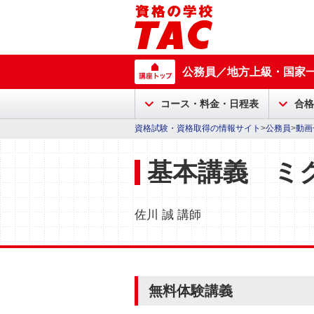
公務員／地方上級・国家
コース・料金・日程表
合格
資格試験・資格取得の情報サイト
>
公務員
>
動画
基本講義 ミ
佐川 誠 講師
無料体験講義