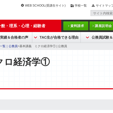
WEB SCHOOL(受講生サイト)
学校一覧
サイトマッ
一般・理系・心理・経験者
資料請求
講座説明会
実績＆合格者の声
TAC生が合格できる理由
公務員試験＆
一覧｜公務員
>基本講義 ミクロ経済学① | 公務員
クロ経済学①