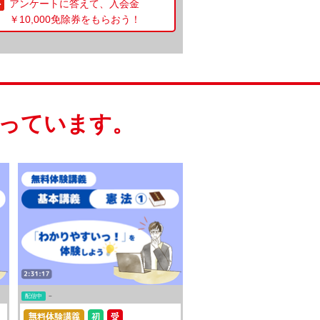
アンケートに答えて、入会金
￥10,000免除券をもらおう！
っています。
配信中
~