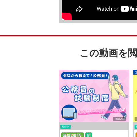
この動画を
配信中
~