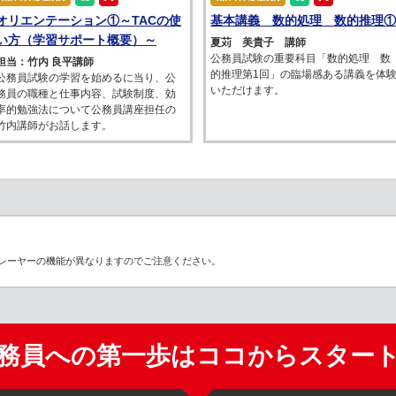
オリエンテーション①～TACの使
基本講義 数的処理 数的推理①
い方（学習サポート概要）～
夏苅 美貴子 講師
公務員試験の重要科目「数的処理 数
担当：竹内 良平講師
的推理第1回」の臨場感ある講義を体
公務員試験の学習を始めるに当り、公
いただけます。
務員の職種と仕事内容、試験制度、効
率的勉強法について公務員講座担任の
竹内講師がお話します。
レーヤーの機能が異なりますのでご注意ください。
務員への第一歩はココからスター