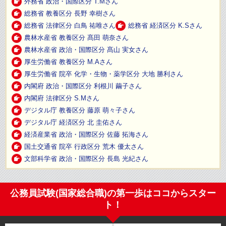
外務省 政治・国際区分 T.Mさん
総務省 教養区分 長野 幸樹さん
総務省 法律区分 白鳥 祐唯さん
総務省 経済区分 K.Sさん
農林水産省 教養区分 髙田 萌奈さん
農林水産省 政治・国際区分 髙山 実女さん
厚生労働省 教養区分 M.Aさん
厚生労働省 院卒 化学・生物・薬学区分 大地 勝利さん
内閣府 政治・国際区分 利根川 繭子さん
内閣府 法律区分 S.Mさん
デジタル庁 教養区分 藤原 萌々子さん
デジタル庁 経済区分 北 圭佑さん
経済産業省 政治・国際区分 佐藤 拓海さん
国土交通省 院卒 行政区分 荒木 優太さん
文部科学省 政治・国際区分 長島 光紀さん
公務員試験(国家総合職)の第一歩はココからスター
ト！