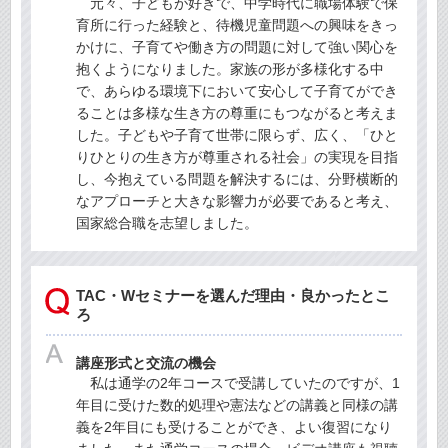
元々、子どもが好きで、中学時代に職場体験で保
育所に行った経験と、待機児童問題への興味をきっ
かけに、子育てや働き方の問題に対して強い関心を
抱くようになりました。家族の形が多様化する中
で、あらゆる環境下において安心して子育てができ
ることは多様な生き方の尊重にもつながると考えま
した。子どもや子育て世帯に限らず、広く、「ひと
りひとりの生き方が尊重される社会」の実現を目指
し、今抱えている問題を解決するには、分野横断的
なアプローチと大きな影響力が必要であると考え、
国家総合職を志望しました。
TAC・Wセミナーを選んだ理由・良かったとこ
ろ
講座形式と交流の機会
私は通学の2年コースで受講していたのですが、1
年目に受けた数的処理や憲法などの講義と同様の講
義を2年目にも受けることができ、よい復習になり