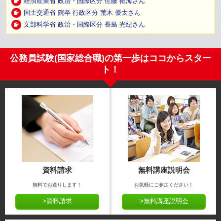
経済産業省 政治・国際区分 佐藤 拓海さん
国土交通省 院卒 行政区分 荒木 優太さん
文部科学省 政治・国際区分 長島 光紀さん
公務員試験(国家総合職)の第一歩はココからスター
ト！
資料請求
無料講座説明会
無料でお送りします！
お気軽にご参加ください！
>資料請求
>無料講座説明会