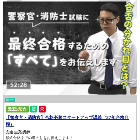
配信中
~
【警察官・消防官】合格必勝スタートアップ講義（27年合格目
標）
安達 圭亮 講師
最終合格までの道のりをお伝えします！