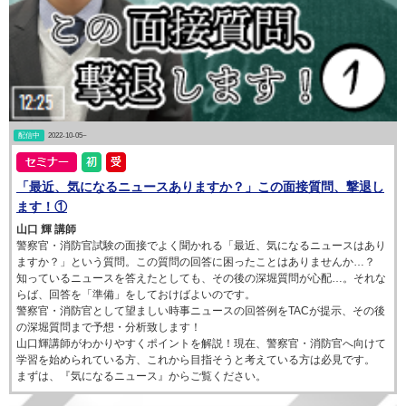
配信中
2022-10-05~
「最近、気になるニュースありますか？」この面接質問、撃退し
ます！①
山口 輝 講師
警察官・消防官試験の面接でよく聞かれる「最近、気になるニュースはあり
ますか？」という質問。この質問の回答に困ったことはありませんか…？
知っているニュースを答えたとしても、その後の深堀質問が心配…。それな
らば、回答を「準備」をしておけばよいのです。
警察官・消防官として望ましい時事ニュースの回答例をTACが提示、その後
の深堀質問まで予想・分析致します！
山口輝講師がわかりやすくポイントを解説！現在、警察官・消防官へ向けて
学習を始められている方、これから目指そうと考えている方は必見です。
まずは、『気になるニュース』からご覧ください。