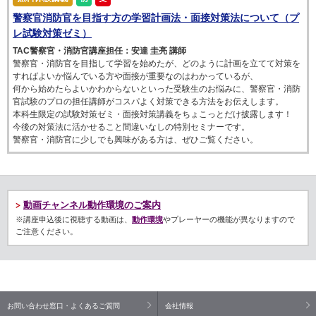
警察官消防官を目指す方の学習計画法・面接対策法について（プ
レ試験対策ゼミ）
TAC警察官・消防官講座担任：安達 圭亮 講師
警察官・消防官を目指して学習を始めたが、どのように計画を立てて対策を
すればよいか悩んでいる方や面接が重要なのはわかっているが、
何から始めたらよいかわからないといった受験生のお悩みに、警察官・消防
官試験のプロの担任講師がコスパよく対策できる方法をお伝えします。
本科生限定の試験対策ゼミ・面接対策講義をちょこっとだけ披露します！
今後の対策法に活かせること間違いなしの特別セミナーです。
警察官・消防官に少しでも興味がある方は、ぜひご覧ください。
動画チャンネル動作環境のご案内
※講座申込後に視聴する動画は、
動作環境
やプレーヤーの機能が異なりますので
ご注意ください。
お問い合わせ窓口・よくあるご質問
会社情報