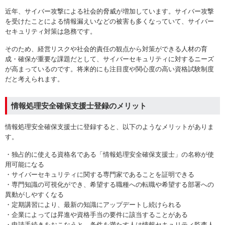
近年、サイバー攻撃による社会的脅威が増加しています。サイバー攻撃
を受けたことによる情報漏えいなどの被害も多くなっていて、サイバー
セキュリティ対策は急務です。
そのため、経営リスクや社会的責任の観点から対策ができる人材の育
成・確保が重要な課題だとして、サイバーセキュリティに対するニーズ
が高まっているのです。将来的にも注目度や関心度の高い資格試験制度
だと考えられます。
情報処理安全確保支援士登録のメリット
情報処理安全確保支援士に登録すると、以下のようなメリットがありま
す。
・独占的に使える資格名である「情報処理安全確保支援士」の名称が使
用可能になる
・サイバーセキュリティに関する専門家であることを証明できる
・専門知識の可視化ができ、希望する職種への転職や希望する部署への
異動がしやすくなる
・定期講習により、最新の知識にアップデートし続けられる
・企業によっては昇進や資格手当の要件に該当することがある
・申請手続きをおこなうと、条件を満たす人は情報セキュリティ監査人