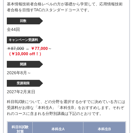
基本情報技術者合格レベルの方が基礎から学習して、応用情報技術
者合格を目指すTACのスタンダードコースです。
回数
全44回
キャンペーン受講料
￥87,000
→
￥77,000
～
（￥10,000 off！）
開講
2026年8月～
受講期限
2027年2月末日
科目B試験について、どの分野を選択するかすでに決めている方には
受講料がお得な「本科生A」「本科生B」をおすすめします。それぞ
れのコースに含まれる分野別講義は下記のとおりです。
科目B試験
本科生A
本科生B
対策