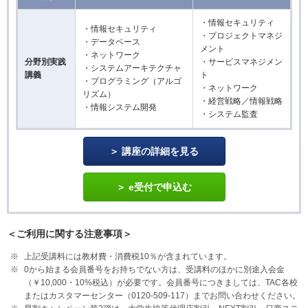
・情報セキュリティ
・情報セキュリティ
・プロジェクトマネジ
・データベース
メント
・ネットワーク
分野別実践
・サービスマネジメン
・システムアーキテクチャ
講義
ト
・プログラミング（アルゴ
・ネットワーク
リズム）
・経営戦略／情報戦略
・情報システム開発
・システム監査
講座の詳細を見る
e受付で申込む
＜ご利用に関する注意事項＞
上記受講料には教材費・消費税10％が含まれています。
0から始まる会員番号をお持ちでない方は、受講料のほかに別途入会金
（￥10,000・10%税込）が必要です。会員番号につきましては、TAC各校
またはカスタマーセンター（0120-509-117）までお問い合わせください。