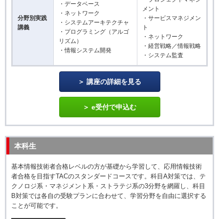
・データベース
メント
・ネットワーク
分野別実践
・サービスマネジメン
・システムアーキテクチャ
講義
ト
・プログラミング（アルゴ
・ネットワーク
リズム）
・経営戦略／情報戦略
・情報システム開発
・システム監査
講座の詳細を見る
e受付で申込む
本科生
基本情報技術者合格レベルの方が基礎から学習して、応用情報技術
者合格を目指すTACのスタンダードコースです。科目A対策では、テ
クノロジ系・マネジメント系・ストラテジ系の3分野を網羅し、科目
B対策では各自の受験プランに合わせて、学習分野を自由に選択する
ことが可能です。