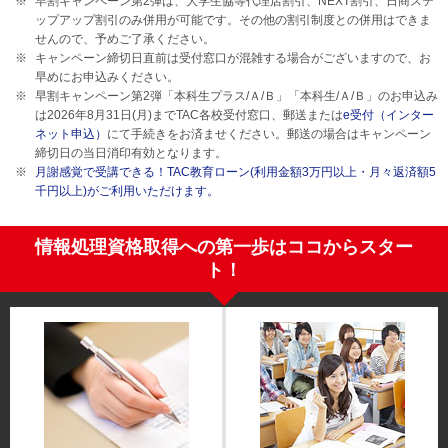
早割キャンペーン第2弾は、大学生協等代理店割引、NEXT割引、日商ステ
ップアップ割引のみ併用が可能です。その他の割引制度との併用はできま
せんので、予めご了承ください。
キャンペーン締切日直前は受付窓口が混雑する場合がございますので、お
早めにお申込みください。
早割キャンペーン第2弾「本科生プラス/Ａ/Ｂ」「本科生/Ａ/Ｂ」のお申込み
は2026年8月31日(月)までTAC各校受付窓口、郵送または
e受付（インター
ネット申込）
にて手続きをお済ませください。郵送の場合はキャンペーン
締切日の当日消印有効となります。
月謝感覚で受講できる！TAC教育ローン(利用金額3万円以上・月々返済額5
千円以上)がご利用いただけます。
情報処理資格取得への第一歩はココからスター
ト！