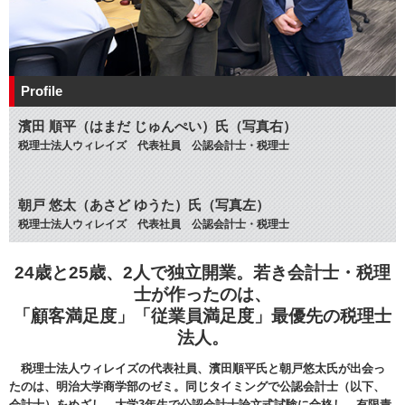
Profile
濱田 順平（はまだ じゅんぺい）氏（写真右）
税理士法人ウィレイズ 代表社員 公認会計士・税理士
朝戸 悠太（あさど ゆうた）氏（写真左）
税理士法人ウィレイズ 代表社員 公認会計士・税理士
24歳と25歳、2人で独立開業。若き会計士・税理
士が作ったのは、
「顧客満足度」「従業員満足度」最優先の税理士
法人。
税理士法人ウィレイズの代表社員、濱田順平氏と朝戸悠太氏が出会っ
たのは、明治大学商学部のゼミ。同じタイミングで公認会計士（以下、
会計士）をめざし、大学3年生で公認会計士論文式試験に合格し、有限責