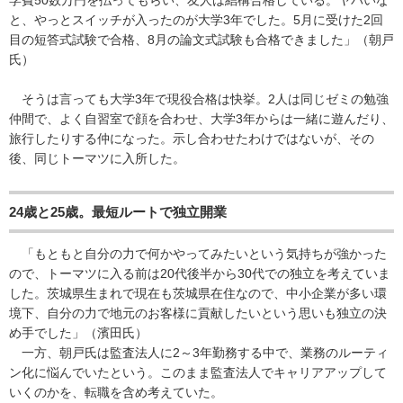
と、やっとスイッチが入ったのが大学3年でした。5月に受けた2回
目の短答式試験で合格、8月の論文式試験も合格できました」（朝戸
氏）
そうは言っても大学3年で現役合格は快挙。2人は同じゼミの勉強
仲間で、よく自習室で顔を合わせ、大学3年からは一緒に遊んだり、
旅行したりする仲になった。示し合わせたわけではないが、その
後、同じトーマツに入所した。
24歳と25歳。最短ルートで独立開業
「もともと自分の力で何かやってみたいという気持ちが強かった
ので、トーマツに入る前は20代後半から30代での独立を考えていま
した。茨城県生まれで現在も茨城県在住なので、中小企業が多い環
境下、自分の力で地元のお客様に貢献したいという思いも独立の決
め手でした」（濱田氏）
一方、朝戸氏は監査法人に2～3年勤務する中で、業務のルーティ
ン化に悩んでいたという。このまま監査法人でキャリアアップして
いくのかを、転職を含め考えていた。