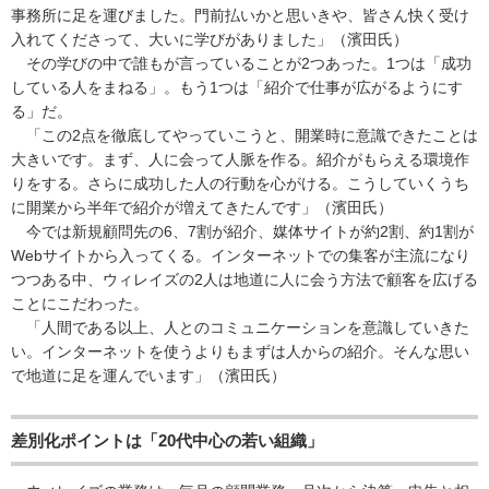
事務所に足を運びました。門前払いかと思いきや、皆さん快く受け
入れてくださって、大いに学びがありました」（濱田氏）
その学びの中で誰もが言っていることが2つあった。1つは「成功
している人をまねる」。もう1つは「紹介で仕事が広がるようにす
る」だ。
「この2点を徹底してやっていこうと、開業時に意識できたことは
大きいです。まず、人に会って人脈を作る。紹介がもらえる環境作
りをする。さらに成功した人の行動を心がける。こうしていくうち
に開業から半年で紹介が増えてきたんです」（濱田氏）
今では新規顧問先の6、7割が紹介、媒体サイトが約2割、約1割が
Webサイトから入ってくる。インターネットでの集客が主流になり
つつある中、ウィレイズの2人は地道に人に会う方法で顧客を広げる
ことにこだわった。
「人間である以上、人とのコミュニケーションを意識していきた
い。インターネットを使うよりもまずは人からの紹介。そんな思い
で地道に足を運んでいます」（濱田氏）
差別化ポイントは「20代中心の若い組織」