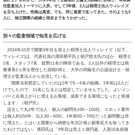
任監査法人トーマツに入所。そして3年後、2人は税理士法人ウィレイズ
を立ち上げた。性格は真逆。でも、同じ速度で走ってきた。そのような2
人に、独立開業の経緯と現在までをうかがった。
別々の監査領域で知見を広げる
2024年10月で開業3年目を迎えた税理士法人ウィレイズ（以下、
ウィレイズ)は、代表社員の濱田順平氏と朝戸悠太氏のほか、税理士
2名、スタッフ7名、総勢11名の陣容である。2人以外の税理士は税
務署長2ヵ所を歴任した国税OBと、大学の同級生の公認会計士・税
理士が監査法人から合流している。
「開業当初想定していたのは2年で5～6名の組織。1年前は2人だ
けでしたので、11名になるとは想定していませんでした。よいメン
バーと右肩上がりに増えるお客様、成長できる環境になったと実感
します」（朝戸氏）
設立して丸2年で法人・個人の顧問先100～150社、スポット案件
は個人約150件、法人30～50社。1年前50～70社だった顧問数は倍
に増えた。とはいえ開業から綿密な年次計画と顧客拡大を狙ってき
たわけではない。濱田氏は「3年目は売上１億円超、人員15名前後