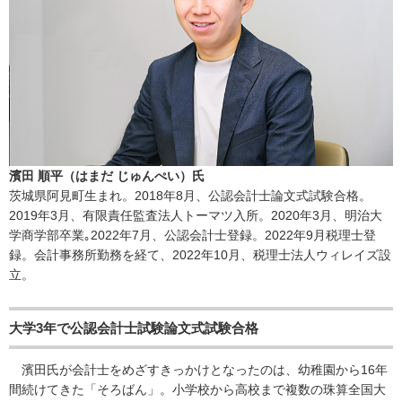
濱田 順平（はまだ じゅんぺい）氏
茨城県阿見町生まれ。2018年8月、公認会計士論文式試験合格。
2019年3月、有限責任監査法人トーマツ入所。2020年3月、明治大
学商学部卒業｡2022年7月、公認会計士登録。2022年9月税理士登
録。会計事務所勤務を経て、2022年10月、税理士法人ウィレイズ設
立。
大学3年で公認会計士試験論文式試験合格
濱田氏が会計士をめざすきっかけとなったのは、幼稚園から16年
間続けてきた「そろばん」。小学校から高校まで複数の珠算全国大