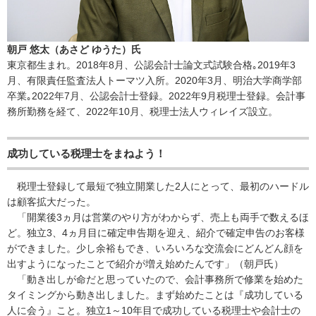
朝戸 悠太（あさど ゆうた）氏
東京都生まれ。2018年8月、公認会計士論文式試験合格｡2019年3
月、有限責任監査法人トーマツ入所。2020年3月、明治大学商学部
卒業｡2022年7月、公認会計士登録。2022年9月税理士登録。会計事
務所勤務を経て、2022年10月、税理士法人ウィレイズ設立。
成功している税理士をまねよう！
税理士登録して最短で独立開業した2人にとって、最初のハードル
は顧客拡大だった。
「開業後3ヵ月は営業のやり方がわからず、売上も両手で数えるほ
ど。独立3、4ヵ月目に確定申告期を迎え、紹介で確定申告のお客様
ができました。少し余裕もでき、いろいろな交流会にどんどん顔を
出すようになったことで紹介が増え始めたんです」（朝戸氏）
「動き出しが命だと思っていたので、会計事務所で修業を始めた
タイミングから動き出しました。まず始めたことは『成功している
人に会う』こと。独立1～10年目で成功している税理士や会計士の