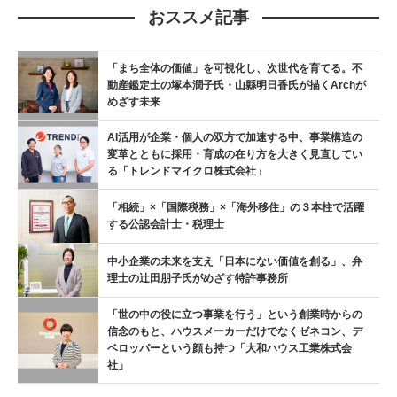
おススメ記事
「まち全体の価値」を可視化し、次世代を育てる。不
動産鑑定士の塚本潤子氏・山縣明日香氏が描くArchが
めざす未来
AI活用が企業・個人の双方で加速する中、事業構造の
変革とともに採用・育成の在り方を大きく見直してい
る「トレンドマイクロ株式会社」
「相続」×「国際税務」×「海外移住」の３本柱で活躍
する公認会計士・税理士
中小企業の未来を支え「日本にない価値を創る」、弁
理士の辻󠄀田朋子氏がめざす特許事務所
「世の中の役に立つ事業を行う」という創業時からの
信念のもと、ハウスメーカーだけでなくゼネコン、デ
ベロッパーという顔も持つ「大和ハウス工業株式会
社」