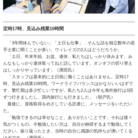
定時17時、見込み残業10時間
「3年間休んでいない」「土日も仕事」…そんな話を独立数年の若
手士業に聞くことが多い。ウィレイズの2人はどうだろうか。
「土日、年末年始、お盆、連休、私たちはしっかり休みます。み
んなもしっかり連休取ってねと話しています。オンオフの切り替え
はしっかりやっています」（濱田氏）
「スタッフは基本的に土日祝に働くことはありません。定時17
時、見込み残業10時間。ワークライフバランスはかなりいいはずで
す。繁忙期は多少忙しいですが、私たち2人は今年も海外旅行は3回
ずつ行きましたし、国内旅行にも行きました」（朝戸氏）
最後に、資格取得をめざしている読者に、メッセージをいただい
た。
「勉強できるのは幸せなこと、ありがたいことです。それは後々
気がつくもの。今勉強したい方は、自分が納得するまで勉強してく
ださい。振り返ったとき、当時の自分に感謝の気持ちが湧いてくる
はずです」（濱田氏）