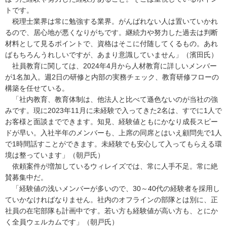
トです。
税理士業界は常に勉強する業界。がんばれない人は置いていかれ
るので、居心地が悪くなりがちです。継続力や努力した過去は判断
材料として見るポイントで、資格はそこに付随してくるもの。あれ
ばもちろんうれしいですが、あまり意識していません」（濱田氏）
社員教育に関しては、2024年4月から人材教育に詳しいメンバー
が1名加入。週2日の研修と内部の実務チェック、教育研修フローの
構築を任せている。
「社内教育、教育体制は、他法人と比べて遜色ないのが当社の強
みです。現に2023年11月に未経験で入ってきた2名は、すでに1人で
お客様と面談までできます。知見、経験値ともにかなり成長スピー
ドが早い。入社半年のメンバーも、上席の同席とはいえ顧問先で1人
で1時間話すことができます。未経験でも安心して入ってもらえる環
境は整っています」（朝戸氏）
依頼案件が増加しているウィレイズでは、常に人手不足。常に絶
賛募集中だ。
「経験値の浅いメンバーが多いので、30～40代の経験者を採用し
ていかなければなりません。社内のオフラインの部隊とは別に、正
社員の在宅部隊も計画中です。若い方も経験値が高い方も、とにか
く全員ウェルカムです」（朝戸氏）