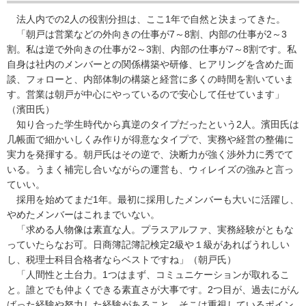
法人内での2人の役割分担は、ここ1年で自然と決まってきた。
「朝戸は営業などの外向きの仕事が7～8割、内部の仕事が2～3
割。私は逆で外向きの仕事が2～3割、内部の仕事が7～8割です。私
自身は社内のメンバーとの関係構築や研修、ヒアリングを含めた面
談、フォローと、内部体制の構築と経営に多くの時間を割いていま
す。営業は朝戸が中心にやっているので安心して任せています」
（濱田氏）
知り合った学生時代から真逆のタイプだったという2人。濱田氏は
几帳面で細かいしくみ作りが得意なタイプで、実務や経営の整備に
実力を発揮する。朝戸氏はその逆で、決断力が強く渉外力に秀でて
いる。うまく補完し合いながらの運営も、ウィレイズの強みと言っ
ていい。
採用を始めてまだ1年。最初に採用したメンバーも大いに活躍し、
やめたメンバーはこれまでいない。
「求める人物像は素直な人。プラスアルファ、実務経験がともな
っていたらなお可。日商簿記簿記検定2級や１級があればうれしい
し、税理士科目合格者ならベストですね」（朝戸氏）
「人間性と土台力。1つはまず、コミュニケーションが取れるこ
と。誰とでも仲よくできる素直さが大事です。2つ目が、過去にがん
ばった経験や努力した経験があること。そこは重視しているポイン