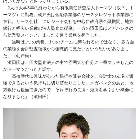
はいくかな」とざっくりしている。
2人は大学3年の終わりから有限責任監査法人トーマツ（以下、ト
ーマツ）に勤務。朝戸氏は金融事業部のリースクレジット事業部に
在籍。リース会社、クレジット会社を中心に政府系金融機関、地方
銀行と幅広い業種の法人監査に従事。一方の濱田氏はメガバンクの
与信業務メインと、まったく違う業務を担当した。
「当時は1つの業種、1つのチームに縛られるのではなく、多方面
の業種を会計監査領域から俯瞰的に見たいという思いがありまし
た」（朝戸氏）
濱田氏は、四大監査法人の中で雰囲気が自分に一番マッチしたの
がトーマツだったと話す。
「高校時代に興味があった銀行や証券会社を、会計士の立場で俯
瞰できるという気持ちに切り替わりました。メガバンクのあと、地
方銀行も担当できたので、それぞれの長所・短所を学ぶよい機会に
なりました」（濱田氏）