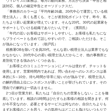
ウィレイズの業務は、毎月の顧問業務。月次から決算・申告と相
談対応、個人の確定申告とオーソドックスだ。
「事務所のカラーは『平均年齢26歳。20代中心で運営している税
理士法人』。良くも悪くも、そこが差別化ポイントです。昨今、私
たちより若い起業家が増えています。そんな20代、30代の起業家を
サポートしていける組織でありたいんです」（濱田氏）
「年代の近いお客様はサポートしやすいし、お客様も私たちにな
らプライベートも含めて話しやすいので、ご相談いただける。そこ
が強みになっています」（朝戸氏）
税務署OBを除いて全員20代。そんな若い税理士法人は業界でもな
かなかない。20代中心の若い税理士法人だからこそ、他の事務所と
差別化できる強みがいくつかある。
「お客様とのコミュニケーションにメールは使わず、チャットを
使用します。営業時間内であれば、問い合わせへのレスポンスは基
本的に5～10分。待ち時間が非常に短いのが強みです。税理士法人
の解約理由上位にレスポンスが遅いことが挙げられています。その
理由での解約は一切ありません。
2つ目が営業方針。私たちは『自分たちの営業をしない』ことを徹
底しています。相談の1時間はひたすらお客様の相談を聞きます。何
が今不安なのか、必要とするサービスは何なのか。自分たちよりも
まずお客様のことを思う。その気持ちはどこにも負けないつもりで