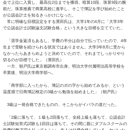
会で上位に入賞し、最高位2位までを獲得。暗算10段、珠算9段の腕
前だ。珠算推薦で商業高校に進学し、そこで簿記を学び始めたこと
が公認会計士を知るきっかけになった。
常に明確な目標設定をする濱田氏は、大学1年の4月に「大学3年
で公認会計士試験論文試験合格」という大きな目標を立てていた。
「奨学金返済もあるし、学費の半分は自分で払っていたので、4年
生まで受験を続けられる状況ではありません。大学3年8月に受から
なかったらあきらめようと決めていたので、それまでしっかりやり
切るのが目標でした」（濱田氏）
一方、朝戸氏は東京都調布市出身。明治大学付属明治高等学校を
卒業後、明治大学商学部へ。
「商学部に入ったから、簿記のボの字から始めてみるか、という
温度感で日商簿記検定の3級から勉強を始めました」（朝戸氏）
3級は一発合格できたものの、そこからがイバラの道だった。
「2級に落ちて、１級も2回落ちて、全経上級も落ちて、公認会計
士試験短答式試験も1回目は落ちて。その間に親にダブルスクールの
学費50数万円を払ってもらい、友人は結構合格している。ヤバいな