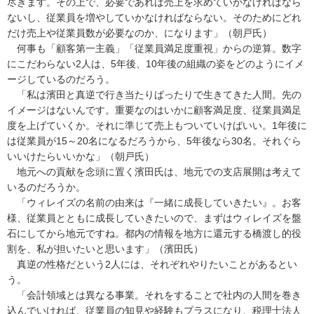
尽きます。その上で、必要であれば売上を求めていかなければなら
ないし、従業員を増やしていかなければならない。そのためにどれ
だけ売上や従業員数が必要なのか、になります」（朝戸氏）
何事も「顧客第一主義」「従業員満足度重視」からの逆算。数字
にこだわらない2人は、5年後、10年後の組織の姿をどのようにイメ
ージしているのだろう。
「私は濱田と真逆で行き当たりばったりで生きてきた人間。先の
イメージはないんです。重要なのはいかに顧客満足度、従業員満足
度を上げていくか。それに準じて売上もついていけばいい。1年後に
は従業員が15～20名になるだろうから、5年後なら30名。それぐら
いいけたらいいかな」（朝戸氏）
地元への貢献を念頭に置く濱田氏は、地元での支店展開は考えて
いるのだろうか。
「ウィレイズの名前の由来は『一緒に成長していきたい』。お客
様、従業員とともに成長していきたいので、まずはウィレイズを盤
石にしてから地元ですね。都内の情報を地方に還元する橋渡し的役
割を、私が担いたいと思います」（濱田氏）
真逆の性格だという2人には、それぞれやりたいことがあるとい
う。
「会計領域とは異なる事業。それをすることで社内の人間を巻き
込んでいければ、従業員の知見や経験もプラスになり、税理士法人