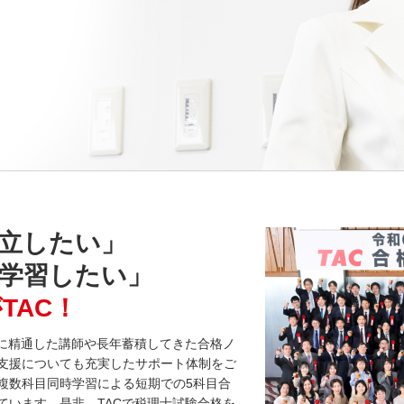
立したい」
学習したい」
TAC！
験に精通した講師や長年蓄積してきた合格ノ
支援についても充実したサポート体制をご
複数科目同時学習による短期での5科目合
ています。是非、TACで税理士試験合格を