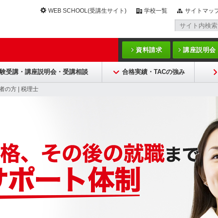
WEB SCHOOL(受講生サイト)
学校一覧
サイトマッ
資料請求
講座説明会
験受講・講座説明会・受講相談
合格実績・TACの強み
者の方 | 税理士