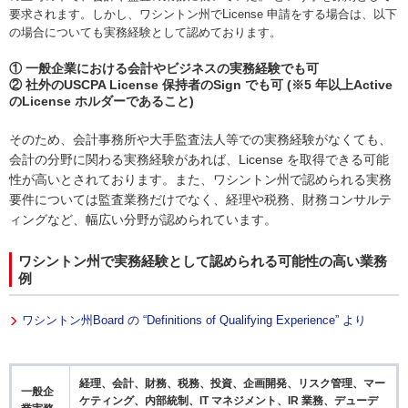
要求されます。しかし、ワシントン州でLicense 申請をする場合は、以下
の場合についても実務経験として認めております。
① 一般企業における会計やビジネスの実務経験でも可
② 社外のUSCPA License 保持者のSign でも可 (※5 年以上Active
のLicense ホルダーであること)
そのため、会計事務所や大手監査法人等での実務経験がなくても、
会計の分野に関わる実務経験があれば、License を取得できる可能
性が高いとされております。また、ワシントン州で認められる実務
要件については監査業務だけでなく、経理や税務、財務コンサルテ
ィングなど、幅広い分野が認められています。
ワシントン州で実務経験として認められる可能性の高い業務
例
ワシントン州Board の “Definitions of Qualifying Experience” より
経理、会計、財務、税務、投資、企画開発、リスク管理、マー
一般企
ケティング、内部統制、IT マネジメント、IR 業務、デューデ