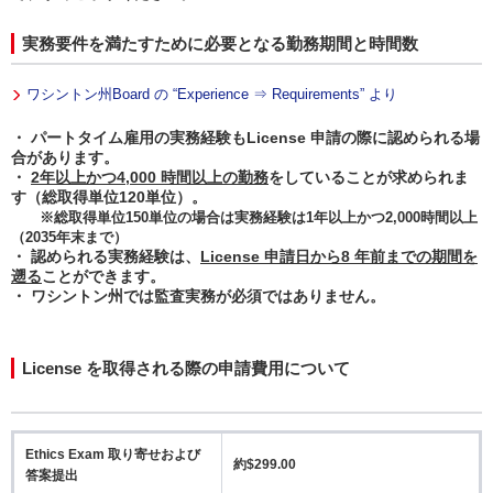
実務要件を満たすために必要となる勤務期間と時間数
ワシントン州Board の “Experience ⇒ Requirements” より
・ パートタイム雇用の実務経験もLicense 申請の際に認められる場
合があります。
・
2
年以上かつ4,000 時間以上の勤務
をしていることが求められま
す（総取得単位120単位）。
※総取得単位150単位の場合は実務経験は1年以上かつ2,000時間以上
（2035年末まで）
・ 認められる実務経験は、
License 申請日から8 年前までの期間を
遡る
ことができます。
・ ワシントン州では監査実務が必須ではありません。
License を取得される際の申請費用について
Ethics Exam 取り寄せおよび
約$299.00
答案提出