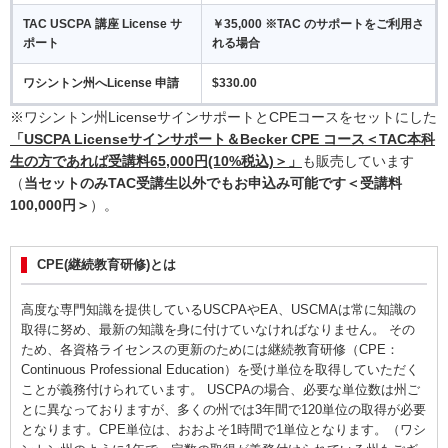
TAC USCPA 講座 License サ
￥35,000 ※TAC のサポートをご利用さ
ポート
れる場合
ワシントン州へLicense 申請
$330.00
※ワシントン州LicenseサインサポートとCPEコースをセットにした
「USCPA Licenseサインサポート＆Becker CPE コース＜TAC本科
生の方であれば受講料65,000円(10%税込)＞」
も販売しています
（
当セットのみTAC受講生以外でもお申込み可能です＜受講料
100,000円＞
）。
CPE(継続教育研修)とは
高度な専門知識を提供しているUSCPAやEA、USCMAは常に知識の
取得に努め、最新の知識を身に付けていなければなりません。 その
ため、各資格ライセンスの更新のためには継続教育研修（CPE：
Continuous Professional Education）を受け単位を取得していただく
ことが義務付けられています。 USCPAの場合、必要な単位数は州ご
とに異なっておりますが、多くの州では3年間で120単位の取得が必要
となります。CPE単位は、おおよそ1時間で1単位となります。（ワシ