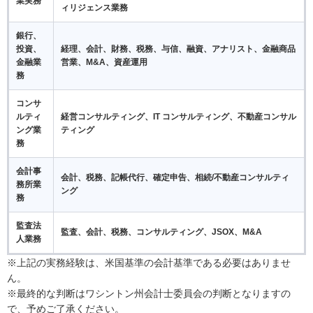
業実務
ィリジェンス業務
銀行、
投資、
経理、会計、財務、税務、与信、融資、アナリスト、金融商品
金融業
営業、M&A、資産運用
務
コンサ
ルティ
経営コンサルティング、IT コンサルティング、不動産コンサル
ング業
ティング
務
会計事
会計、税務、記帳代行、確定申告、相続/不動産コンサルティ
務所業
ング
務
監査法
監査、会計、税務、コンサルティング、JSOX、M&A
人業務
※上記の実務経験は、米国基準の会計基準である必要はありませ
ん。
※最終的な判断はワシントン州会計士委員会の判断となりますの
で、予めご了承ください。