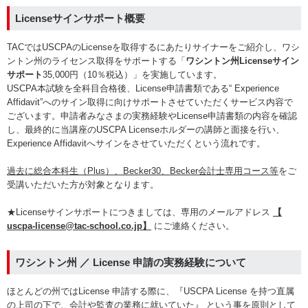
Licenseサインサポート概要
TACではUSCPAのLicenseを取得するにあたりサイナーをご紹介し、ワシ
ントン州のライセンス取得をサポートする「
ワシントン州Licenseサイン
サポート
35,000円（10％税込）」を実施しています。
USCPA本試験を全科目合格後、License申請書類である“ Experience
Affidavit”へのサイン取得に向けサポートさせていただくサービス内容で
ございます。申請者みなさまの実務経験やLicense申請書類の内容を確認
し、最終的に当講座のUSCPA Licenseホルダーの講師と面接を行い、
Experience Affidavitへサインをさせていただくという流れです。
過去に総合本科生（Plus）、Becker30、Becker会計士専用コース等
をご
受講いただいた方が対象となります。
★Licenseサインサポートにつきましては、専用のメールアドレス
【
uscpa-license@tac-school.co.jp】
にご連絡ください。
ワシントン州 ／ License 申請の実務経験について
ほとんどの州ではLicense 申請する際に、『USCPA License を持つ直属
の上司の下で、会計や監査の業務に就いていた』 という事を原則として