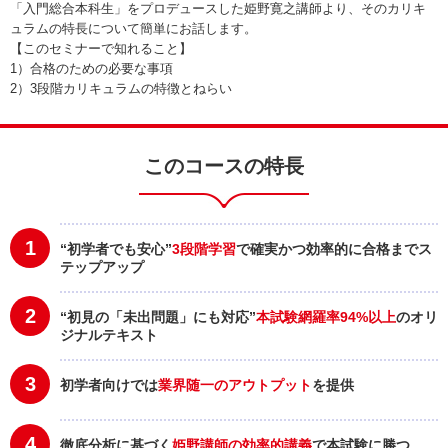
「入門総合本科生」をプロデュースした姫野寛之講師より、そのカリキ
ュラムの特長について簡単にお話します。
【このセミナーで知れること】
1）合格のための必要な事項
2）3段階カリキュラムの特徴とねらい
このコースの特長
1
“初学者でも安心”
3段階学習
で確実かつ効率的に合格までス
テップアップ
2
“初見の「未出問題」にも対応”
本試験網羅率94%以上
のオリ
ジナルテキスト
3
初学者向けでは
業界随一のアウトプット
を提供
4
徹底分析に基づく
姫野講師の効率的講義
で本試験に勝つ