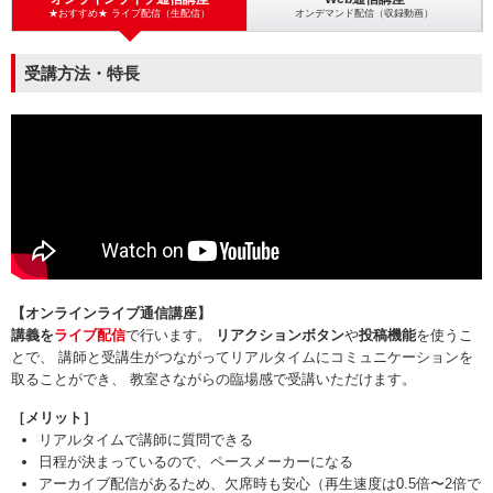
★おすすめ★ ライブ配信（生配信）
オンデマンド配信（収録動画）
受講方法・特長
【オンラインライブ通信講座】
講義を
ライブ配信
で行います。
リアクションボタン
や
投稿機能
を使うこ
とで、 講師と受講生がつながってリアルタイムにコミュニケーションを
取ることができ、 教室さながらの臨場感で受講いただけます。
［メリット］
リアルタイムで講師に質問できる
日程が決まっているので、ペースメーカーになる
アーカイブ配信があるため、欠席時も安心（再生速度は0.5倍〜2倍で