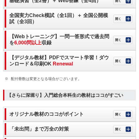
基礎演習（全2冊）＋ Web答練（全4回）
全国実力Check模試（全1回）＋ 全国公開模
試（全3回）
【Webトレーニング】一問一答形式で過去問
を
6,000問以上
収録
【デジタル教材】PDFでスマート学習！ダウ
ンロード＆印刷OK
Renewal
配付冊数は変更となる場合がございます。
【さらに深堀り】入門総合本科生の教材はココがすごい
オリジナル教材のココがポイント
「未出問」まで万全の対策