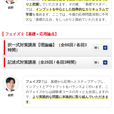
りと把握
していただきます。その後、「基礎マスター」
姫野
では、
インプットを中心とした効率的なカリキュラムで
学習
を進めます。ここでは、今後の応用問題演習に不可
欠な「基礎の土台」をしっかりと固めていただきます。
フェイズ２【基礎＋応用論点】
択一式対策講座【理論編】（全66回 / 各回3
時間）
記述式対策講座（全26回 / 各回3時間）
フェイズ2
では、基礎から応用へとステップアップし、
インプットとアウトプットをバランスよく行います。こ
のフェイズからは経験者コースの方々とも合流しますの
姫野
で、
より実践的な問題に本格的に取り組んでいただきま
す
。