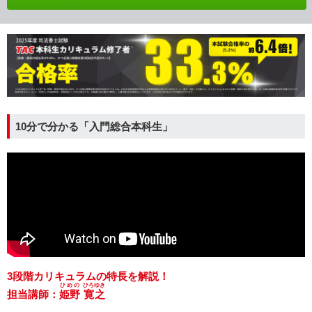
10分で分かる「入門総合本科生」
3段階カリキュラムの特長を解説！
ひめの
ひろゆき
担当講師：
姫野
寛之