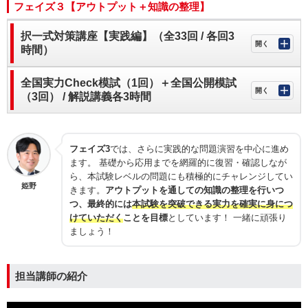
フェイズ３【アウトプット＋知識の整理】
択一式対策講座【実践編】（全33回 / 各回3
時間）
全国実力Check模試（1回）＋全国公開模試
（3回） / 解説講義各3時間
フェイズ3
では、さらに実践的な問題演習を中心に進め
ます。 基礎から応用までを網羅的に復習・確認しなが
ら、本試験レベルの問題にも積極的にチャレンジしてい
姫野
きます。
アウトプットを通しての知識の整理を行いつ
つ、最終的には
本試験を突破できる実力を確実に身につ
けていただく
ことを目標
としています！ 一緒に頑張り
ましょう！
担当講師の紹介