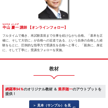
なかやま
よしかず
中山
慶一
講師 【オンラインフォロー】
フルタイムで働き、本試験直前まで仕事を続けながら合格。「基本を正
確に、そして大切に」が合格への近道である、という自身の合格した経
験をもとに、圧倒的な指導力で受講生を合格へと導く。「親身に、身近
に、そして丁寧に」受講生フォローを実施。
教材
網羅率94％
のオリジナル教材 ＆
業界随一
のアウトプットを
提供！
見本（サンプル）を見