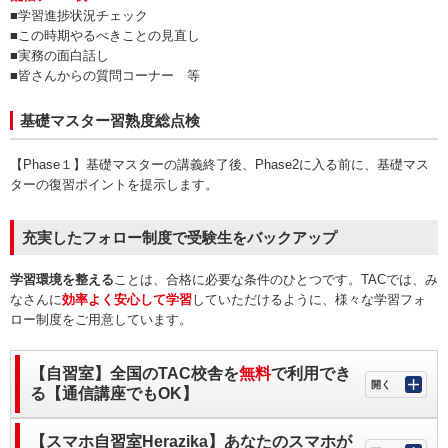
■学習進捗状況チェック
■この時期やるべきことの見直し
■実務の面白話し
■皆さんからの質問コーナー 等
基礎マスター習熟度総点検
【Phase１】基礎マスターの講義終了後、Phase2に入る前に、基礎マス
ターの復習ポイントを提示します。
充実したフォロー制度で受験生をバックアップ
学習環境を整える
ことは、合格に必要な条件のひとつです。TACでは、み
なさんに
効率よく安心して学習
していただけるように、様々な学習フォ
ロー制度をご用意しています。
【自習室】全国のTAC校舎を
無料
で利用でき
る【通信講座でもOK】
【スマホ自習室Herazika】あなたのスマホが