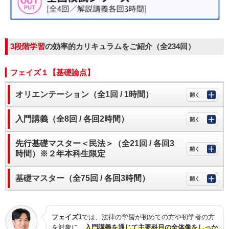
3段階学習
の効率的カリキュラムをご紹介（全234回）
フェイズ１【基礎論点】
オリエンテーション（全1回 / 1時間）
入門講義（全8回 / 各回2時間）
先行基礎マスター＜民法＞（全21回 / 各回3
時間）※２年本科生限定
基礎マスター（全75回 / 各回3時間）
フェイズ1
では、法律の学習が初めての方や初学者の方
を対象に、
入門講義を通じて主要科目の全体像をしっか