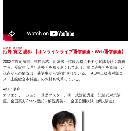
ひめの
ひろゆき
姫野
寛之
講師 【オンラインライブ通信講座・Web通信講座】
2002年度司法書士試験合格。司法書士試験合格に必要な知識を鋭く講義
する。受験生心理と過去問を知り尽くしており、常に過去問を意識した
視点からの解説は、受講生から“絶賛”されている。TAC中上級者対象コー
ス「上級総合本科生」の教材も執筆している。
■担当講座
オリエンテーション、基礎マスター、択一式対策講座、記述式対策講
座、全国実力Check模試（解説講義）、全国公開模試（解説講義）