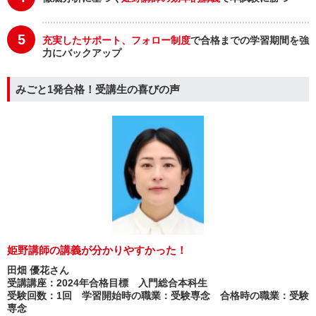
5
充実したサポート、フォロー制度
で合格までの学習期間を強
力にバックアップ
みごと1発合格！受講生の喜びの声
姫野講師の講義が分かりやすかった！
田畑 優花さん
受講講座：2024年合格目標 入門総合本科生
受験回数：1回 学習開始時の職業：受験専念 合格時の職業：受験
専念