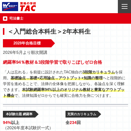
司法書士
＜入門総合本科生＞2年本科生
2028年合格目標
2026年5月より順次開講
網羅率94％教材＆3段階学習で取りこぼしゼロ合格
「人は忘れる」を前提に設計されたTAC独自の
3段階カリキュラム
を採
用。
基礎論点→基礎+応用論点→アウトプット+知識の整理
へと段階的に
学習を進めることで、法律の全体像を把握しながら、各論点を深く理解
できます。
本試験網羅率94%以上のオリジナル教材と豊富なアウトプッ
ト機会
で、法律知識ゼロからでも確実に合格力を身につけます。
本試験出題 網羅率
充実のカリキュラム
94%
以上
全
234
回
（2026年度本試験択一式）