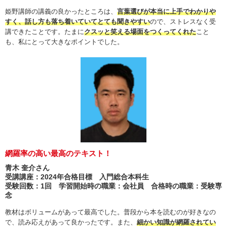
姫野講師の講義の良かったところは、
言葉選びが本当に上手でわかりや
すく、話し方も落ち着いていてとても聞きやすい
ので、ストレスなく受
講できたことです。たまに
クスッと笑える場面をつくってくれた
こと
も、私にとって大きなポイントでした。
網羅率の高い最高のテキスト！
青木 奎介さん
受講講座：2024年合格目標 入門総合本科生
受験回数：1回 学習開始時の職業：会社員 合格時の職業：受験専
念
教材はボリュームがあって最高でした。普段から本を読むのが好きなの
で、読み応えがあって良かったです。また、
細かい知識が網羅されてい