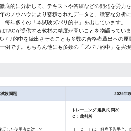
を徹底的に分析して、テキストや答練などの開発を労力
年のノウハウにより蓄積されたデータと、緻密な分析
毎年多くの「本試験ズバリ的中」を出しています。
はTACが提供する教材の精度が高いことを物語ってい
ズバリ的中を続出させることも多数の合格者輩出への原
一例です。もちろん他にも多数の「ズバリ的中」を実
本試験問題
2025
トレーニング 選択式 問20
Ｃ：裁判所
違反した使用者に対して
［ Ｃ ］は、解雇予告手当、