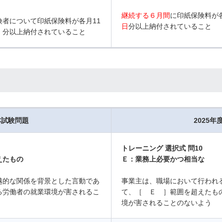
継続する６月間
に印紙保険料が
者について印紙保険料が各月11
日
分以上納付されていること
］分以上納付されていること
本試験問題
2025
トレーニング 選択式 問10
えたもの
Ｅ：業務上必要かつ相当な
越的な関係を背景とした言動であ
事業主は、職場において行われ
る労働者の就業環境が害されるこ
て、［ Ｅ ］範囲を超えたも
境が害されることのないよう