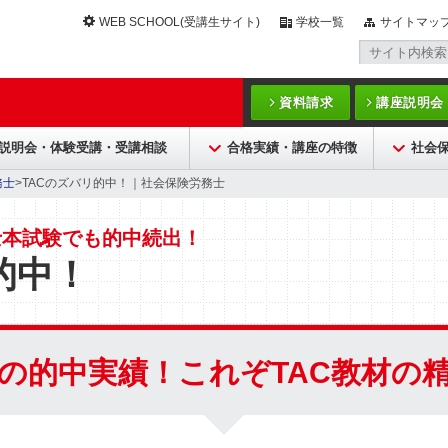
WEB SCHOOL(受講生サイト)
学校一覧
サイトマッ
資料請求
講座説明会
説明会・体験受講・受講相談
合格実績・講座の特徴
社会
務士
>TACのズバリ的中！｜社会保険労務士
士本試験でも的中続出！
的中！
の的中実績！これぞTAC教材の