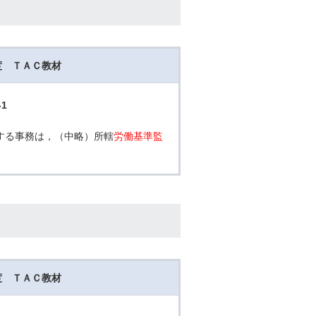
年度 ＴＡＣ教材
1
する事務は，（中略）所轄
労働基準監
年度 ＴＡＣ教材