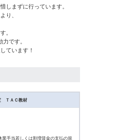
を惜しまずに行っています。
により、
ます。
動力です。
現しています！
年度 ＴＡＣ教材
休業手当若しくは割増賃金の支払の規