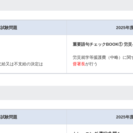
本試験問題
2025
重要語句チェックBOOK① 労災-
労災就学等援護費（中略）に関
支給又は不支給の決定は
督署長
が行う
本試験問題
2025