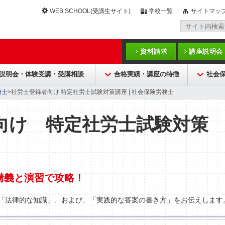
WEB SCHOOL(受講生サイト)
学校一覧
サイトマッ
資料請求
講座説明会
説明会・体験受講・受講相談
合格実績・講座の特徴
社会
務士
>社労士登録者向け 特定社労士試験対策講座 | 社会保険労務士
向け 特定社労士試験対策
を講義と演習で攻略！
「法律的な知識」、および、「実践的な答案の書き方」をお伝えします