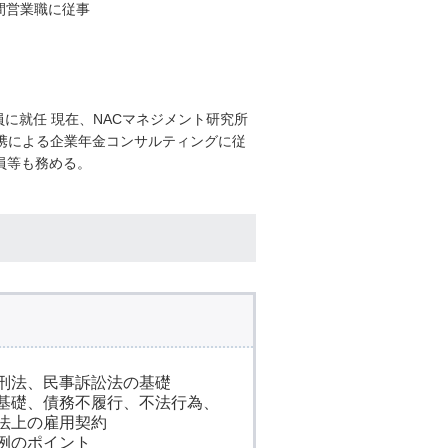
間営業職に従事
員に就任 現在、NACマネジメント研究所
携による企業年金コンサルティングに従
員等も務める。
刑法、民事訴訟法の基礎
基礎、債務不履行、不法行為、
法上の雇用契約
例のポイント