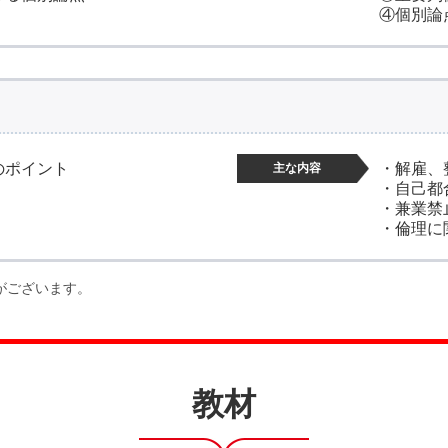
④個別論
のポイント
・解雇、
主な内容
・自己都
・兼業禁
・倫理に
がございます。
教材