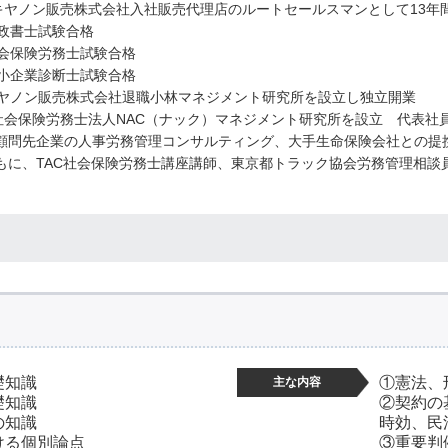
年 キヤノン販売株式会社入社販売代理店のルートセールスマンとして13年
行政書士試験合格
社会保険労務士試験合格
中小企業診断士試験合格
 キヤノン販売株式会社退職小林マネジメント研究所を設立し独立開業
年 社会保険労務士法人NAC（ナック）マネジメント研究所を設立 代表社
顧問先企業の人事労務管理コンサルティング、大手生命保険会社との提
もに、TAC社会保険労務士講座講師、東京都トラック協会労務管理相談
礎知識
①憲法、
主な内容
礎知識
②契約の
の知識
時効、民
ける個別論点
③重要判