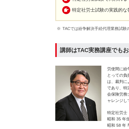
特定社労士試験の実践的な
TACでは紛争解決手続代理業務試
講師はTAC実務講座でも
労使間に紛
とっての負
は、裁判に
であり、特
会保険労務
ャレンジし
特定社労士
昭和 35 年
昭和 58 