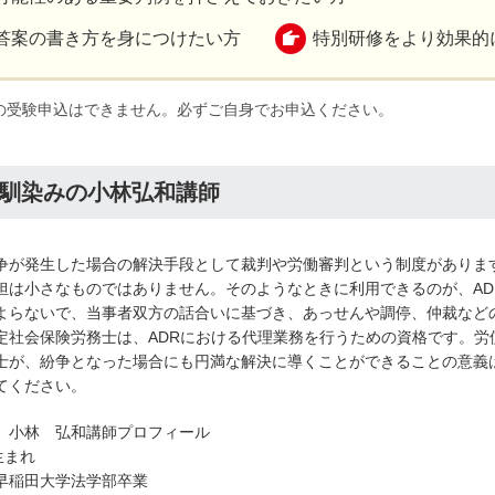
答案の書き方を身につけたい方
特別研修をより効果的
験の受験申込はできません。必ずご自身でお申込ください。
お馴染みの小林弘和講師
争が発生した場合の解決手段として裁判や労働審判という制度がありま
担は小さなものではありません。そのようなときに利用できるのが、AD
よらないで、当事者双方の話合いに基づき、あっせんや調停、仲裁など
定社会保険労務士は、ADRにおける代理業務を行うための資格です。労
士が、紛争となった場合にも円満な解決に導くことができることの意義
てください。
 小林 弘和講師プロフィール
生まれ
年 早稲田大学法学部卒業