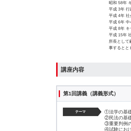
昭和 58
平成 3年 
平成 4年 
平成 6年 
平成 8年
平成 15
所長として
事するとと
講座内容
第1回講義（講義形式）
①法学の基
テーマ
②民法の基
③重要判例
④試験にお