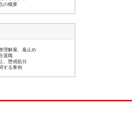
点の概要
整理解雇、雇止め
合退職
止、懲戒処分
関する事例