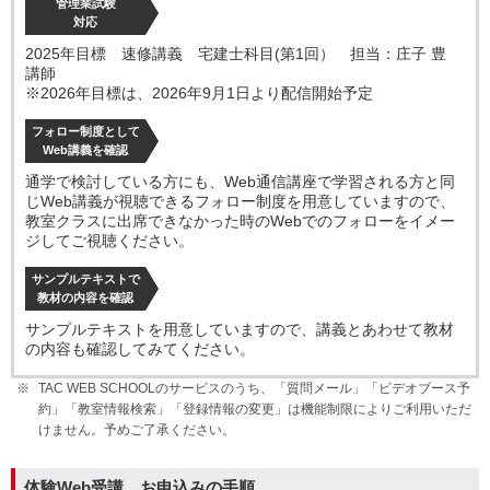
管理業試験
対応
2025年目標 速修講義 宅建士科目(第1回） 担当：庄子 豊
講師
※2026年目標は、2026年9月1日より配信開始予定
フォロー制度として
Web講義を確認
通学で検討している方にも、Web通信講座で学習される方と同
じWeb講義が視聴できるフォロー制度を用意していますので、
教室クラスに出席できなかった時のWebでのフォローをイメー
ジしてご視聴ください。
サンプルテキストで
教材の内容を確認
サンプルテキストを用意していますので、講義とあわせて教材
の内容も確認してみてください。
TAC WEB SCHOOLのサービスのうち、「質問メール」「ビデオブース予
約」「教室情報検索」「登録情報の変更」は機能制限によりご利用いただ
けません。予めご了承ください。
体験Web受講 お申込みの手順