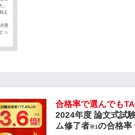
た。
戦え
ヵ月受
とっ
合格率で選んでもTA
2024年度 論文式
ム修了者
の合格率
※1