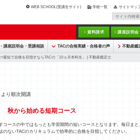
WEB SCHOOL(受講生サイト)
学校一覧
サイトマッ
資料請求
講座説明会
・講座説明会・受講相談
TACの合格実績・合格者の声
不動産鑑
士
>最短で合格を目指すならTACの「10ヵ月本科生」 | 不動産鑑定士
8月より順次開講
！ 秋から始める短期コース
すコースの中ではもっとも学習期間の短いコースとなります。毎日まと
駄のないTACのカリキュラムで効率的に合格を目指してください。