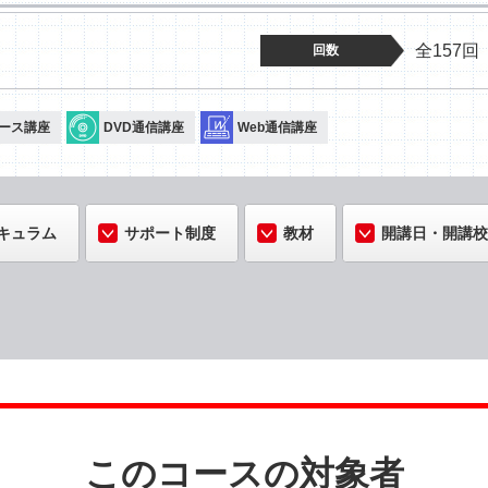
全157回
回数
ース講座
DVD通信講座
Web通信講座
キュラム
サポート制度
教材
開講日・開講校
このコースの対象者