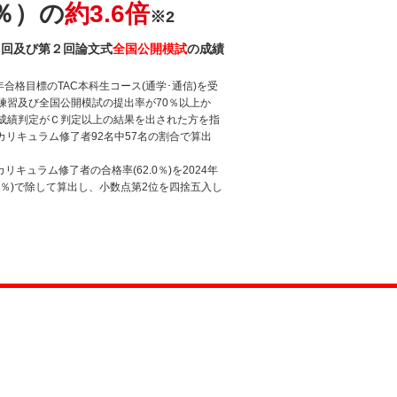
4％）の
約3.6倍
※2
１回及び第２回論文式
全国公開模試
の成績
年合格目標のTAC本科生コース(通学･通信)を受
練習及び全国公開模試の提出率が70％以上か
成績判定がＣ判定以上の結果を出された方を指
カリキュラム修了者92名中57名の割合で算出
リキュラム修了者の合格率(62.0％)を2024年
4％)で除して算出し、小数点第2位を四捨五入し