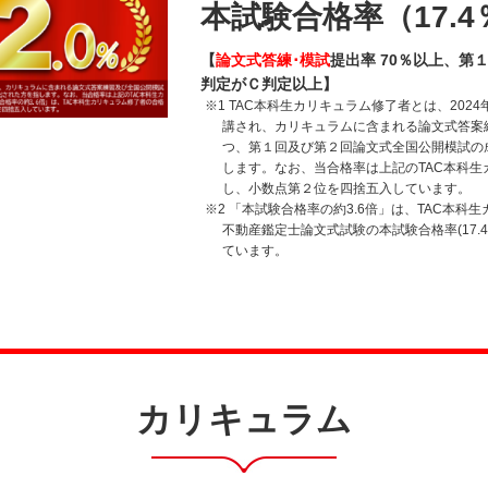
本試験合格率（17.
【
論文式答練･模試
提出率 70％以上、第
判定がＣ判定以上】
※1 TAC本科生カリキュラム修了者とは、2024
講され、カリキュラムに含まれる論文式答案
つ、第１回及び第２回論文式全国公開模試の
します。なお、当合格率は上記のTAC本科生
し、小数点第２位を四捨五入しています。
※2 「本試験合格率の約3.6倍」は、TAC本科生カ
不動産鑑定士論文式試験の本試験合格率(17.
ています。
カリキュラム