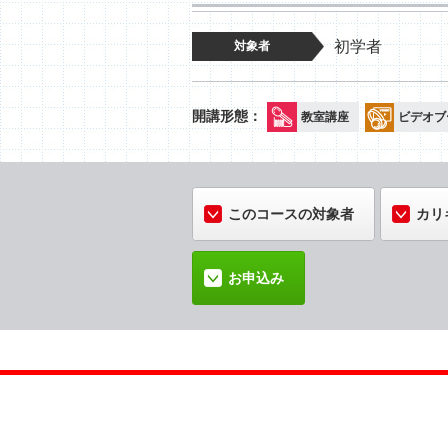
初学者
対象者
教室講座
ビデオブ
このコースの対象者
カリ
お申込み