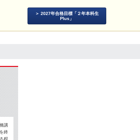
2027年合格目標「２年本科生
Plus」
橋講
を終
る程