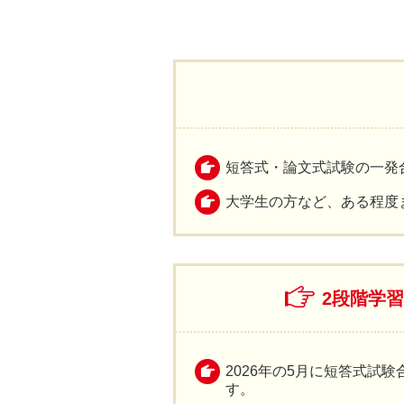
短答式・論文式試験の一発
大学生の方など、ある程度
2段階学
2026年の5月に短答式試
す。