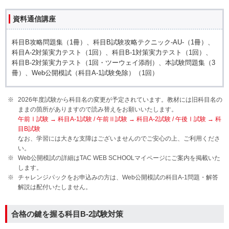
資料通信講座
科目B攻略問題集（1冊）、科目B試験攻略テクニック-AU-（1冊）、
科目A-2対策実力テスト（1回）、科目B-1対策実力テスト（1回）、
科目B-2対策実力テスト（1回・ツーウェイ添削）、本試験問題集（3
冊）、Web公開模試（科目A-1試験免除）（1回）
2026年度試験から科目名の変更が予定されています。教材には旧科目名の
ままの箇所がありますので読み替えをお願いいたします。
午前Ⅰ試験 → 科目A-1試験 / 午前Ⅱ試験 → 科目A-2試験 / 午後Ⅰ試験 → 科
目B試験
なお、学習には大きな支障はございませんのでご安心の上、ご利用くださ
い。
Web公開模試の詳細はTAC WEB SCHOOLマイページにご案内を掲載いた
します。
チャレンジパックをお申込みの方は、Web公開模試の
科目A-1
問題・解答
解説は配付いたしません。
合格の鍵を握る科目B-2試験対策