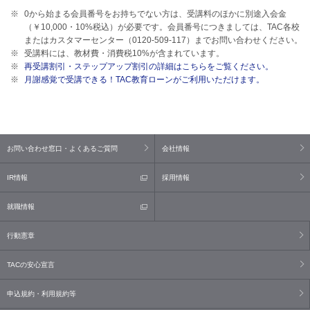
0から始まる会員番号をお持ちでない方は、受講料のほかに別途入会金
（￥10,000・
10%
税込）が必要です。会員番号につきましては、TAC各校
またはカスタマーセンター（0120-509-117）までお問い合わせください。
受講料には、教材費・消費税
10%
が含まれています。
再受講割引・ステップアップ割引の詳細はこちらをご覧ください。
月謝感覚で受講できる！TAC教育ローンがご利用いただけます。
お問い合わせ窓口・よくあるご質問
会社情報
IR情報
採用情報
就職情報
行動憲章
TACの安心宣言
申込規約・利用規約等