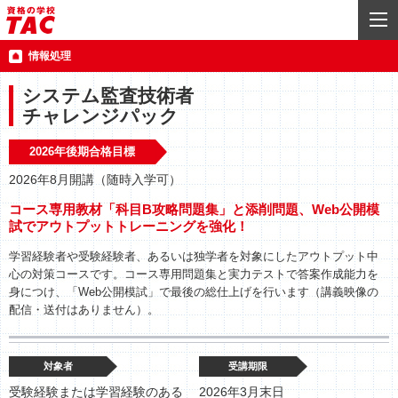
情報処理
システム監査技術者
チャレンジパック
2026年後期合格目標
2026年8月開講（随時入学可）
コース専用教材「科目B攻略問題集」と添削問題、Web公開模
試でアウトプットトレーニングを強化！
学習経験者や受験経験者、あるいは独学者を対象にしたアウトプット中
心の対策コースです。コース専用問題集と実力テストで答案作成能力を
身につけ、「Web公開模試」で最後の総仕上げを行います（講義映像の
配信・送付はありません）。
対象者
受講期限
受験経験または学習経験のある
2026年3月末日