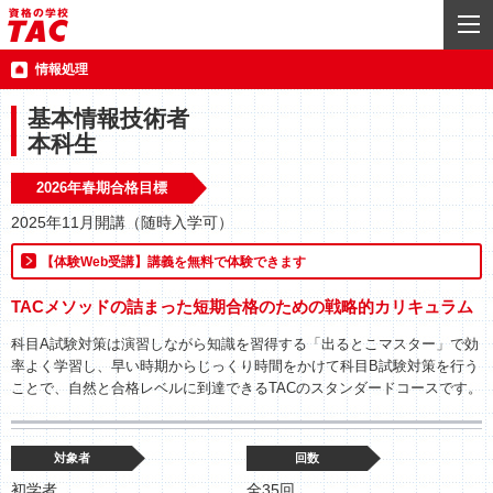
情報処理
基本情報技術者
本科生
2026年春期合格目標
2025年11月開講（随時入学可）
【体験Web受講】講義を無料で体験できます
TACメソッドの詰まった短期合格のための戦略的カリキュラム
科目A試験対策は演習しながら知識を習得する「出るとこマスター」で効
率よく学習し、早い時期からじっくり時間をかけて科目B試験対策を行う
ことで、自然と合格レベルに到達できるTACのスタンダードコースです。
対象者
回数
初学者
全35回