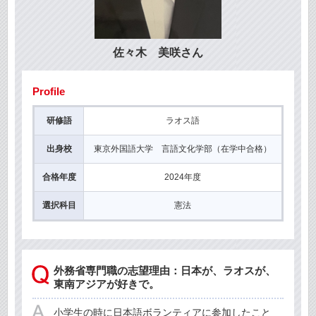
佐々木 美咲さん
Profile
研修語
ラオス語
出身校
東京外国語大学 言語文化学部（在学中合格）
合格年度
2024年度
選択科目
憲法
外務省専門職の志望理由：日本が、ラオスが、
東南アジアが好きで。
小学生の時に日本語ボランティアに参加したこと