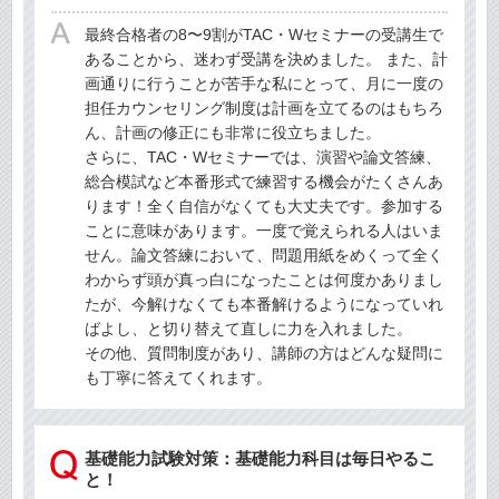
最終合格者の8〜9割がTAC・Wセミナーの受講生で
あることから、迷わず受講を決めました。 また、計
画通りに行うことが苦手な私にとって、月に一度の
担任カウンセリング制度は計画を立てるのはもちろ
ん、計画の修正にも非常に役立ちました。
さらに、TAC・Wセミナーでは、演習や論文答練、
総合模試など本番形式で練習する機会がたくさんあ
ります！全く自信がなくても大丈夫です。参加する
ことに意味があります。一度で覚えられる人はいま
せん。論文答練において、問題用紙をめくって全く
わからず頭が真っ白になったことは何度かありまし
たが、今解けなくても本番解けるようになっていれ
ばよし、と切り替えて直しに力を入れました。
その他、質問制度があり、講師の方はどんな疑問に
も丁寧に答えてくれます。
基礎能力試験対策：基礎能力科目は毎日やるこ
と！