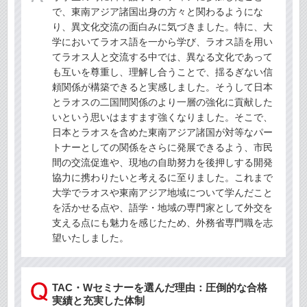
で、東南アジア諸国出身の方々と関わるようにな
り、異文化交流の面白みに気づきました。特に、大
学においてラオス語を一から学び、ラオス語を用い
てラオス人と交流する中では、異なる文化であって
も互いを尊重し、理解し合うことで、揺るぎない信
頼関係が構築できると実感しました。そうして日本
とラオスの二国間関係のより一層の強化に貢献した
いという思いはますます強くなりました。そこで、
日本とラオスを含めた東南アジア諸国が対等なパー
トナーとしての関係をさらに発展できるよう、市民
間の交流促進や、現地の自助努力を後押しする開発
協力に携わりたいと考えるに至りました。これまで
大学でラオスや東南アジア地域について学んだこと
を活かせる点や、語学・地域の専門家として外交を
支える点にも魅力を感じたため、外務省専門職を志
望いたしました。
TAC・Wセミナーを選んだ理由：圧倒的な合格
実績と充実した体制