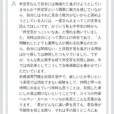
外交官なんて自分には無縁だと遠ざけようとしてい
ませんか？外交官という職業に魅力を感じていなが
ら、自分にはそれに見合う能力がないからと諦めよ
うとしている人には、一度立ち止まってこの文章を
読んでほしいです。かくいう私も中学生の時から
「外交官かっこいいなあ」と憧れを抱いていまし
た。当時は自分にとって雲の上の存在であり、「人
間離れしたとても優秀な人が携わる仕事なのだか
ら、自分には関係ない」と目指す道を遠ざける理由
ばかり探しては納得したつもりでいました。です
が、そんな私も留学を経て外交官を目指し始め、今
では内定者としてこうして合格体験記を書かせてい
ただいています。
外務省専門職を目指す道中で、嬉しいとか辛いとい
う表現では消化できない経験をして、仲間と呼べる
仲間に出会えていつ何時も思うことは、目指した者
にしか道は開けないということです。スイスの作家
ヘルマン・カール・ヘッセの名言にこんな言葉があ
ります。「君がどんなに遠い夢を見ても、君自身が
可能性を信じる限り、それは手の届くところにあ