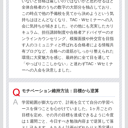
いないと合格は厳しいのではないかと思わせるほど
全体合格者のうちの数字の大部分を独占しており、
この時点で他の予備校を見てから決めようという気
持ちはほとんどなくなり、TAC・Wセミナーへの入
会に気持ちが傾きました。その他にも充実したカリ
キュラム、担任講師制度や合格者アドバイザーのオ
ンラインカウンセリング、模擬面接や外交官を目指
す人のコミュニティと呼ばれる合格者による情報共
有ブログなど、合格への道筋がしっかり整えられた
環境に大変魅力を感じ、最終的に全て目を通して
「やっぱりここしかない」と迷わずTAC・Wセミナ
ーへの入会を決意しました。
モチベーション維持方法：目標から逆算
学習範囲が膨大なので、計画を立てて自分の学習ペ
ースを保つことを心がけていました。1ヶ月ごとの
目標を定め、その月の目標を達成できるように今度
は１週間ごと、今日すべき勉強内容まで逆算して落
とし込みます。もちろん計画がずれたりと予定通り