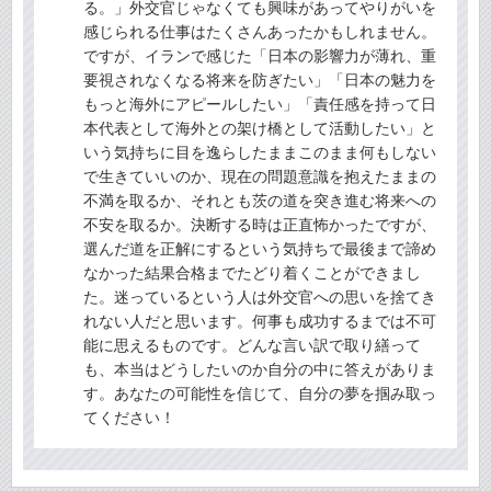
る。」外交官じゃなくても興味があってやりがいを
感じられる仕事はたくさんあったかもしれません。
ですが、イランで感じた「日本の影響力が薄れ、重
要視されなくなる将来を防ぎたい」「日本の魅力を
もっと海外にアピールしたい」「責任感を持って日
本代表として海外との架け橋として活動したい」と
いう気持ちに目を逸らしたままこのまま何もしない
で生きていいのか、現在の問題意識を抱えたままの
不満を取るか、それとも茨の道を突き進む将来への
不安を取るか。決断する時は正直怖かったですが、
選んだ道を正解にするという気持ちで最後まで諦め
なかった結果合格までたどり着くことができまし
た。迷っているという人は外交官への思いを捨てき
れない人だと思います。何事も成功するまでは不可
能に思えるものです。どんな言い訳で取り繕って
も、本当はどうしたいのか自分の中に答えがありま
す。あなたの可能性を信じて、自分の夢を掴み取っ
てください！