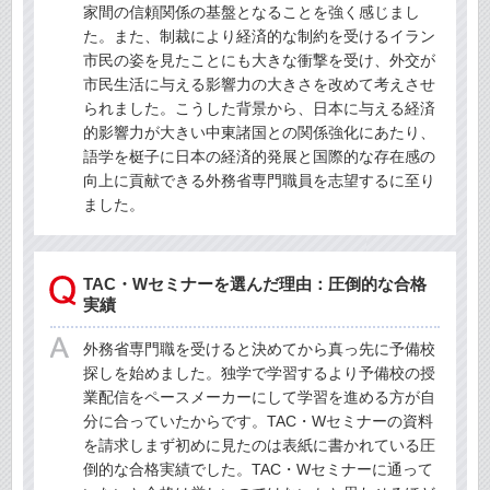
家間の信頼関係の基盤となることを強く感じまし
た。また、制裁により経済的な制約を受けるイラン
市民の姿を見たことにも大きな衝撃を受け、外交が
市民生活に与える影響力の大きさを改めて考えさせ
られました。こうした背景から、日本に与える経済
的影響力が大きい中東諸国との関係強化にあたり、
語学を梃子に日本の経済的発展と国際的な存在感の
向上に貢献できる外務省専門職員を志望するに至り
ました。
TAC・Wセミナーを選んだ理由：圧倒的な合格
実績
外務省専門職を受けると決めてから真っ先に予備校
探しを始めました。独学で学習するより予備校の授
業配信をペースメーカーにして学習を進める方が自
分に合っていたからです。TAC・Wセミナーの資料
を請求しまず初めに見たのは表紙に書かれている圧
倒的な合格実績でした。TAC・Wセミナーに通って