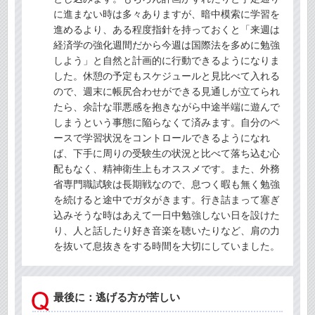
に進まない時は多々ありますが、暗中模索に学習を
進めるより、ある程度指針を持っておくと「来週は
経済学の強化週間だから今週は国際法を多めに勉強
しよう」と自然と計画的に行動できるようになりま
した。休憩の予定もスケジュールと見比べて入れる
ので、週末に帳尻合わせができる見通しが立てられ
たら、余計な罪悪感を抱きながら中途半端に遊んで
しまうという事態に陥らなくて済みます。自分のペ
ースで学習状況をコントロールできるようになれ
ば、下手に周りの受験生の状況と比べて落ち込む心
配もなく、精神衛生上もオススメです。また、外務
省専門職試験は長期戦なので、息つく暇も無く勉強
を続けると途中でガタがきます。行き詰まって塞ぎ
込みそうな時はあえて一日中勉強しない日を設けた
り、人と話したり好き音楽を聴いたりなど、肩の力
を抜いて息抜きをする時間を大切にしていました。
最後に：逃げる方が苦しい