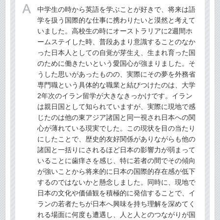
中学生の時から英語を学ぶことが好きで、将来は語
学を扱う国際的な仕事に携わりたいと漠然と考えて
いました。高校生の時にオーストラリアに2週間ホ
ームステイした時、普段あまり意識することのなか
った日本人としての自覚が芽生え、生まれ育った国
のために働きたいという愛国心が強まりました。そ
うした思いがあったものの、実際にその夢を外務省
専門職という具体的な職業と結びつけたのは、大学
2年次のイラン留学が大きなきっかけです。イラン
は親日国として知られていますが、実際に現地で感
じたのは他の東アジア諸国と同一視され日本への関
心が薄れている現実でした。この現状を目の当たり
にしたことで、歴史的友好関係がありながらも他の
諸国と一括りにされるほど日本の影響力が弱まって
いることに歯痒さを感じ、特に若者の間でその傾向
が強いことから将来的に日本の国際的存在感が低下
するのではないかと懸念しました。同時に、現地で
日本の文化や価値観を積極的に発信することで、イ
ランの若者たちが日本へ興味を持ち理解を深めてく
れる場面に何度も遭遇し、人と人とのつながりが国