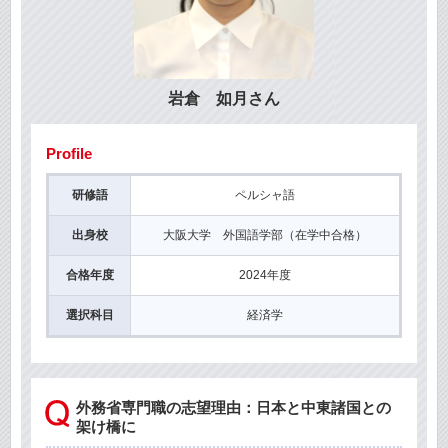
岩倉 如月さん
Profile
研修語
ペルシャ語
出身校
大阪大学 外国語学部（在学中合格）
合格年度
2024年度
選択科目
経済学
外務省専門職の志望理由：日本と中東諸国との
架け橋に