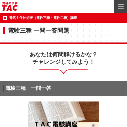
電気主任技術者（電験三種・電験二種）講座
電験三種 一問一答問題
あなたは何問解けるかな？
チャレンジしてみよう！
電験三種 一問一答