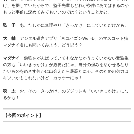
け」を探していたからで、監子先輩もどれが条件にあてはまるのか
もっと事前に深めてみてもいいのでは？ということかと。
監 子
あ、たしかに無理やり「きっかけ」にしていただけかも。
大 輔
デジタル遺言アプリ「AIユイゴンWell-B」のマスコット猫
マダナイ君にも聞いてみよう。どう思う？
マダナイ
勉強をがんばっていてもなかなかうまくいかない受験生
の方も「いいきっかけ」が必要だにゃ。自分の強みを活かせるなり
たいものをめざす何かに出会えたら最高だにゃ。そのための努力は
キツいかもしれないけど、カッケーにゃ！
税 太
お、その「きっかけ」のダジャレも「いいきっかけ」にな
るかも！
【今回のポイント】