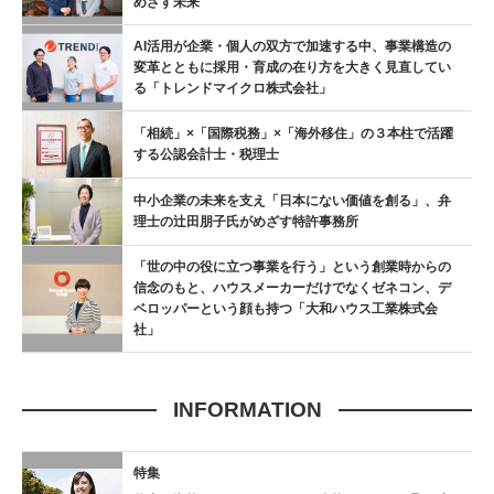
めざす未来
AI活用が企業・個人の双方で加速する中、事業構造の
変革とともに採用・育成の在り方を大きく見直してい
る「トレンドマイクロ株式会社」
「相続」×「国際税務」×「海外移住」の３本柱で活躍
する公認会計士・税理士
中小企業の未来を支え「日本にない価値を創る」、弁
理士の辻󠄀田朋子氏がめざす特許事務所
「世の中の役に立つ事業を行う」という創業時からの
信念のもと、ハウスメーカーだけでなくゼネコン、デ
ベロッパーという顔も持つ「大和ハウス工業株式会
社」
INFORMATION
特集