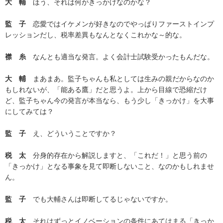
大 輔
ほう、それは何がきっかけなのかな？
監 子
恋愛ではイケメンが好きなのでやっぱりファーストインプ
レッションだし、税率差異もなんとなくこれかな～的な。
襟 糸
なんとも適当な発言。よく会計士試験受かったもんだな。
大 輔
まあまあ。監子ちゃんも私としては生みの親だからなのか
もしれないが、「能ある鷹」だと思うよ。上から目線で恐縮だけ
ど、監子ちゃん今の発言が本当なら、もう少し「きっかけ」を大事
にしてみては？
監 子
え、どういうことですか？
税 太
分身的存在から解説しますと、「これだ！」と思う前の
「きっかけ」となる事象を見て即断しないこと、なのかもしれませ
ん。
監 子
でも大輔さんは即断してるじゃないですか。
税 太
それはずっとイノベーションの条件にあてはまる「きっか