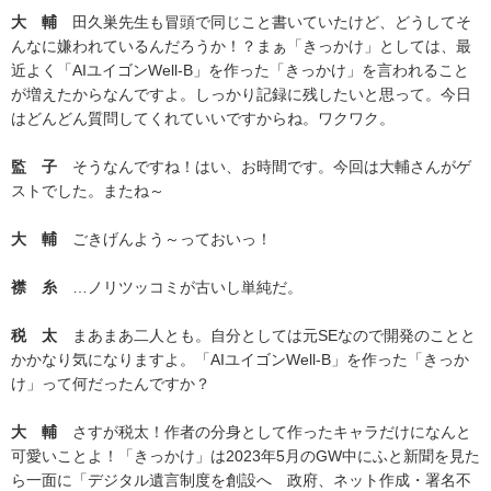
大 輔
田久巣先生も冒頭で同じこと書いていたけど、どうしてそ
んなに嫌われているんだろうか！？まぁ「きっかけ」としては、最
近よく「AIユイゴンWell-B」を作った「きっかけ」を言われること
が増えたからなんですよ。しっかり記録に残したいと思って。今日
はどんどん質問してくれていいですからね。ワクワク。
監 子
そうなんですね！はい、お時間です。今回は大輔さんがゲ
ストでした。またね～
大 輔
ごきげんよう～っておいっ！
襟 糸
…ノリツッコミが古いし単純だ。
税 太
まあまあ二人とも。自分としては元SEなので開発のことと
かかなり気になりますよ。「AIユイゴンWell-B」を作った「きっか
け」って何だったんですか？
大 輔
さすが税太！作者の分身として作ったキャラだけになんと
可愛いことよ！「きっかけ」は2023年5月のGW中にふと新聞を見た
ら一面に「デジタル遺言制度を創設へ 政府、ネット作成・署名不