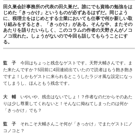
田久巣会計事務所の代表の田久巣だ。誰にでも資格の勉強をは
じめた「きっかけ」というものが必ずあるはずだ。同じよう
に、税理士をはじめとする士業においても仕事で何か新しい取
り組みをするとき、「きっかけ」がある。そんな中、またその
あたりを語りたいらしく、このコラムの作者の天野さんがノコ
ノコ現れた。しょうがないので今回も話してもらうことにす
る。
監 子
今回はちょっと残念なゲストです。天野大輔さんです。ま
た来たんですか？5回前に4回連続出ていたので読者はもう飽き飽き
ですよ！しかもゲストに来られるとこうしたラジオ風な設定になっ
てしまうし、ほんともう残念です。
大 輔
いやいや、残念はないでしょ！？作者なのだからそのあた
りは少し尊重してくれないと！そんなに拗ねてしまったのは何か
「きっかけ」でも？
監 子
それこそ大輔さんこそ何が「きっかけ」でまたゲストにノ
コノコと？