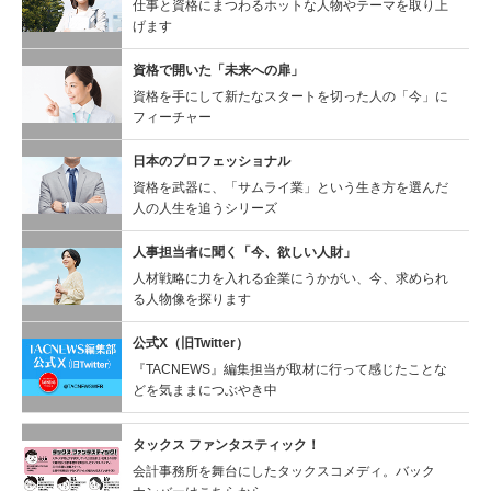
仕事と資格にまつわるホットな人物やテーマを取り上
げます
資格で開いた「未来への扉」
資格を手にして新たなスタートを切った人の「今」に
フィーチャー
日本のプロフェッショナル
資格を武器に、「サムライ業」という生き方を選んだ
人の人生を追うシリーズ
人事担当者に聞く
「今、欲しい人財」
人材戦略に力を入れる企業にうかがい、今、求められ
る人物像を探ります
公式X（旧Twitter）
『TACNEWS』編集担当が取材に行って感じたことな
どを気ままにつぶやき中
タックス ファンタスティック！
会計事務所を舞台にしたタックスコメディ。バック