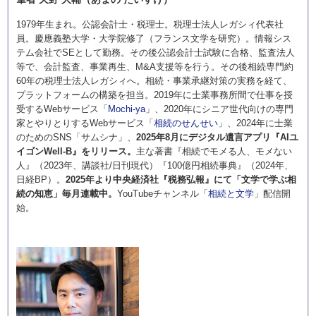
1979年生まれ。公認会計士・税理士。税理士法人レガシィ代表社
員。慶應義塾大学・大学院修了（フランス文学を研究）。情報シス
テム会社でSEとして勤務。その後公認会計士試験に合格、監査法人
等で、会計監査、事業再生、M&A支援等を行う。その後相続専門約
60年の税理士法人レガシィへ。相続・事業承継対策の実務を経て、
プラットフォームの構築を担当。2019年に士業事務所間で仕事を授
受するWebサービス「
Mochi-ya
」、2020年にシニア世代向けの専門
家とやりとりするWebサービス「
相続のせんせい
」、2024年に士業
のためのSNS「サムシナ」、
2025年8月にデジタル遺言アプリ『AIユ
イゴンWell-B』をリリース。
主な著書『相続でモメる人、モメない
人』（2023年、講談社/日刊現代）『100億円相続事典』（2024年、
日経BP）。
2025年より中央経済社『税務弘報』にて「文学で学ぶ相
続の知恵」毎月連載中。
YouTubeチャンネル「
相続と文学
」配信開
始。