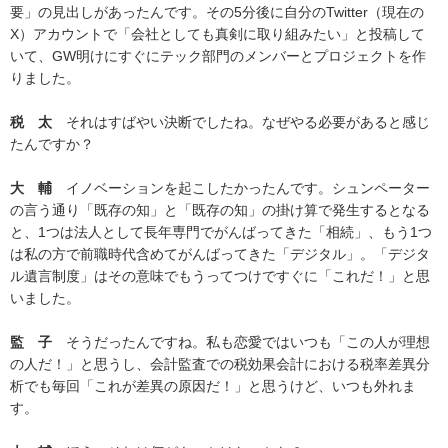
要」の見出しがあったんです。その5分後に自分のTwitter（現在の
X）アカウントで「会社としても真剣に取り組みたい」と投稿して
いて、GW明けにすぐにテック部門のメンバーとプロジェクトを作
りました。
税 太
それはすばやい決断でしたね。なぜやる必要があると感じ
たんですか？
大 輔
イノベーションを起こしたかったんです。シュンペーター
の言う通り「既存の知」と「既存の知」の掛け算で発生するとなる
と、1つは法人として長年専門でがんばってきた「相続」、もう1つ
は私の方で前職時代含めてがんばってきた「デジタル」。「デジタ
ル遺言制度」はその意味でもうってつけですぐに「これだ！」と思
いました。
監 子
そうだったんですね。私も恋愛ではいつも「この人が理想
の人だ！」と思うし、会計監査での税効果会計における税率差異分
析でも毎回「これが差異の原因だ！」と思うけど、いつも外れま
す。