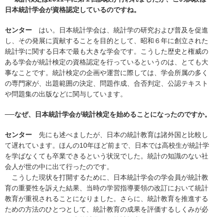
日本統計学会が資格認定しているのですね。
センター
はい。日本統計学会は、統計学の研究および普及を促進
し、その発展に貢献することを目的として、昭和６年に創立された
統計学に関する日本で最も大きな学会です。こうした歴史と権威の
ある学会が統計検定の資格認定を行っているというのは、とても大
事なことです。統計検定の企画や運営に際しては、学会所属の多く
の専門家が、出題範囲の決定、問題作成、合否判定、公認テキスト
や問題集の出版などに関与しています。
──なぜ、日本統計学会が統計検定を始めることになったのですか。
センター
先にも述べましたが、日本の統計教育は諸外国と比較し
て遅れています。ほんの10年ほど前まで、日本では高校生が統計学
を学ばなくても卒業できるという状況でした。統計の知識のない社
会人が世の中に出て行ったのです。
こうした現状を打開するために、日本統計学会の学会員が統計教
育の重要性を訴えた結果、当時の学習指導要領の改訂において統計
教育が重視されることになりました。さらに、統計教育を推進する
ための方法のひとつとして、統計教育の成果を評価するしくみが必