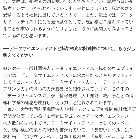
し、実際は、受験者の約６割が社会人であることが、試験当日の受
験者アンケートからわかっています。会社によっては、統計検定を
受験するよう社員に促しているようです。また、最近では、データ
サイエンティストになる最低条件として、統計検定２級を持ってい
ることが求められるようになりました。徐々に認知度が高まってき
ているのだと思います。
──データサイエンティストと統計検定の関連性について、もう少し
教えてください。
センター
一般社団法人データサイエンティスト協会のウェブサイ
トでは、『データサイエンティストに求められるスキルセット』と
して「ビジネス力」、「データサイエンス力」、「データエンジニ
アリング力」の３つの力が必要だと紹介されています。この中の
「データサイエンス力」が「情報処理、人工知能、統計学などの情
報科学系の知恵を理解し、使う力」と定義されています。
また、大学共同利用機関法人 情報・システム研究機構 統計数理研
究所が公表している『１年間に育成すべきデータサイエンティスト
の人数分布』の中では、データサイエンティストとしてのレベル
と、統計検定の級との関係が書かれていて、「見習いレベル」は２
級相当、「独り立ちレベル」は準１級相当、「棟梁レベル」は１級