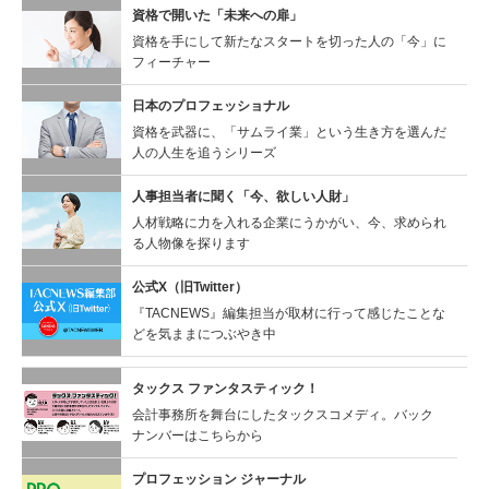
資格で開いた「未来への扉」
資格を手にして新たなスタートを切った人の「今」に
フィーチャー
日本のプロフェッショナル
資格を武器に、「サムライ業」という生き方を選んだ
人の人生を追うシリーズ
人事担当者に聞く
「今、欲しい人財」
人材戦略に力を入れる企業にうかがい、今、求められ
る人物像を探ります
公式X（旧Twitter）
『TACNEWS』編集担当が取材に行って感じたことな
どを気ままにつぶやき中
タックス ファンタスティック！
会計事務所を舞台にしたタックスコメディ。バック
ナンバーはこちらから
プロフェッション ジャーナル