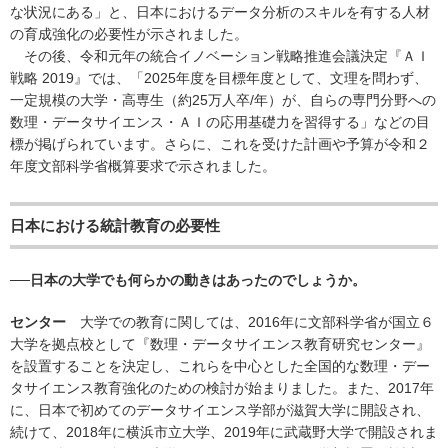
な状況にある」と、日本におけるデータ分析のスキルを有する人材
の育成強化の必要性が示されました。
その後、令和元年の統合イノベーション戦略推進会議決定『ＡＩ
戦略 2019』では、「2025年度を目標年度として、文理を問わず、
一定規模の大学・高専生（約25万人卒/年）が、自らの専門分野への
数理・データサイエンス・ＡＩの応用基礎力を習得する」などの目
標が掲げられています。さらに、これを受けた計画や予算が令和２
年度文部科学省概算要求で示されました。
日本における統計教育の必要性
──日本の大学でも何らかの動きはあったのでしょうか。
センター
大学での教育に関しては、2016年に文部科学省が国立６
大学を拠点校として『数理・データサイエンス教育研究センター』
を設置することを決定し、これらを中心とした全国的な数理・デー
タサイエンス教育強化のための検討が始まりました。また、2017年
に、日本で初めてのデータサイエンス学部が滋賀大学に開設され、
続けて、2018年に横浜市立大学、2019年に武蔵野大学で開設されま