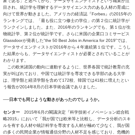
家である」と述べてから、データサイエンティストという職業が注
目され、統計学を理解するデータサイエンス力のある人材の育成に
向けて世界が動きました。アメリカの経済誌『Forbes』の2015年の
ランキングでは、「最も役に立つ修士の学位」の第２位に統計学が
ランクインしました。また、2016年のランキングでも、第１位が生
物統計学、第２位が統計学です。さらに米国の企業口コミサービス
Glassdoorが発表した“the 50 Best Jobs in America for 2019”では、
データサイエンティストが2016年から４年連続第１位です。こうし
た結果からも、データサイエンティストが必要とされていることが
わかります。
この欧米諸国の動向に連動するように、世界各国で統計教育の充
実が叫ばれており、中国では統計学を専攻できる学部のある大学
は、理学類と経済学類を含めて172校、韓国では41校に増えたとい
う報告が2014年8月の日本学術会議でありました。
──日本でも同じような動きがあったのでしょうか。
センター
2015年6月の閣議決定『科学技術イノベーション総合戦
略2015』において「我が国では欧米等と比較し、データ分析のスキ
ルを有する人材や統計科学を専攻する人材が極めて少なく、我が国
の多くの民間企業が情報通信分野の人材不足を感じており、危機的