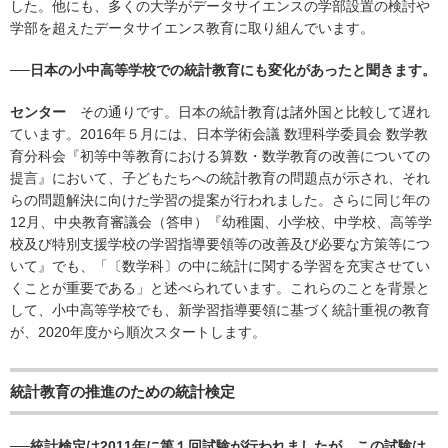
した。他にも、多くの大学がデータサイエンスの学部設置の検討や
学部を超えたデータサイエンス教育に取り組んでいます。
──日本の小中高等学校での統計教育にも変化があったと聞きます。
センター
その通りです。日本の統計教育は諸外国と比較して遅れ
ています。2016年５月には、日本学術会議 数理科学委員会 数学教
育分科会『初等中等教育における算数・数学教育の改善についての
提言』において、子どもたちへの統計教育の問題点が示され、それ
らの問題解決に向けた学習の提案が行われました。さらに同じ年の
12月、中央教育審議会（答申）『幼稚園、小学校、中学校、高等学
校及び特別支援学校の学習指導要領等の改善及び必要な方策等につ
いて』でも、「〔数学科〕の中に統計に関する学習を充実させてい
くことが重要である」と述べられています。これらのことを背景と
して、小中高等学校でも、新学習指導要領に基づく統計重視の教育
が、2020年度から順次スタートします。
統計教育の推進のための統計検定
──統計検定は2011年に第１回試験が行われましたが、この試験は