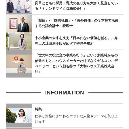
変革とともに採用・育成の在り方を大きく見直してい
る「トレンドマイクロ株式会社」
「相続」×「国際税務」×「海外移住」の３本柱で活躍
する公認会計士・税理士
中小企業の未来を支え「日本にない価値を創る」、弁
理士の辻󠄀田朋子氏がめざす特許事務所
「世の中の役に立つ事業を行う」という創業時からの
信念のもと、ハウスメーカーだけでなくゼネコン、デ
ベロッパーという顔も持つ「大和ハウス工業株式会
社」
INFORMATION
特集
仕事と資格にまつわるホットな人物やテーマを取り上
げます