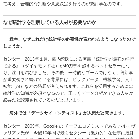
て考え、合理的な判断や意思決定を行うのが統計学なのです。
なぜ統計学を理解している人材が必要なのか
──近年、なぜこれだけ統計学の必要性が言われるようになったので
しょうか。
センター
2013年１月、西内啓氏による著書『統計学が最強の学問
である』（ダイヤモンド社）が40万部を超えるベストセラーにな
り、注目を浴びました。その後、一時的なブームではなく、統計学
が重要視され続けている背景には、ビッグデータ、機械学習、人工
知能（AI）などの発展が考えられます。これらを活用するためには
統計学の知識が必須となるので、正しくデータ分析ができる人材が
必要だと認識されているのだと思います。
──海外では「データサイエンティスト」が人気だと聞きます。
センター
2009年、Google の チーフエコノミストである ハル・ヴ
ァリアン氏が「今後10年間で最もセクシー（魅力的）な仕事は統計