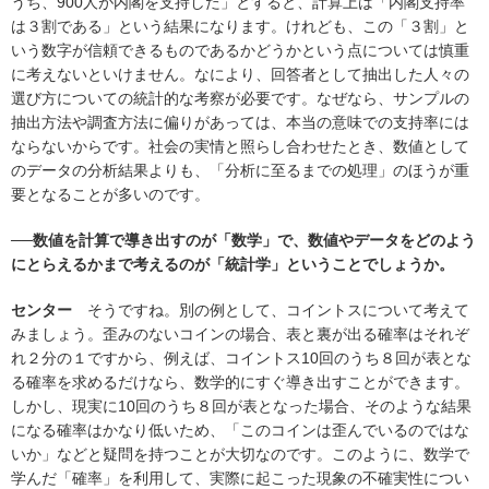
うち、900人が内閣を支持した」とすると、計算上は「内閣支持率
は３割である」という結果になります。けれども、この「３割」と
いう数字が信頼できるものであるかどうかという点については慎重
に考えないといけません。なにより、回答者として抽出した人々の
選び方についての統計的な考察が必要です。なぜなら、サンプルの
抽出方法や調査方法に偏りがあっては、本当の意味での支持率には
ならないからです。社会の実情と照らし合わせたとき、数値として
のデータの分析結果よりも、「分析に至るまでの処理」のほうが重
要となることが多いのです。
──数値を計算で導き出すのが「数学」で、数値やデータをどのよう
にとらえるかまで考えるのが「統計学」ということでしょうか。
センター
そうですね。別の例として、コイントスについて考えて
みましょう。歪みのないコインの場合、表と裏が出る確率はそれぞ
れ２分の１ですから、例えば、コイントス10回のうち８回が表とな
る確率を求めるだけなら、数学的にすぐ導き出すことができます。
しかし、現実に10回のうち８回が表となった場合、そのような結果
になる確率はかなり低いため、「このコインは歪んでいるのではな
いか」などと疑問を持つことが大切なのです。このように、数学で
学んだ「確率」を利用して、実際に起こった現象の不確実性につい