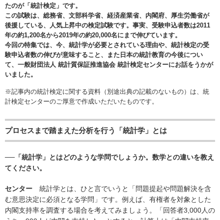
たのが「統計検定」です。
この試験は、総務省、文部科学省、経済産業省、内閣府、厚生労働省が
後援している、人気上昇中の検定試験です。事実、受験申込者数は2011
年の約1,200名から2019年の約20,000名にまで伸びています。
今回の特集では、今、統計学が必要とされている理由や、統計検定の受
験申込者数の伸びが意味すること、また日本の統計教育の今後につい
て、一般財団法人 統計質保証推進協会 統計検定センターにお話をうかが
いました。
※記事内の統計検定に関する資料（別途出典の記載のないもの）は、統
計検定センターのご厚意で作成いただいたものです。
プロセスまで踏まえた分析を行う「統計学」とは
──「統計学」とはどのような学問でしょうか。数学との違いを教え
てください。
センター
統計学とは、ひと言でいうと「問題提起や問題解決を含
む意思決定に必須となる学問」です。例えば、有権者を対象とした
内閣支持率を調査する場合を考えてみましょう。「回答者3,000人の