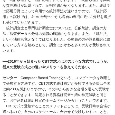
な数理統計が出題されて、証明問題が多くなります。また、統計学
は応用分野によって利用する統計手法が違いますので、「統計応
用」の試験では、4つの分野の中から各自の専門に近い1分野を選択
し受けていただきます。
統計調査士と専門統計調査士については、公的統計、調査の方
法、調査データの分析の知識の確認になります。また、「統計法」
という法律も覚えなくてはなりません。公務員の方や調査機関に属
している方々を始めとして、調査にかかわる多くの方が受験されて
います。
──2016年から始まった CBT方式とはどのような方式でしょうか。
従来の受験方式との違いやメリットを教えてください。
センター
Computer Based Testingという、コンピュータを利用し
て受験する方法です。CBT方式で統計検定が受験できる会場は全国
に約230ヵ所ありますので、その中から好きな会場を選んで受験す
ることができます。認定される資格は従来の紙の検定試験と同じ
で、お申込みは統計検定のホームページから行うことができます。
CBT方式で受験することのメリットとしては、受験日時や会場が
選べるので、自分のスケジュールに合わせて受験しやすいことと、