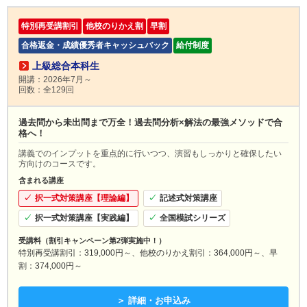
特別再受講割引
他校のりかえ割
早割
合格返金・成績優秀者キャッシュバック
給付制度
上級総合本科生
開講：2026年7月～
回数：全129回
過去問から未出問まで万全！過去問分析×解法の最強メソッドで合
格へ！
講義でのインプットを重点的に行いつつ、演習もしっかりと確保したい
方向けのコースです。
含まれる講座
択一式対策講座【理論編】
記述式対策講座
択一式対策講座【実践編】
全国模試シリーズ
受講料（割引キャンペーン第2弾実施中！）
特別再受講割引：319,000円～、他校のりかえ割引：364,000円～、早
割：374,000円～
＞ 詳細・お申込み