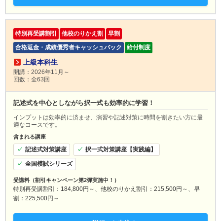
特別再受講割引
他校のりかえ割
早割
合格返金・成績優秀者キャッシュバック
給付制度
上級本科生
開講：2026年11月～
回数：全63回
記述式を中心としながら択一式も効率的に学習！
インプットは効率的に済ませ、演習や記述対策に時間を割きたい方に最
適なコースです。
含まれる講座
記述式対策講座
択一式対策講座【実践編】
全国模試シリーズ
受講料（割引キャンペーン第2弾実施中！）
特別再受講割引：184,800円～、他校のりかえ割引：215,500円～、早
割：225,500円～