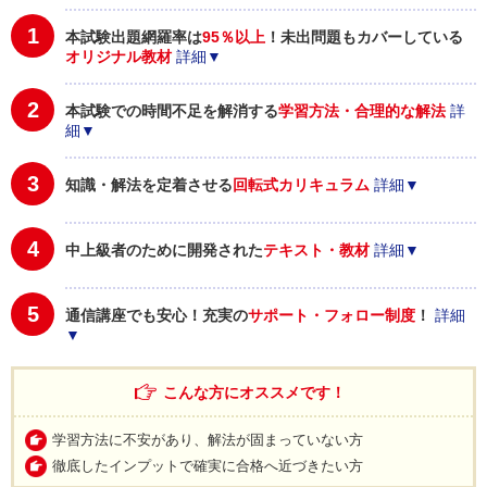
1
本試験出題網羅率は
95％以上
！未出問題もカバーしている
オリジナル教材
詳細▼
2
本試験での時間不足を解消する
学習方法・合理的な解法
詳
細▼
3
知識・解法を定着させる
回転式カリキュラム
詳細▼
4
中上級者のために開発された
テキスト・教材
詳細▼
5
通信講座でも安心！充実の
サポート・フォロー制度
！
詳細
▼
こんな方にオススメです！
学習方法に不安があり、解法が固まっていない方
徹底したインプットで確実に合格へ近づきたい方