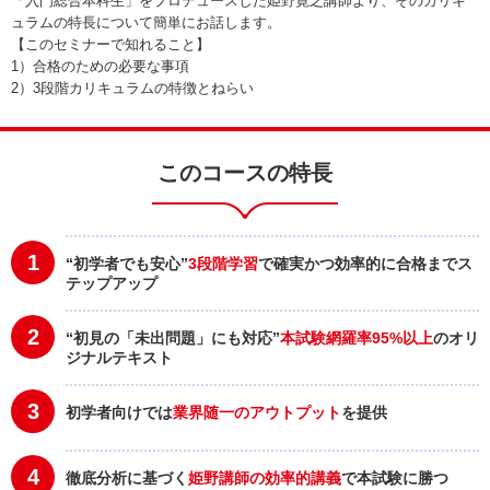
「入門総合本科生」をプロデュースした姫野寛之講師より、そのカリキ
ュラムの特長について簡単にお話します。
【このセミナーで知れること】
1）合格のための必要な事項
2）3段階カリキュラムの特徴とねらい
このコースの特長
1
“初学者でも安心”
3段階学習
で確実かつ効率的に合格までス
テップアップ
2
“初見の「未出問題」にも対応”
本試験網羅率95%以上
のオリ
ジナルテキスト
3
初学者向けでは
業界随一のアウトプット
を提供
4
徹底分析に基づく
姫野講師の効率的講義
で本試験に勝つ