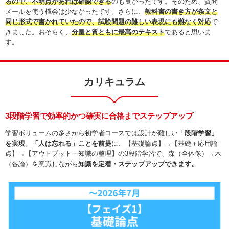
るので、不明点があれば確認できる
のも良かったです。そのため、質問
メールを使う機会は少なかったです。さらに、
教科書の書き方が条文と
同じ形式で書かれていたので、試験問題の難しい表現にも難なく対応
で
きました。おそらく、
分量と質ともに最高のテキスト
であると思いま
す。
カリキュラム
3段階学習で効率的かつ確実に合格までステップアップ
学習ボリュームの多さから初学者コースでは設計が難しい
「段階学習」
を実現
。
「人は忘れる」ことを前提
に、【基礎論点】→【基礎＋応用論
点】→【アウトプット＋知識の整理】の3段階学習で、森（全体像）→木
（各論）を意識しながら
知識を定着・ステップアップできます。