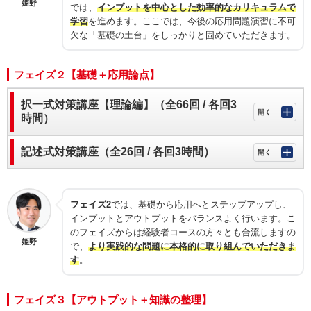
姫野
では、
インプットを中心とした効率的なカリキュラムで
学習
を進めます。ここでは、今後の応用問題演習に不可
欠な「基礎の土台」をしっかりと固めていただきます。
フェイズ２【基礎＋応用論点】
択一式対策講座【理論編】（全66回 / 各回3
時間）
記述式対策講座（全26回 / 各回3時間）
フェイズ2
では、基礎から応用へとステップアップし、
インプットとアウトプットをバランスよく行います。こ
のフェイズからは経験者コースの方々とも合流しますの
姫野
で、
より実践的な問題に本格的に取り組んでいただきま
す
。
フェイズ３【アウトプット＋知識の整理】