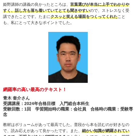
姫野講師の講義の良かったところは、
言葉選びが本当に上手でわかりや
すく、話し方も落ち着いていてとても聞きやすい
ので、ストレスなく受
講できたことです。たまに
クスッと笑える場面をつくってくれた
こと
も、私にとって大きなポイントでした。
網羅率の高い最高のテキスト！
青木 奎介さん
受講講座：2024年合格目標 入門総合本科生
受験回数：1回 学習開始時の職業：会社員 合格時の職業：受験専
念
教材はボリュームがあって最高でした。普段から本を読むのが好きなの
で、読み応えがあって良かったです。また、
細かい知識が網羅されてい