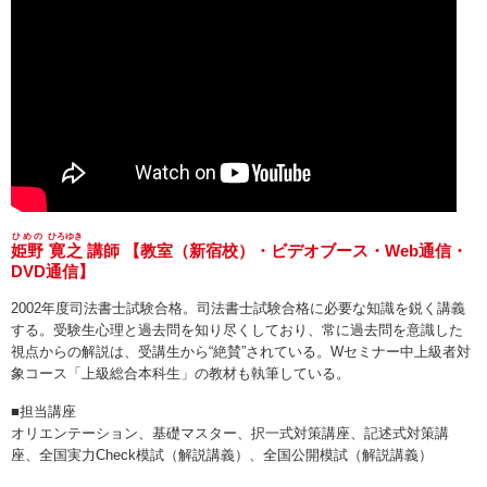
ひめの
ひろゆき
姫野
寛之
講師 【教室（新宿校）・ビデオブース・Web通信・
DVD通信】
2002年度司法書士試験合格。司法書士試験合格に必要な知識を鋭く講義
する。受験生心理と過去問を知り尽くしており、常に過去問を意識した
視点からの解説は、受講生から“絶賛”されている。Wセミナー中上級者対
象コース「上級総合本科生」の教材も執筆している。
■担当講座
オリエンテーション、基礎マスター、択一式対策講座、記述式対策講
座、全国実力Check模試（解説講義）、全国公開模試（解説講義）