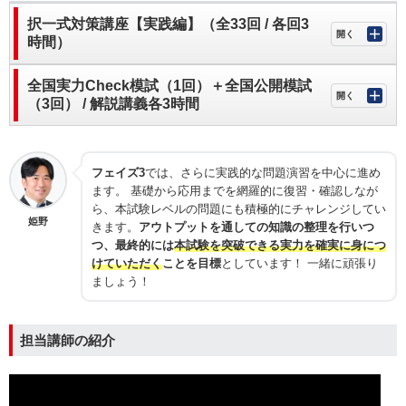
択一式対策講座【実践編】（全33回 / 各回3
時間）
全国実力Check模試（1回）＋全国公開模試
（3回） / 解説講義各3時間
フェイズ3
では、さらに実践的な問題演習を中心に進め
ます。 基礎から応用までを網羅的に復習・確認しなが
ら、本試験レベルの問題にも積極的にチャレンジしてい
姫野
きます。
アウトプットを通しての知識の整理を行いつ
つ、最終的には
本試験を突破できる実力を確実に身につ
けていただく
ことを目標
としています！ 一緒に頑張り
ましょう！
担当講師の紹介