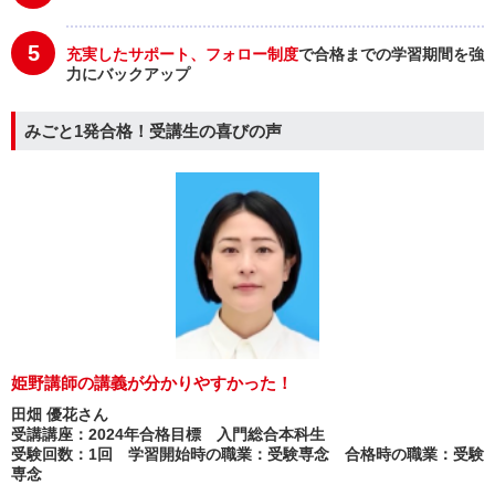
5
充実したサポート、フォロー制度
で合格までの学習期間を強
力にバックアップ
みごと1発合格！受講生の喜びの声
姫野講師の講義が分かりやすかった！
田畑 優花さん
受講講座：2024年合格目標 入門総合本科生
受験回数：1回 学習開始時の職業：受験専念 合格時の職業：受験
専念