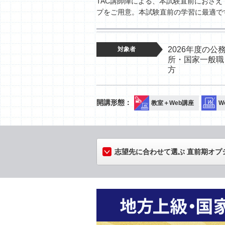
TAC講師陣による、本試験直前におさ
プをご用意。本試験直前の学習に最適で
2026年度の
対象者
所・国家一般職
方
教室＋Web講座
W
志望先に合わせて選ぶ 直前期オプ