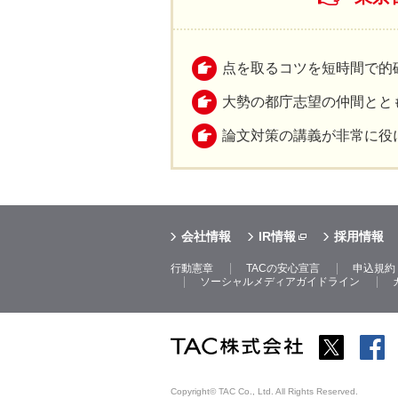
点を取るコツを短時間で的
大勢の都庁志望の仲間とと
論文対策の講義が非常に役
会社情報
IR情報
採用情報
行動憲章
TACの安心宣言
申込規約
ソーシャルメディアガイドライン
Copyright© TAC Co., Ltd. All Rights Reserved.