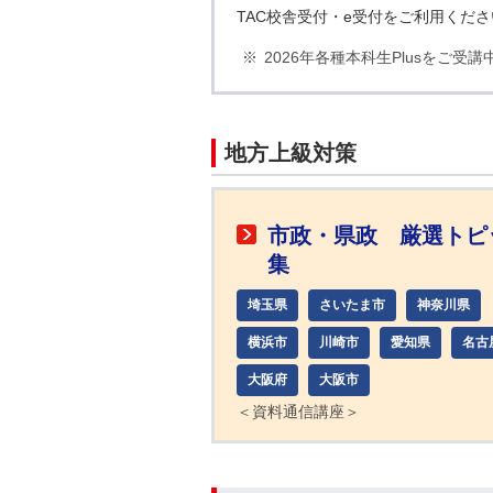
TAC校舎受付・e受付をご利用くだ
2026年各種本科生Plusをご受
地方上級対策
市政・県政 厳選トピ
集
埼玉県
さいたま市
神奈川県
横浜市
川崎市
愛知県
名古
大阪府
大阪市
＜資料通信講座＞