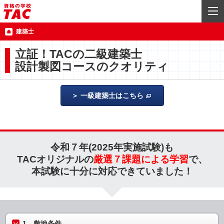
建築士
立証！TACの二級建築士
設計製図コースのクオリティ
一級建築士はこちら
令和７年(2025年実施試験)も
TACオリジナルの
厳選７課題による学習
で、
本試験に十分に対応できていました！
1．敷地条件