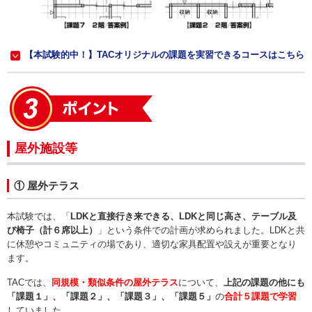
【本試験的中！】TACオリジナルの課題を実習できるコースはこちら
屋外施設等
① 屋外テラス
本試験では、「
LDKと直接行き来できる、LDKと同じ高さ、テーブル及
び椅子（計６席以上）
」という条件での計画が求められました。LDKと共
に休憩やコミュニティの場であり、適切な家具配置や設えが重要となり
ます。
TACでは、
同規模・類似条件の屋外テラス
について、
上記の課題の他にも
「課題１」、「課題２」、「課題３」、「課題５」
の
合計５課題で学習
していました。