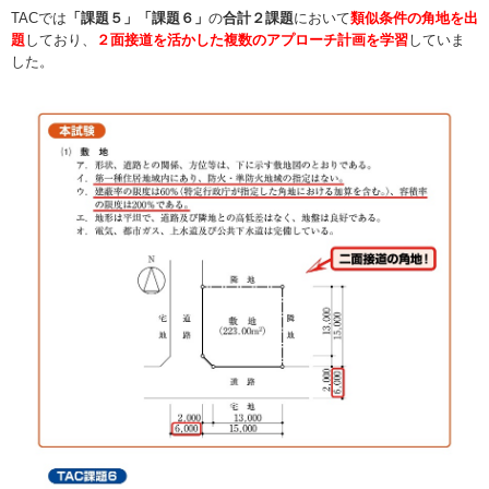
TACでは
「課題５」「課題６」
の
合計２課題
において
類似条件の角地を出
題
しており、
２面接道を活かした複数のアプローチ計画を学習
していま
した。