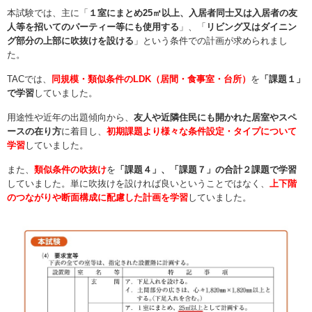
本試験では、主に「
１室にまとめ25㎡以上、入居者同士又は入居者の友
人等を招いてのパーティー等にも使用する
」、「
リビング又はダイニン
グ部分の上部に吹抜けを設ける
」という条件での計画が求められまし
た。
TACでは、
同規模・類似条件のLDK（居間・食事室・台所）
を
「課題１」
で学習
していました。
用途性や近年の出題傾向から、
友人や近隣住民にも開かれた居室やスペ
ースの在り方
に着目し、
初期課題より様々な条件設定・タイプについて
学習
していました。
また、
類似条件の吹抜け
を
「課題４」、「課題７」の合計２課題で学習
していました。単に吹抜けを設ければ良いということではなく、
上下階
のつながりや断面構成に配慮した計画を学習
していました。