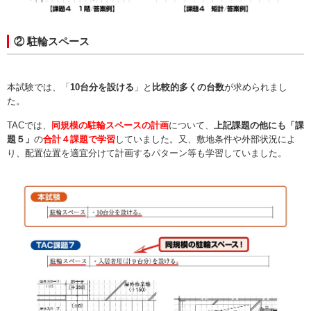
② 駐輪スペース
本試験では、「
10台分を設ける
」と
比較的多くの台数
が求められまし
た。
TACでは、
同規模の駐輪スペースの計画
について、
上記課題の他にも「課
題５」
の
合計４課題で学習
していました。又、敷地条件や外部状況によ
り、配置位置を適宜分けて計画するパターン等も学習していました。