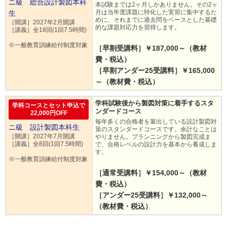
ニ級 総合設計製図本科
本試験までは2ヶ月しかありません。その2ヶ
月は当年度課題に特化した実習に集中するた
生
めに、それまでに過去問をベースとした基礎
［開講］2027年2月開講
的な課題対応力を習得します。
［講義］全18回(1回7.5時間)
※一般教育訓練給付制度対象
［早割受講料］￥187,000～（教材
費・税込）
［早割アンダー25受講料］￥165,000
～（教材費・税込）
学科試験後から製図対策に着手するスタ
学科コースとセット申込で
ンダードコース
22,000円OFF
毎年多くの合格者を輩出している設計製図対
ニ級 設計製図本科生
策のスタンダードコースです。余計なことは
［開講］2027年7月開講
やりません。プランニングから製図完成ま
［講義］全8回(1回7.5時間)
で、合格レベルの設計力を基本から養成しま
す。
※一般教育訓練給付制度対象
［通常受講料］￥154,000～（教材
費・税込）
［アンダー25受講料］￥132,000～
（教材費・税込）