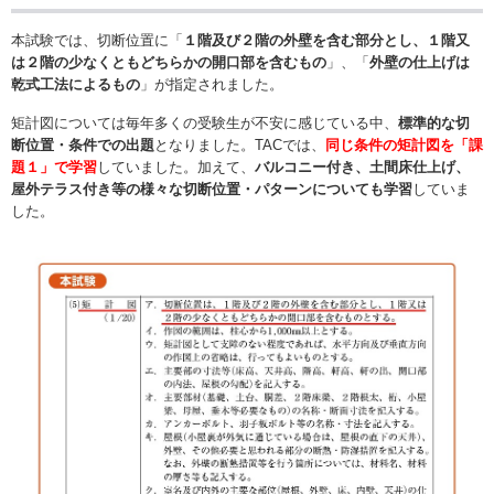
本試験では、切断位置に「
１階及び２階の外壁を含む部分とし、１階又
は２階の少なくともどちらかの開口部を含むもの
」、「
外壁の仕上げは
乾式工法によるもの
」が指定されました。
矩計図については毎年多くの受験生が不安に感じている中、
標準的な切
断位置・条件での出題
となりました。TACでは、
同じ条件の矩計図を「課
題１」で学習
していました。加えて、
バルコニー付き、土間床仕上げ、
屋外テラス付き等の様々な切断位置・パターンについても学習
していま
した。