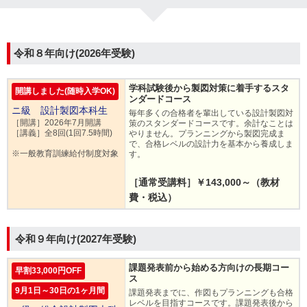
令和８年向け(2026年受験)
学科試験後から製図対策に着手するスタ
開講しました(随時入学OK)
ンダードコース
ニ級 設計製図本科生
毎年多くの合格者を輩出している設計製図対
［開講］2026年7月開講
策のスタンダードコースです。余計なことは
［講義］全8回(1回7.5時間)
やりません。プランニングから製図完成ま
で、合格レベルの設計力を基本から養成しま
※一般教育訓練給付制度対象
す。
［通常受講料］￥143,000～（教材
費・税込）
令和９年向け(2027年受験)
課題発表前から始める方向けの長期コー
早割33,000円OFF
ス
9月1日～30日の1ヶ月間
課題発表までに、作図もプランニングも合格
レベルを目指すコースです。課題発表後から