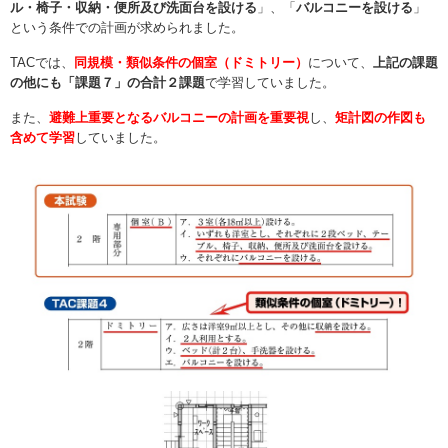
ル・椅子・収納・便所及び洗面台を設ける
」、「
バルコニーを設ける
」
という条件での計画が求められました。
TACでは、
同規模・類似条件の個室（ドミトリー）
について、
上記の課題
の他にも「課題７」の合計２課題
で学習していました。
また、
避難上重要となるバルコニーの計画を重要視
し、
矩計図の作図も
含めて学習
していました。