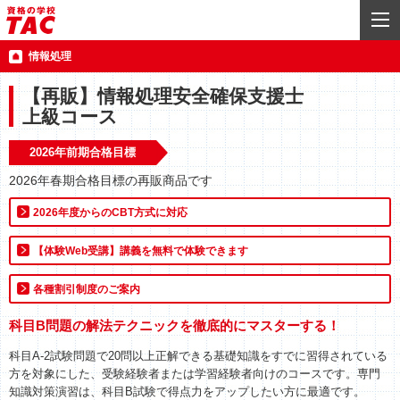
情報処理
【再販】情報処理安全確保支援士
上級コース
2026年前期合格目標
2026年春期合格目標の再販商品です
2026年度からのCBT方式に対応
【体験Web受講】講義を無料で体験できます
各種割引制度のご案内
科目B問題の解法テクニックを徹底的にマスターする！
科目A-2試験問題で20問以上正解できる基礎知識をすでに習得されている
方を対象にした、受験経験者または学習経験者向けのコースです。専門
知識対策演習は、科目B試験で得点力をアップしたい方に最適です。