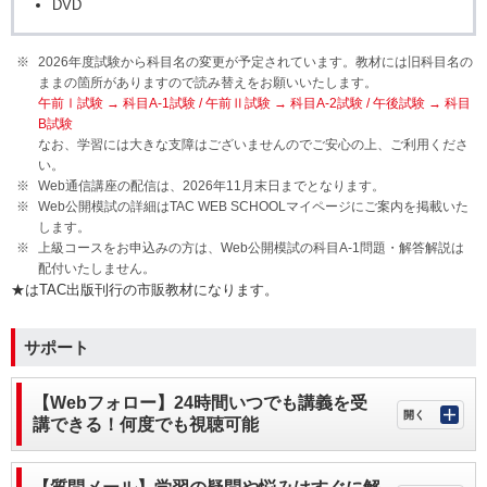
DVD
2026年度試験から科目名の変更が予定されています。教材には旧科目名の
ままの箇所がありますので読み替えをお願いいたします。
午前Ⅰ試験 → 科目A-1試験 / 午前Ⅱ試験 → 科目A-2試験 / 午後試験 → 科目
B試験
なお、学習には大きな支障はございませんのでご安心の上、ご利用くださ
い。
Web通信講座の配信は、2026年11月末日までとなります。
Web公開模試の詳細はTAC WEB SCHOOLマイページにご案内を掲載いた
します。
上級コースをお申込みの方は、Web公開模試の科目A-1問題・解答解説は
配付いたしません。
★はTAC出版刊行の市販教材になります。
サポート
【Webフォロー】24時間いつでも講義を受
講できる！何度でも視聴可能