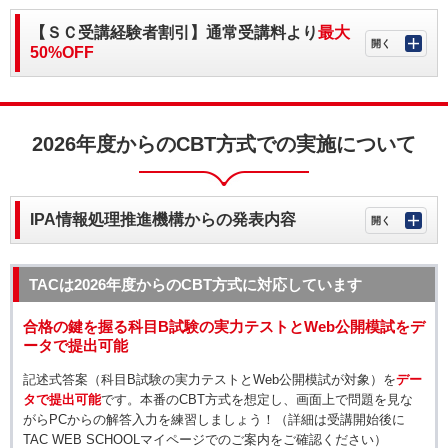
【ＳＣ受講経験者割引】通常受講料より
最大
50%OFF
2026年度からのCBT方式での実施について
IPA情報処理推進機構からの発表内容
TACは2026年度からのCBT方式に対応しています
合格の鍵を握る科目B試験の実力テストとWeb公開模試をデ
ータで提出可能
記述式答案（科目B試験の実力テストとWeb公開模試が対象）を
デー
タで提出可能
です。本番のCBT方式を想定し、画面上で問題を見な
がらPCからの解答入力を練習しましょう！（詳細は受講開始後に
TAC WEB SCHOOLマイページでのご案内をご確認ください）