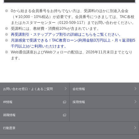
0から始まる会員番号をお持ちでない方は、受講料のほかに別途入会金
（￥10,000・
10%
税込）が必要です。会員番号につきましては、TAC各校
またはカスタマーセンター（0120-509-117）までお問い合わせください。
受講料には、教材費・消費税
10%
が含まれています。
再受講割引・ステップアップ割引の詳細はこちらをご覧ください。
月謝感覚で受講できる！TAC教育ローン(利用金額3万円以上・月々返済額5
千円以上)がご利用いただけます。
Web通信講座およびWebフォローの配信は、2026年11月末日までとなり
ます。
お問い合わせ窓口・よくあるご質問
会社情報
IR情報
採用情報
就職情報
行動憲章