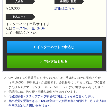
入会金
各種割引制度
￥10,000
詳細はこちら
商品コード
インターネット申込サイトま
たは
コースNo.一覧（PDF）
にてご確認ください。
インターネットで申込む
申込方法を見る
0から始まる会員番号をお持ちでない方は、受講料のほかに別途入会金
（￥10,000・
10%
税込）が必要です。会員番号につきましては、TAC各校
またはカスタマーセンター（0120-509-117）までお問い合わせください。
受講料には、教材費・消費税
10%
が含まれています。
再受講割引・ステップアップ割引の詳細はこちらをご覧ください。
月謝感覚で受講できる！TAC教育ローン(利用金額3万円以上・月々返済額5
千円以上)がご利用いただけます。