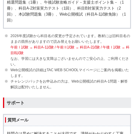
精選問題集（1冊）、午後試験攻略ガイド－支援士ポイント集－（1
冊）、
科目A-2
対策実力テスト（1回）、
科目B
対策実力テスト（2
回）、本試験問題集（3冊）、Web公開模試（
科目A-1
試験免除）（1
回）
2026年度試験から科目名の変更が予定されています。教材には旧科目名の
ままの箇所がありますので読み替えをお願いいたします。
午前Ⅰ試験 → 科目A-1試験 / 午前Ⅱ試験 → 科目A-2試験 / 午後Ⅰ試験 → 科
目B試験
なお、学習には大きな支障はございませんのでご安心の上、ご利用くださ
い。
Web公開模試の詳細はTAC WEB SCHOOLマイページにご案内を掲載いた
します。
チャレンジパックをお申込みの方は、Web公開模試の
科目A-1
問題・解答
解説は配付いたしません。
サポート
質問メール
疑問点は早めに解決することが大切です。講師がわかりやすく丁寧