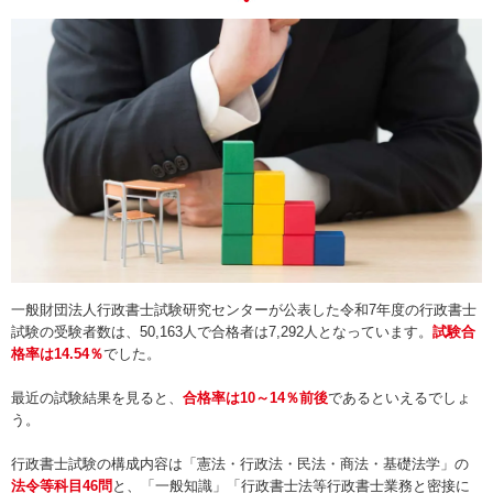
一般財団法人行政書士試験研究センターが公表した令和7年度の行政書士
試験の受験者数は、50,163人で合格者は7,292人となっています。
試験合
格率は14.54％
でした。
最近の試験結果を見ると、
合格率は10～14％前後
であるといえるでしょ
う。
行政書士試験の構成内容は「憲法・行政法・民法・商法・基礎法学」の
法令等科目46問
と、「一般知識」「行政書士法等行政書士業務と密接に