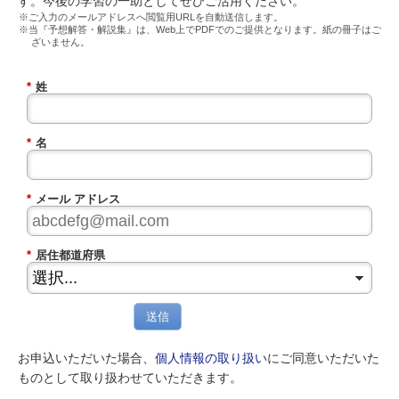
す。今後の学習の一助としてぜひご活用ください。
※ご入力のメールアドレスへ閲覧用URLを自動送信します。
※当『予想解答・解説集』は、Web上でPDFでのご提供となります。紙の冊子はご
ざいません。
*
姓
*
名
*
メール アドレス
*
居住都道府県
送信
お申込いただいた場合、
個人情報の取り扱い
にご同意いただいた
ものとして取り扱わせていただきます。