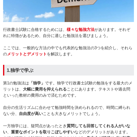
行政書士試験に合格するためには、
様々な勉強方法
があります。それぞ
れに特徴があるため、自分に適した勉強法を選びましょう。
ここでは、一般的な方法の中でも代表的な勉強法の3つを紹介し、それら
の
メリットとデメリット
を解説します。
1.独学で学ぶ
第1の勉強法は
「独学」
です。独学で行政書士試験の勉強をする最大のメ
リットは、
大幅に費用を抑えられる
ことにあります。テキストや過去問
といった教材の費用のみで済むためです。
自分の生活リズムに合わせて勉強時間を決められるので、時間に縛られ
ない分、
自由度が高い
ことも大きなメリットでしょう。
一方独学には、疑問点があったとき
質問しても回答してくれる人がいな
い
、
重要なポイントを取りこぼしやすい
などのデメリットがあります。