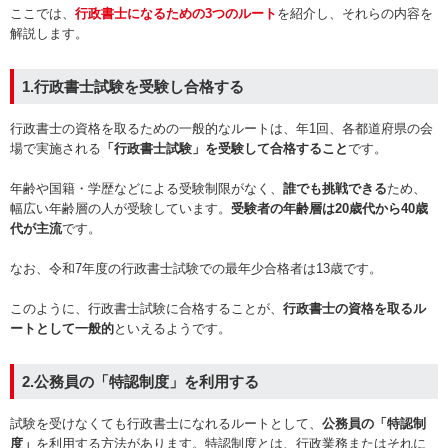
ここでは、
行政書士になるための3つのルート
を紹介し、それらの内容を
解説します。
1.行政書士試験を受験し合格する
行政書士の資格を取るための一般的なルートは、年1回、各都道府県の会
場で実施される
「行政書士試験」を受験して合格すること
です。
年齢や国籍・学歴などによる受験制限がなく、
誰でも挑戦できる
ため、
幅広い年齢層の人が受験しています。
受験者の年齢層は20歳代から40歳
代が主流
です。
なお、令和7年度の行政書士試験での最年少合格者は13歳です。
このように、行政書士試験に合格することが、
行政書士の資格を取るル
ートとして一般的
といえるようです。
2.公務員の「特認制度」を利用する
試験を受けなくても行政書士になれるルートとして、
公務員の「特認制
度」
を利用する方法があります。特認制度とは、行政業務またはそれに