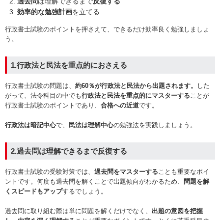
過去問
は理解できるまで
反復する
効率的な勉強計画
を立てる
行政書士試験のポイントを押さえて、できるだけ効率良く勉強しましょ
う。
1.行政法と民法を重点的におさえる
行政書士試験の問題は、
約60％が行政法と民法から出題されます。
した
がって、法令科目の中でも
行政法と民法を重点的にマスターする
ことが
行政書士試験のポイントであり、
合格への近道
です。
行政法は暗記中心
で、
民法は理解中心
の勉強法を実践しましょう。
2.過去問は理解できるまで反復する
行政書士試験の受験対策では、
過去問をマスターする
ことも重要なポイ
ントです。何度も過去問を解くことで出題傾向がわかるため、
問題を解
くスピードもアップ
するでしょう。
過去問に取り組む際は単に問題を解くだけでなく、
出題の意図を把握