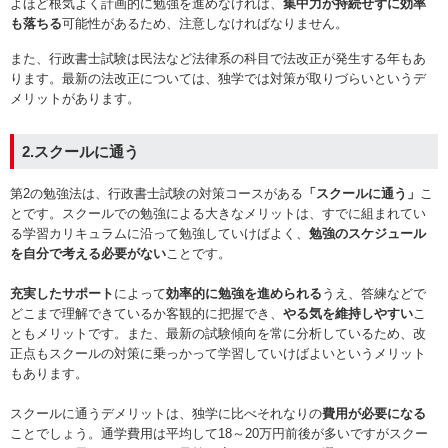
よほど根気よく計画的に勉強を進めなければ、
集中力が持続せずに効率
も落ちる
可能性があるため、注意しなければなりません。
また、行政書士試験は民法など法律系の科目で法改正が発生する年もあ
ります。最新の法改正については、独学では対策が取りづらいというデ
メリットがあります。
2.スクールに通う
第2の勉強法は、行政書士試験の対策コースがある
「スクールに通う」
こ
とです。スクールでの勉強による大きなメリットは、すでに組まれてい
る学習カリキュラムに沿って勉強していけばよく、
勉強のスケジュール
を自分で考える必要がない
ことです。
充実したサポート
によって
効率的に勉強を進められる
うえ、答練などで
どこまで理解できているか客観的に把握でき、
やる気を維持しやすい
こ
ともメリットです。また、最新の試験傾向を常に分析しているため、改
正点もスクールの対策に乗っかって学習していけばよいというメリット
もあります。
スクールに通うデメリットは、独学に比べそれなりの
費用が必要になる
ことでしょう。通学費用は平均して18～20万円前後が多いですがスクー