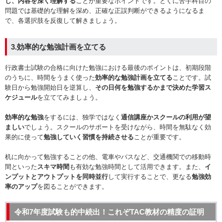
し、内容を深く理解する
ことが重要なポイントです。とくに苦手科目の
問題では基礎的な理解を深め、正確な正誤判断ができるようになるま
で、各選択肢を反復して解きましょう。
3.効率的な勉強計画を立てる
行政書士試験の合格に向けた勉強における最後のポイントは、初期段階
のうちに、時間をうまく使った
効率的な勉強計画を立てる
ことです。試
験日から勉強開始日を逆算し、
その日何を勉強するかまで決めた学習ス
ケジュール
を立ててみましょう。
効率的な勉強
をするには、独学ではなく
通信講座かスクールの利用が望
ましい
でしょう。スクールのサポートを受けながら、時間を無駄なく効
果的に使って
勉強していく習慣を持続させる
ことが重要です。
机に向かって勉強することの他、電車やバスなど、交通機関での移動時
間といった
スキマ時間
も有効な勉強時間として活用できます。また、
イ
ンプットとアウトプットを同時並行
して実行することで、更なる
勉強効
率のアップ
を図ることができます。
令和7年度試験も的中続出！これぞTAC教材の精度の証明