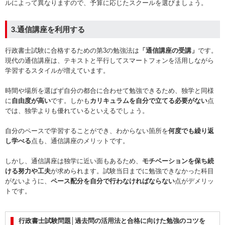
ルによって異なりますので、予算に応じたスクールを選びましょう。
3.通信講座を利用する
行政書士試験に合格するための第3の勉強法は
「通信講座の受講」
です。
現代の通信講座は、テキストと平行してスマートフォンを活用しながら
学習するスタイルが増えています。
時間や場所を選ばず自分の都合に合わせて勉強できるため、独学と同様
に
自由度が高い
です。しかも
カリキュラムを自分で立てる必要がない
点
では、独学よりも優れているといえるでしょう。
自分のペースで学習することができ、わからない箇所を
何度でも繰り返
し学べる
点も、通信講座のメリットです。
しかし、通信講座は独学に近い面もあるため、
モチベーションを保ち続
ける努力や工夫
が求められます。試験当日までに勉強できなかった科目
がないように、
ペース配分を自分で行わなければならない
点がデメリッ
トです。
行政書士試験問題│過去問の活用法と合格に向けた勉強のコツを