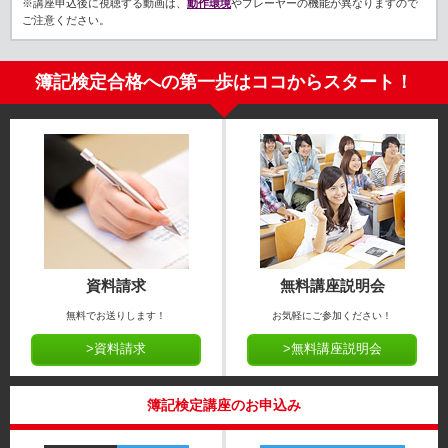
※講座申込後に視聴する動画は、
動作環境
やプレーヤーの機能が異なりますので
ご注意ください。
簿記検定合格への第一歩はココからスタート！
資料請求
無料講座説明会
無料でお送りします！
お気軽にご参加ください！
>資料請求
>無料講座説明会
簿記検定講座のお申込み