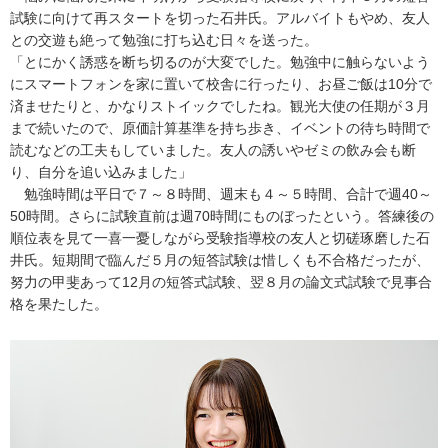
試験に向けて再スタートを切った石井氏。アルバイトもやめ、友人
との交遊も絶って勉強に打ち込む日々を送った。
「とにかく誘惑を断ち切るのが大変でした。勉強中に触らないよう
にスマートフォンを家に置いて校舎に行ったり、お昼ご飯は10分で
済ませたりと、かなりストイックでしたね。観光大使の任期が３月
まで続いたので、原価計算基準を持ち歩き、イベントの待ち時間で
読むなどの工夫もしていました。友人の誘いやゼミの飲み会も断
り、自分を追い込みました」
勉強時間は平日で７～８時間、週末も４～５時間、合計で週40～
50時間。さらに試験直前は週70時間にものぼったという。答練後の
順位表を見て一喜一憂しながら受験指導校の友人と切磋琢磨した石
井氏。短期間で臨んだ５月の短答試験は惜しくも不合格だったが、
努力の甲斐あって12月の短答式試験、翌８月の論文式試験で見事合
格を果たした。