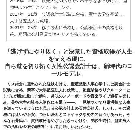
2016年 20歳 観光大使の活動での出来事をきっかけに、勉
強中心の生活にシフトチェンジ。
2017年 21歳 公認会計士試験に合格。翌年大学を卒業し、
大手監査法人に就職。
2021年 25歳 修了考査に合格し、公認会計士の資格を取
得。順調に会計業界でキャリアを積んでいる。
「逃げずにやり抜く」と決意した資格取得が人生
を支える礎に。
自ら道を切り拓く女性公認会計士は、新時代のロ
ールモデル。
ミス鎌倉に選出された経験を持ち、慶應義塾大学在学中に公認会計士
試験に合格。新卒で大手監査法人に就職し、監査業務やリクルーターと
しての活動に勤しむ傍ら、趣味のスノーボードや音楽ライブ遠征を楽し
み、美術大学の社会人講座にも通う――。一見華やかで順風満帆な人生
を送っているようにも見える公認会計士の石井奈緒氏。しかし、その過
程には迷いや不安、つらい決断とストイックな努力の日々があった。そ
んな石井氏に、資格取得をめざしたきっかけや、受験生時代、監査法人
での活動や今後の展望についてお話しいただいた。