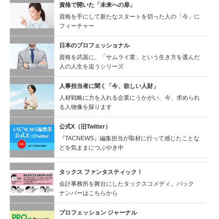
資格で開いた「未来への扉」
資格を手にして新たなスタートを切った人の「今」に
フィーチャー
日本のプロフェッショナル
資格を武器に、「サムライ業」という生き方を選んだ
人の人生を追うシリーズ
人事担当者に聞く
「今、欲しい人財」
人材戦略に力を入れる企業にうかがい、今、求められ
る人物像を探ります
公式X（旧Twitter）
『TACNEWS』編集担当が取材に行って感じたことな
どを気ままにつぶやき中
タックス ファンタスティック！
会計事務所を舞台にしたタックスコメディ。バック
ナンバーはこちらから
プロフェッション ジャーナル