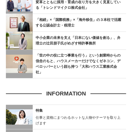
変革とともに採用・育成の在り方を大きく見直してい
る「トレンドマイクロ株式会社」
「相続」×「国際税務」×「海外移住」の３本柱で活躍
する公認会計士・税理士
中小企業の未来を支え「日本にない価値を創る」、弁
理士の辻󠄀田朋子氏がめざす特許事務所
「世の中の役に立つ事業を行う」という創業時からの
信念のもと、ハウスメーカーだけでなくゼネコン、デ
ベロッパーという顔も持つ「大和ハウス工業株式会
社」
INFORMATION
特集
仕事と資格にまつわるホットな人物やテーマを取り上
げます