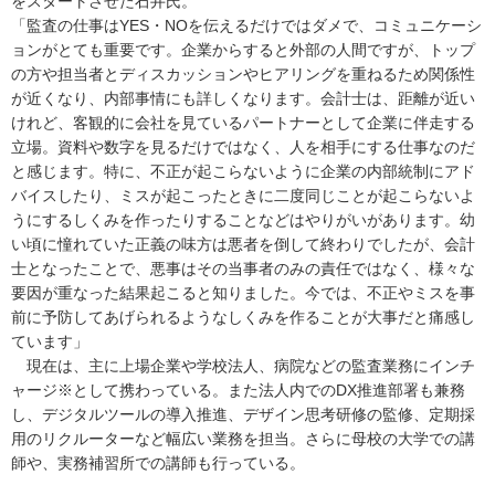
をスタートさせた石井氏。
「監査の仕事はYES・NOを伝えるだけではダメで、コミュニケーシ
ョンがとても重要です。企業からすると外部の人間ですが、トップ
の方や担当者とディスカッションやヒアリングを重ねるため関係性
が近くなり、内部事情にも詳しくなります。会計士は、距離が近い
けれど、客観的に会社を見ているパートナーとして企業に伴走する
立場。資料や数字を見るだけではなく、人を相手にする仕事なのだ
と感じます。特に、不正が起こらないように企業の内部統制にアド
バイスしたり、ミスが起こったときに二度同じことが起こらないよ
うにするしくみを作ったりすることなどはやりがいがあります。幼
い頃に憧れていた正義の味方は悪者を倒して終わりでしたが、会計
士となったことで、悪事はその当事者のみの責任ではなく、様々な
要因が重なった結果起こると知りました。今では、不正やミスを事
前に予防してあげられるようなしくみを作ることが大事だと痛感し
ています」
現在は、主に上場企業や学校法人、病院などの監査業務にインチ
ャージ※として携わっている。また法人内でのDX推進部署も兼務
し、デジタルツールの導入推進、デザイン思考研修の監修、定期採
用のリクルーターなど幅広い業務を担当。さらに母校の大学での講
師や、実務補習所での講師も行っている。