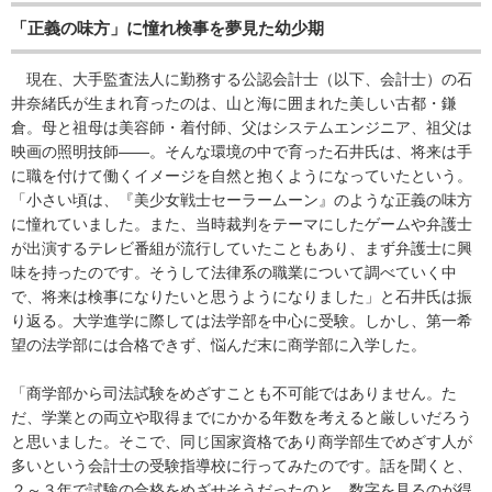
「正義の味方」に憧れ検事を夢見た幼少期
現在、大手監査法人に勤務する公認会計士（以下、会計士）の石
井奈緒氏が生まれ育ったのは、山と海に囲まれた美しい古都・鎌
倉。母と祖母は美容師・着付師、父はシステムエンジニア、祖父は
映画の照明技師――。そんな環境の中で育った石井氏は、将来は手
に職を付けて働くイメージを自然と抱くようになっていたという。
「小さい頃は、『美少女戦士セーラームーン』のような正義の味方
に憧れていました。また、当時裁判をテーマにしたゲームや弁護士
が出演するテレビ番組が流行していたこともあり、まず弁護士に興
味を持ったのです。そうして法律系の職業について調べていく中
で、将来は検事になりたいと思うようになりました」と石井氏は振
り返る。大学進学に際しては法学部を中心に受験。しかし、第一希
望の法学部には合格できず、悩んだ末に商学部に入学した。
「商学部から司法試験をめざすことも不可能ではありません。た
だ、学業との両立や取得までにかかる年数を考えると厳しいだろう
と思いました。そこで、同じ国家資格であり商学部生でめざす人が
多いという会計士の受験指導校に行ってみたのです。話を聞くと、
２～３年で試験の合格をめざせそうだったのと、数字を見るのが得