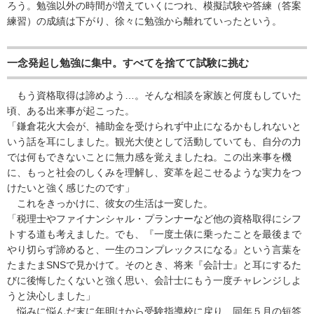
ろう。勉強以外の時間が増えていくにつれ、模擬試験や答練（答案
練習）の成績は下がり、徐々に勉強から離れていったという。
一念発起し勉強に集中。すべてを捨てて試験に挑む
もう資格取得は諦めよう…。そんな相談を家族と何度もしていた
頃、ある出来事が起こった。
「鎌倉花火大会が、補助金を受けられず中止になるかもしれないと
いう話を耳にしました。観光大使として活動していても、自分の力
では何もできないことに無力感を覚えましたね。この出来事を機
に、もっと社会のしくみを理解し、変革を起こせるような実力をつ
けたいと強く感じたのです」
これをきっかけに、彼女の生活は一変した。
「税理士やファイナンシャル・プランナーなど他の資格取得にシフ
トする道も考えました。でも、『一度土俵に乗ったことを最後まで
やり切らず諦めると、一生のコンプレックスになる』という言葉を
たまたまSNSで見かけて。そのとき、将来『会計士』と耳にするた
びに後悔したくないと強く思い、会計士にもう一度チャレンジしよ
うと決心しました」
悩みに悩んだ末に年明けから受験指導校に戻り、同年５月の短答