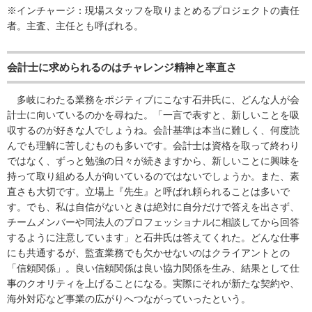
※インチャージ：現場スタッフを取りまとめるプロジェクトの責任
者。主査、主任とも呼ばれる。
会計士に求められるのはチャレンジ精神と率直さ
多岐にわたる業務をポジティブにこなす石井氏に、どんな人が会
計士に向いているのかを尋ねた。「一言で表すと、新しいことを吸
収するのが好きな人でしょうね。会計基準は本当に難しく、何度読
んでも理解に苦しむものも多いです。会計士は資格を取って終わり
ではなく、ずっと勉強の日々が続きますから、新しいことに興味を
持って取り組める人が向いているのではないでしょうか。また、素
直さも大切です。立場上『先生』と呼ばれ頼られることは多いで
す。でも、私は自信がないときは絶対に自分だけで答えを出さず、
チームメンバーや同法人のプロフェッショナルに相談してから回答
するように注意しています」と石井氏は答えてくれた。どんな仕事
にも共通するが、監査業務でも欠かせないのはクライアントとの
「信頼関係」。良い信頼関係は良い協力関係を生み、結果として仕
事のクオリティを上げることになる。実際にそれが新たな契約や、
海外対応など事業の広がりへつながっていったという。