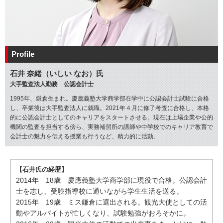
Profile
石井 奈緒（いしい なお）氏
大手監査法人勤務 公認会計士
1995年、鎌倉生まれ。慶應義塾大学商学部在学中に公認会計士試験に合格
し、卒業後は大手監査法人に就職。2021年４月に修了考査に合格し、本格
的に公認会計士としてのキャリアをスタートさせる。現在は上場企業や公的
機関の監査を担当する傍ら、実務補習所の講師や中学校でのキャリア教育で
会計士の魅力を伝える授業も行うなど、精力的に活動。
【石井氏の経歴】
2014年 18歳 慶應義塾大学商学部に現役で合格。公認会計
士を志し、受験指導校に通いながら学生生活を送る。
2015年 19歳 ミス鎌倉に選出される。観光大使としての活
動やアルバイトが忙しくなり、試験勉強がおろそかに。