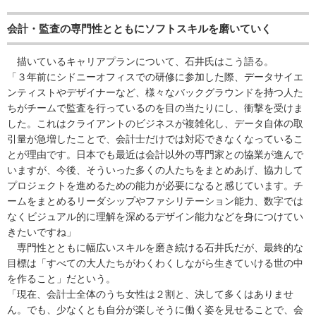
会計・監査の専門性とともにソフトスキルを磨いていく
描いているキャリアプランについて、石井氏はこう語る。
「３年前にシドニーオフィスでの研修に参加した際、データサイエ
ンティストやデザイナーなど、様々なバックグラウンドを持つ人た
ちがチームで監査を行っているのを目の当たりにし、衝撃を受けま
した。これはクライアントのビジネスが複雑化し、データ自体の取
引量が急増したことで、会計士だけでは対応できなくなっているこ
とが理由です。日本でも最近は会計以外の専門家との協業が進んで
いますが、今後、そういった多くの人たちをまとめあげ、協力して
プロジェクトを進めるための能力が必要になると感じています。チ
ームをまとめるリーダシップやファシリテーション能力、数字では
なくビジュアル的に理解を深めるデザイン能力などを身につけてい
きたいですね」
専門性とともに幅広いスキルを磨き続ける石井氏だが、最終的な
目標は「すべての大人たちがわくわくしながら生きていける世の中
を作ること」だという。
「現在、会計士全体のうち女性は２割と、決して多くはありませ
ん。でも、少なくとも自分が楽しそうに働く姿を見せることで、会