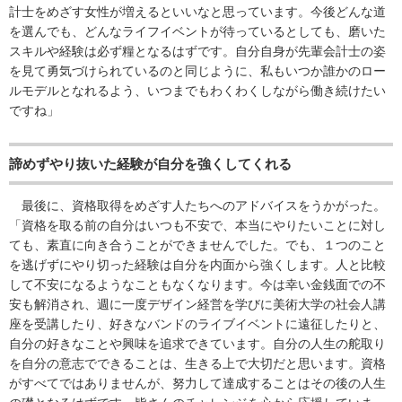
計士をめざす女性が増えるといいなと思っています。今後どんな道
を選んでも、どんなライフイベントが待っているとしても、磨いた
スキルや経験は必ず糧となるはずです。自分自身が先輩会計士の姿
を見て勇気づけられているのと同じように、私もいつか誰かのロー
ルモデルとなれるよう、いつまでもわくわくしながら働き続けたい
ですね」
諦めずやり抜いた経験が自分を強くしてくれる
最後に、資格取得をめざす人たちへのアドバイスをうかがった。
「資格を取る前の自分はいつも不安で、本当にやりたいことに対し
ても、素直に向き合うことができませんでした。でも、１つのこと
を逃げずにやり切った経験は自分を内面から強くします。人と比較
して不安になるようなこともなくなります。今は幸い金銭面での不
安も解消され、週に一度デザイン経営を学びに美術大学の社会人講
座を受講したり、好きなバンドのライブイベントに遠征したりと、
自分の好きなことや興味を追求できています。自分の人生の舵取り
を自分の意志でできることは、生きる上で大切だと思います。資格
がすべてではありませんが、努力して達成することはその後の人生