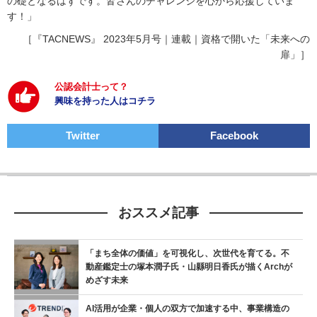
の礎となるはずです。皆さんのチャレンジを心から応援していま
す！」
［『TACNEWS』 2023年5月号｜連載｜資格で開いた「未来への
扉」］
公認会計士って？
興味を持った人はコチラ
Twitter
Facebook
おススメ記事
「まち全体の価値」を可視化し、次世代を育てる。不
動産鑑定士の塚本潤子氏・山縣明日香氏が描くArchが
めざす未来
AI活用が企業・個人の双方で加速する中、事業構造の