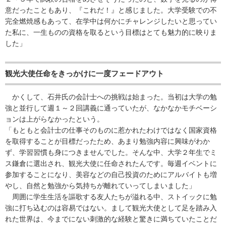
意だったこともあり、『これだ！』と感じました。大学受験での不
完全燃焼感もあって、在学中は何かにチャレンジしたいと思ってい
た私に、一生ものの資格を取るという目標はとても魅力的に映りま
した」
観光大使任命をきっかけに一度フェードアウト
かくして、石井氏の会計士への挑戦は始まった。当初は大学の勉
強と並行して週１～２回講義に通っていたが、なかなかモチベーシ
ョンは上がらなかったという。
「もともと会計士の仕事そのものに惹かれたわけではなく国家資格
を取得することが目標だったため、あまり勉強内容に興味がわか
ず、学習習慣も身につきませんでした。そんな中、大学２年生でミ
ス鎌倉に選出され、観光大使に任命されたんです。毎週イベントに
参加することになり、美容などの自己投資のためにアルバイトも増
やし、自然と勉強から気持ちが離れていってしまいました」
周囲に学生生活を謳歌する友人たちが溢れる中、ストイックに勉
強に打ち込むのは容易ではない。まして観光大使として足を踏み入
れた世界は、今までにない刺激的な経験と驚きに満ちていたことだ