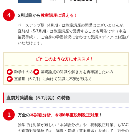
4
5月以降から
教室講座に通える！
ベースアップ期（4月期）は教室講座の開講はございませんが、
直前期（5-7月期）は教室講座で受講することも可能です（申込
後要手続）。ご自身の学習状況に合わせて受講メディアはお選び
いただけます。
このような方にオススメ！
独学中の方
基礎論点の知識や解き方を再確認したい方
直前期（5-7月）に向けて知識に不安が残る方
直前対策講座（5-7月期）の特徴
1
万全の
本試験分析、令和8年度税制改正対策
！
独学では対策が難しい「本試験分析」や「税制改正対策」もTAC
の直前対策講座では、講義・答練（答案練習）を通して、万全の