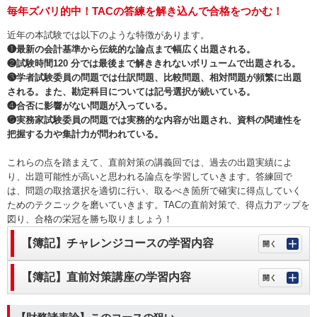
毎年ズバリ的中！TACの答練を解き込んで合格をつかむ！
近年の本試験では以下のような特徴があります。
❶最新の会計基準から伝統的な論点まで幅広く出題される。
❷試験時間120 分では最後まで解ききれないボリュームで出題される。
❸学者試験委員の問題では仕訳問題、比較問題、相対問題が頻繁に出題
される。また、勘定科目については記号選択が続いている。
❹合否に影響がない問題が入っている。
❺実務家試験委員の問題では実務的な内容が出題され、資料の関連性を
把握する力や集計力が問われている。
これらの点を踏まえて、直前対策の講義回では、過去の出題実績によ
り、出題可能性が高いと思われる論点を学習していきます。答練回で
は、問題の取捨選択を適切に行い、取るべき箇所で確実に得点していく
ためのテクニックを磨いていきます。TACの直前対策で、得点力アップを
図り、合格の栄冠を勝ち取りましょう！
【簿記】チャレンジコースの学習内容
【簿記】直前対策講座の学習内容