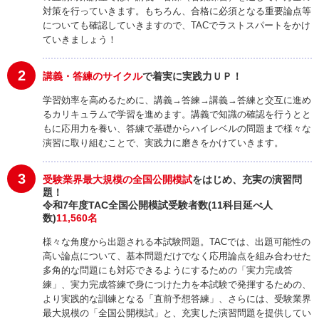
対策を行っていきます。もちろん、合格に必須となる重要論点等
についても確認していきますので、TACでラストスパートをかけ
ていきましょう！
2
講義・答練のサイクル
で着実に実践力ＵＰ！
学習効率を高めるために、講義→答練→講義→答練と交互に進め
るカリキュラムで学習を進めます。講義で知識の確認を行うとと
もに応用力を養い、答練で基礎からハイレベルの問題まで様々な
演習に取り組むことで、実践力に磨きをかけていきます。
3
受験業界最大規模の全国公開模試
をはじめ、充実の演習問
題！
令和7年度TAC全国公開模試受験者数(11科目延べ人
数)
11,560名
様々な角度から出題される本試験問題。TACでは、出題可能性の
高い論点について、基本問題だけでなく応用論点を組み合わせた
多角的な問題にも対応できるようにするための「実力完成答
練」、実力完成答練で身につけた力を本試験で発揮するための、
より実践的な訓練となる「直前予想答練」、さらには、受験業界
最大規模の「全国公開模試」と、充実した演習問題を提供してい