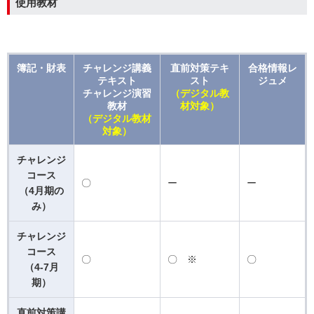
使用教材
簿記・財表
チャレンジ講義
直前対策テキ
合格情報レ
テキスト
スト
ジュメ
チャレンジ演習
（デジタル教
教材
材対象）
（デジタル教材
対象）
チャレンジ
コース
〇
ー
ー
（4月期の
み）
チャレンジ
コース
〇
〇 ※
〇
（4-7月
期）
直前対策講