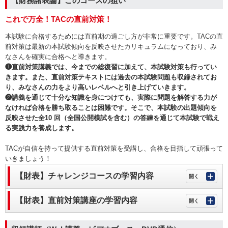
【財務諸表論】このコースの狙い
これで万全！TACの直前対策！
本試験に合格するためには直前期の過ごし方が非常に重要です。TACの直
前対策は最新の本試験傾向を反映させたカリキュラムになっており、み
なさんを確実に合格へと導きます。
❶直前対策講義では、今までの総復習に加えて、本試験対策も行ってい
きます。また、直前対策テキストには過去の本試験問題も収録されてお
り、みなさんの力をより高いレベルへと引き上げていきます。
❷講義を通じて十分な知識を身につけても、実際に問題を解答する力が
なければ合格を勝ち取ることは困難です。そこで、本試験の出題傾向を
反映させた全10 回（全国公開模試を含む）の答練を通じて本試験で戦え
る実践力を養成します。
TACが自信を持って提供する直前対策を受講し、合格を目指して頑張って
いきましょう！
【財表】チャレンジコースの学習内容
【財表】直前対策講座の学習内容