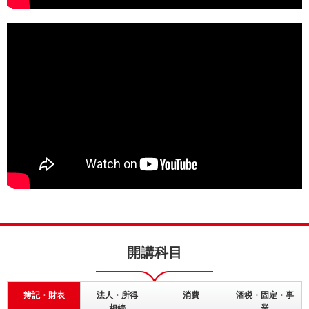
開講科目
簿記・財表
法人・所得
消費
酒税・固定・事
相続
業