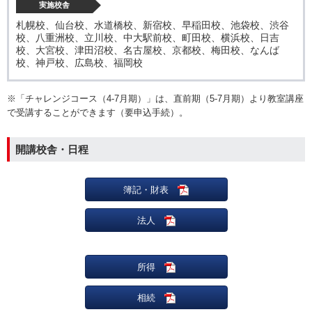
実施校舎
札幌校、仙台校、水道橋校、新宿校、早稲田校、池袋校、渋谷
校、八重洲校、立川校、中大駅前校、町田校、横浜校、日吉
校、大宮校、津田沼校、名古屋校、京都校、梅田校、なんば
校、神戸校、広島校、福岡校
※「チャレンジコース（4-7月期）」は、直前期（5-7月期）より教室講座
で受講することができます（要申込手続）。
開講校舎・日程
簿記・財表
法人
所得
相続