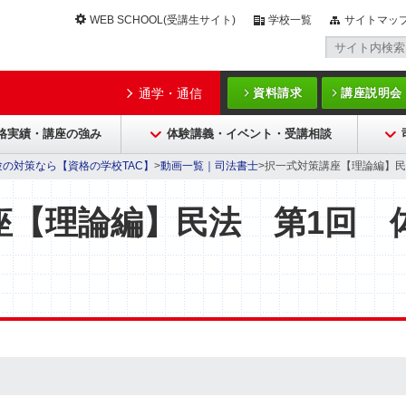
WEB SCHOOL(受講生サイト)
学校一覧
サイトマッ
通学・通信
資料請求
講座説明会
格実績・講座の強み
体験講義・イベント・受講相談
の対策なら【資格の学校TAC】
>
動画一覧｜司法書士
>択一式対策講座【理論編】民
座【理論編】民法 第1回 