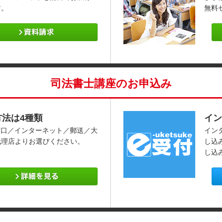
す。
無料
司法書士講座のお申込み
方法は4種類
イン
窓口／インターネット／郵送／大
イン
代理店よりお選びください。
し込
し込