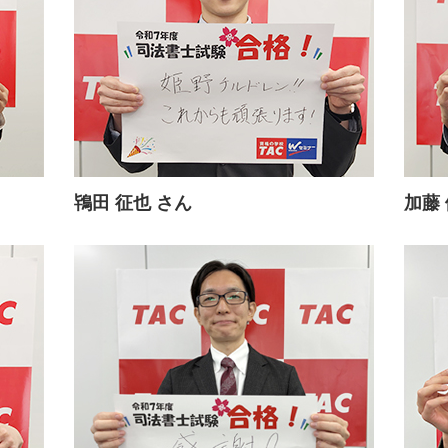
鴇田 征也 さん
加藤