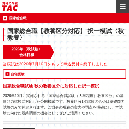
国家総合職
国家総合職【教養区分対応】 択一模試〈秋
教養〉
2026年〈秋試験〉
合格目標
当模試は2026年7月16日をもって申込受付を終了しました
自宅受験
国家総合職試験 秋の教養区分に対応した択一模試
2026年10月に実施される「国家総合職試験（大卒程度）教養区分」の基
礎能力試験に対応した公開模試です。教養区分1次試験の合否は基礎能力
試験のみで判定されます。ご自身の現在の実力や弱点を明確にし、本試
験に向けた最終調整の機会としてぜひご活用ください。