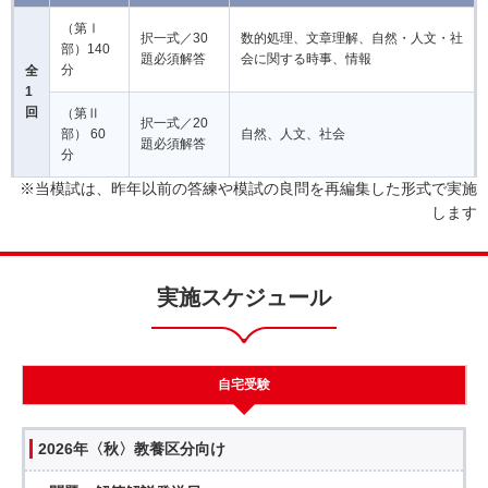
（第Ⅰ
択一式／30
数的処理、文章理解、自然・人文・社
部）140
題必須解答
会に関する時事、情報
分
全
1
回
（第Ⅱ
択一式／20
部） 60
自然、人文、社会
題必須解答
分
※当模試は、昨年以前の答練や模試の良問を再編集した形式で実施
します
実施スケジュール
自宅受験
2026年〈秋〉教養区分向け