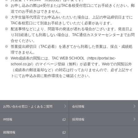
お申し込みの際はe受付またはTAC各校受付窓口にてお手続きください。郵
送でのお手続きはできません。
大学生協等代理店でお申込みいただいた場合は、上記の申込締切日までに
TAC各校窓口にて別途お手続きしていただく必要があります。
配送事情などにより、問題等の発送が遅れる場合がございます。発送日よ
り3日経過しても到着しない場合は、TAC通信カスタマーセンターまでお問
合せください。
答案提出締切日（TAC必着）を過ぎてから到着した答案は、採点・成績処
理できません。
Web成績表の閲覧には、TAC WEB SCHOOL（https://portal.tac-
school.co.jp/）のマイページ登録（無料）が必要です。Webでの閲覧以外
（成績表の郵送返却など）の対応は行っておりませんので、必ず上記サイ
トにてお申込み前に動作環境をご確認ください。
お問い合わせ窓口・よくあるご質問
会社情報
IR情報
採用情報
就職情報