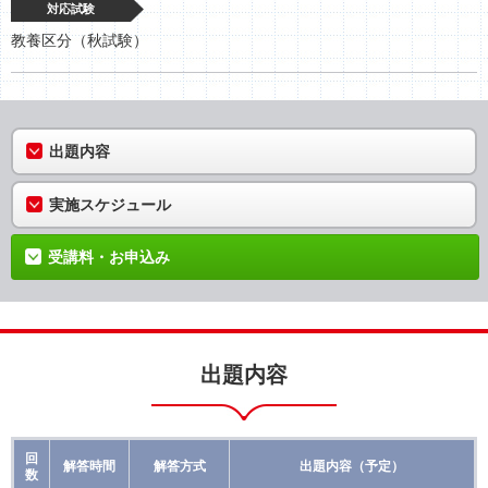
対応試験
教養区分（秋試験）
出題内容
実施スケジュール
受講料・お申込み
出題内容
回
解答時間
解答方式
出題内容（予定）
数