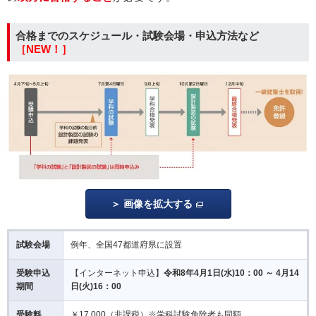
合格までのスケジュール・試験会場・申込方法など
［NEW！］
画像を拡大する
試験会場
例年、全国47都道府県に設置
受験申込
【インターネット申込】
令和8年4月1日(水)10：00 ～ 4月14
期間
日(火)16：00
受験料
￥17,000（非課税）※学科試験免除者も同額