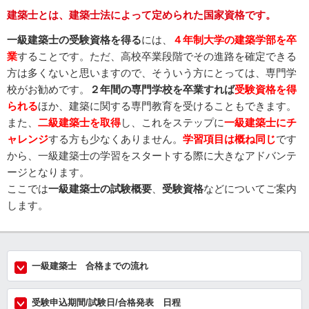
建築士とは、建築士法によって定められた国家資格です。
一級建築士の受験資格を得る
には、
４年制大学の建築学部を卒
業
することです。ただ、高校卒業段階でその進路を確定できる
方は多くないと思いますので、そういう方にとっては、専門学
校がお勧めです。
２年間の専門学校を卒業すれば
受験資格を得
られる
ほか、建築に関する専門教育を受けることもできます。
また、
二級建築士を取得
し、これをステップに
一級建築士にチ
ャレンジ
する方も少なくありません。
学習項目は概ね同じ
です
から、一級建築士の学習をスタートする際に大きなアドバンテ
ージとなります。
ここでは
一級建築士の試験概要
、
受験資格
などについてご案内
します。
一級建築士 合格までの流れ
受験申込期間/試験日/合格発表 日程