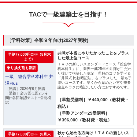
TACで一級建築士を目指す！
［学科対策］令和９年向け(2027年受験)
井澤が本当にやりたかったことをプラス
早割77,000円OFF（8月末
した最上位コース
まで）
ＴＡＣの新しいスタンダードコース「総合学
乗り換え割も新設
科本科生」に、業界一筋25年の井澤がこだわ
り抜いて構築した暗記・理解のコツを学べる
一級 総合学科本科生 井
「井澤式 比較暗記法」をプラスした、最も手
厚いコースです。早くから始めたい方や重要
澤Plus
論点をラクに暗記したい方におすすめです。
［開講］2026年9月開講
［講義］全87回(1回2.5時
間)+各回確認テスト+公開模
［早割受講料］￥440,000（教材費・
試
税込）
［早割アンダー25受講料］
￥396,000（教材費・税込）
秋から始める方向け！ＴＡＣの新しいス
早割77,000円OFF（8月末