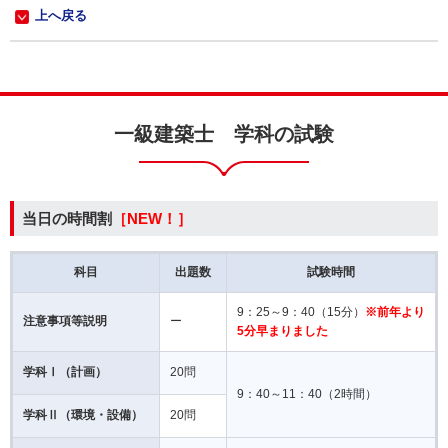
上へ戻る
一級建築士 学科の試験
当日の時間割
［NEW！］
科目
出題数
試験時間
9：25～9：40（15分）
※前年より
注意事項等説明
ー
5分早まりました
学科Ⅰ（計画）
20問
9：40～11：40（2時間）
学科Ⅱ（環境・設備）
20問