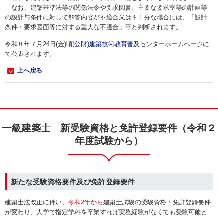
なお、建築基準法等の関係法令や要求図書、主要な要求室等の計画等
の設計与条件に対して解答内容が不適合又は不十分な場合には、「設計
条件・要求図面等に対する重大な不適合」等と判断されます。
令和８年７月24日(金)頃
(公財)建築技術教育普及
センターホームページに
て公表されます。
上へ戻る
一級建築士 新受験資格と免許登録要件（令和２
年度試験から）
新たな受験資格要件及び免許登録要件
建築士法改正に伴い、
令和2年から
建築士試験の受験資格・免許登録要件
が変わり、大学で指定学科を卒業すれば実務経験がなくても受験可能と