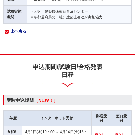
試験実施
（公財）建築技術教育普及センター
機関
※各都道府県の（社）建築士会連が実施協力
上へ戻る
申込期間/試験日/合格発表
日程
受験申込期間
［NEW！］
郵送受
窓口受
年度
インターネット受付
付
付
令和8
4月1日(水)10：00 ～ 4月14日(火)16：
※なし
※なし