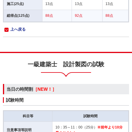
施工(25点)
13点
13点
13点
総得点(125点)
88点
92点
88点
上へ戻る
一級建築士 設計製図の試験
当日の時間割
［NEW！］
試験時間
科目等
試験時間
10：35～11：00（25分）
※前年より10分
注意事項等説明