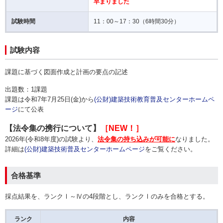
早まりました
試験時間
11：00～17：30（6時間30分）
試験内容
課題に基づく図面作成と計画の要点の記述
出題数：1課題
課題は令和7年7月25日(金)
から
(公財)建築技術教育普及センターホームペ
ージ
にて公表
【法令集の携行について】
［NEW！］
2026年(令和8年度)の試験より、
法令集の持ち込みが可能に
なりました。
詳細は
(公財)建築技術普及センターホームページ
をご覧ください。
合格基準
採点結果を、ランクⅠ～Ⅳの4段階とし、ランクⅠのみを合格とする。
ランク
内容