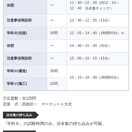
11：40～12：40（内12：10～
休憩
ー
12：40 法令集チェック）
注意事項等説明
ー
12：40～12：55（15分）
学科Ⅲ(法規)
30問
12：55～14：40（1時間45分）※
休憩
ー
14：40～15：00（20分）
注意事項等説明
ー
15：00～15：15（15分）
学科Ⅳ(構造)
30問
15：15～18：00（2時間45分）
学科Ⅴ(施工)
25問
①出題数：全125問
②形 式：四肢択一 マークシート方式
法令集の持ち込み
「学科Ⅲ」の試験時間のみ、法令集の持ち込みが可能。