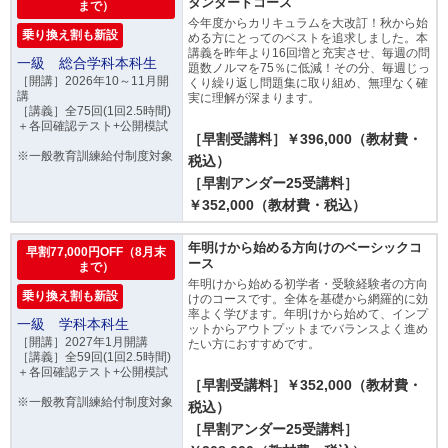
タンダードコース
まで）
今年度からカリキュラムを大改訂！秋から始
乗り換え割も新設
める方にとってのベストを追求しました。本
講義を昨年より16回増と充実させ、毎週の問
一級 総合学科本科生
題数ノルマを75％に低減！その分、毎週じっ
［開講］2026年10～11月開
くり繰り返し問題集に取り組め、無理なく確
講
実に理解が深まります。
［講義］全75回(1回2.5時間)
＋各回確認テスト+公開模試
［早割受講料］￥396,000（教材費・
※一般教育訓練給付制度対象
税込）
［早割アンダー25受講料］
￥352,000（教材費・税込）
年明けから始める方向けのベーシックコ
早割77,000円OFF（8月末
ース
まで）
年明けから始める初学者・受験経験者の方向
乗り換え割も新設
けのコースです。全体を基礎から網羅的に効
率よく学びます。年明けから始めて、インプ
一級 学科本科生
ットからアウトプットまでバランスよく進め
［開講］2027年1月開講
たい方におすすめです。
［講義］全59回(1回2.5時間)
＋各回確認テスト+公開模試
［早割受講料］￥352,000（教材費・
※一般教育訓練給付制度対象
税込）
［早割アンダー25受講料］