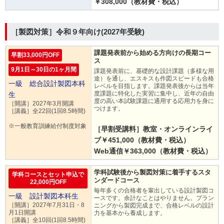
￥308,000（教材費・税込）
［製図対策］令和９年向け(2027年受験)
課題発表前から始める方向けの長期コー
早割33,000円OFF
ス
9月1日～30日の1ヶ月間
課題発表前に、基礎的な設計課題（多様な用
途）を通し、エスキスも作図スピードも合格
一級 総合設計製図本科
レベルを目指します。課題発表後からは当年
度課題に特化した実習に集中し、近年の自由
生
度の高い本試験課題に通用する応用力を身に
［開講］2027年3月開講
つけます。
［講義］全22回(1回8.5時間)
※一般教育訓練給付制度対象
［早割受講料］教室・オンラインライ
ブ￥451,000（教材費・税込）
Web通信￥363,000（教材費・税込）
学科試験後から製図対策に着手するスタ
学科コースとセット申込で
ンダードコース
22,000円OFF
毎年多くの合格者を輩出している設計製図コ
一級 設計製図本科生
ースです。余計なことはやりません。プラン
［開講］2027年7月31日・8
ニングから製図完成まで、合格レベルの設計
月1日開講
力を基本から養成します。
［講義］全10回(1回8.5時間)