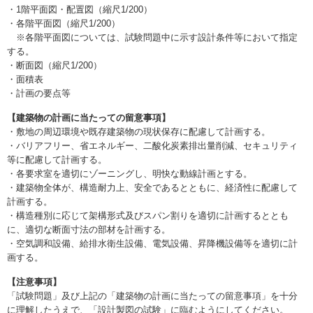
・1階平面図・配置図（縮尺1/200）
・各階平面図（縮尺1/200）
※各階平面図については、試験問題中に示す設計条件等において指定
する。
・断面図（縮尺1/200）
・面積表
・計画の要点等
【建築物の計画に当たっての留意事項】
・敷地の周辺環境や既存建築物の現状保存に配慮して計画する。
・バリアフリー、省エネルギー、二酸化炭素排出量削減、セキュリティ
等に配慮して計画する。
・各要求室を適切にゾーニングし、明快な動線計画とする。
・建築物全体が、構造耐力上、安全であるとともに、経済性に配慮して
計画する。
・構造種別に応じて架構形式及びスパン割りを適切に計画するととも
に、適切な断面寸法の部材を計画する。
・空気調和設備、給排水衛生設備、電気設備、昇降機設備等を適切に計
画する。
【注意事項】
「試験問題」及び上記の「建築物の計画に当たっての留意事項」を十分
に理解したうえで、「設計製図の試験」に臨むようにしてください。