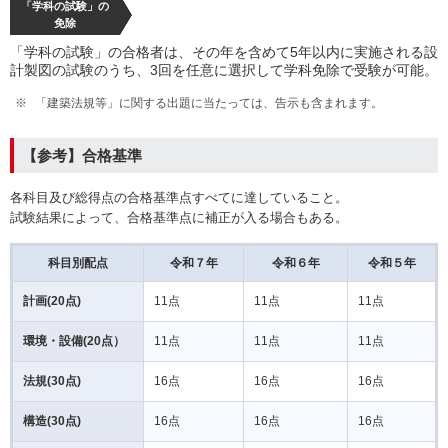
「学科の試験」の
免除
「学科の試験」の合格者は、その年を含めて5年以内に実施される設
計製図の試験のうち、3回を任意に選択して学科免除で受験が可能。
「建築法規等」に関する出題に当たっては、告示も含まれます。
【参考】合格基準
各科目及び総得点の合格基準点すべてに達していること。
試験結果によって、合格基準点に補正が入る場合もある。
科目別配点
令和７年
令和６年
令和５年
計画(20点)
11点
11点
11点
環境・設備(20点）
11点
11点
11点
法規(30点)
16点
16点
16点
構造(30点)
16点
16点
16点